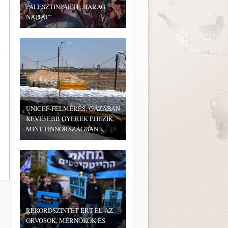
PALESZTINPÁRTI „HARAG
NAPJÁT”
UNICEF-FELMÉRÉS: GÁZÁBAN
KEVESEBB GYEREK ÉHEZIK,
MINT FINNORSZÁGBAN
REKORDSZINTET ÉRT EL AZ
ORVOSOK, MÉRNÖKÖK ÉS