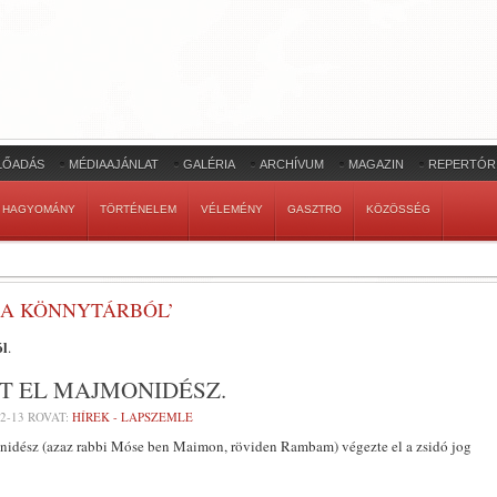
LŐADÁS
MÉDIAAJÁNLAT
GALÉRIA
ARCHÍVUM
MAGAZIN
REPERTÓR
HAGYOMÁNY
TÖRTÉNELEM
VÉLEMÉNY
GASZTRO
KÖZÖSSÉG
A KÖNNYTÁRBÓL’
ól
.
YT EL MAJMONIDÉSZ.
2-13
ROVAT:
HÍREK - LAPSZEMLE
onidész (azaz rabbi Móse ben Maimon, röviden Rambam) végezte el a zsidó jog