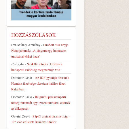
HOZZÁSZÓLÁSOK
Eva Mihály Amichay
-
Elrabolt túsz anyja
Netanjahunak: „A lányom egy hamaszos
unokával térhet haza”
sós csaba
-
Szakály Sándor: Horthy a
budapesti zsidóság megmentője volt
Domotor Laslo
-
Az IDF gyanúja szerint a
Hamász tüzérsége okozta a halálos tüzet
Rafahban
Domotor Laslo
-
Belgium: palesztinpárti
tömeg rátámadt egy izraeli turistára, eltörték
az állkapcsát
Gavriel Zeevi
-
Sáptól a gízai piramisokig –
125 éve született Benamy Sándor