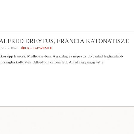
L ALFRED DREYFUS, FRANCIA KATONATISZT.
7-12
ROVAT:
HÍREK - LAPSZEMLE
 akkor épp francia) Mulhouse-ban. A gazdag és népes zsidó család legfiatalabb
országba költöztek, Alfredből katona lett. A hadnagyságig vitte.