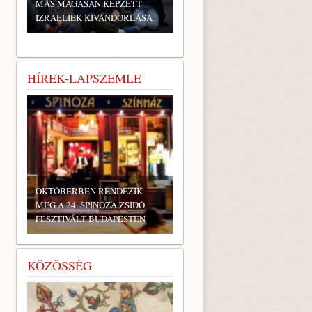
MÁS MAGASAN KÉPZETT
IZRAELIEK KIVÁNDORLÁSA
HÍREK-LAPSZEMLE
OKTÓBERBEN RENDEZIK
MEG A 24. SPINOZA ZSIDÓ
FESZTIVÁLT BUDAPESTEN
KÖZÖSSÉG