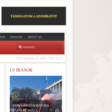
TÁMOGATOM A SZOMBATOT
IUM
ENGLISH
ABOUT US
2026. augusztus 10, hétfő | 5786. Áv 27
ÚJ
ÍRÁSOK
GÖRÖGORSZÁGBAN MA
TARTJÁK MEG A