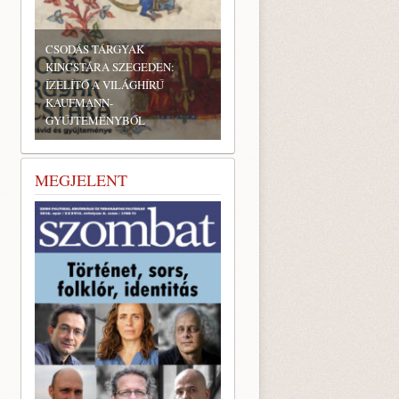
CSODÁS TÁRGYAK
KINCSTÁRA SZEGEDEN:
ÍZELÍTŐ A VILÁGHÍRŰ
KAUFMANN-
GYŰJTEMÉNYBŐL
MEGJELENT