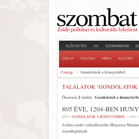
ELŐFIZETÉS
1%
SZEMINÁRIUM
E
CÍMLAP
POLITIKA
HÍREK
KULTÚRA
Címlap
Gondolatok a könnytárból
TALÁLATOK ‘GONDOLATOK 
2
Gondolatok a könnytárb
Összesen
találat :
805 ÉVE, 1204-BEN HUN
ÍRTA:
GONDOLATOK A KÖNNYTÁRBÓL
-
2009-1
A híres zsidó vallásfilozófus Mojszesz Maim
összefoglalását.