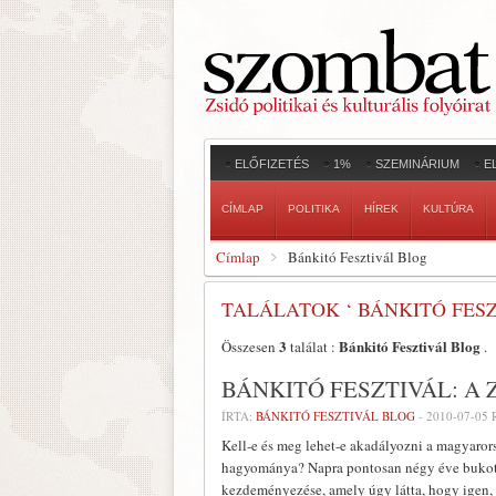
ELŐFIZETÉS
1%
SZEMINÁRIUM
E
CÍMLAP
POLITIKA
HÍREK
KULTÚRA
Címlap
Bánkitó Fesztivál Blog
TALÁLATOK ‘ BÁNKITÓ FESZ
3
Bánkitó Fesztivál Blog
Összesen
találat :
.
BÁNKITÓ FESZTIVÁL: A
ÍRTA:
BÁNKITÓ FESZTIVÁL BLOG
-
2010-07-05
Kell-e és meg lehet-e akadályozni a magyarors
hagyománya? Napra pontosan négy éve bukott 
kezdeményezése, amely úgy látta, hogy igen, a