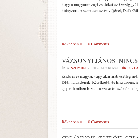
hogy a magyarországi zsidókat az Országgyűlé
hiányzott. A szervezet szóvivőjével, Deák Gá
Bővebben
0 Comments
VÁZSONYI JÁNOS: NINCS
ÍRTA:
SZOMBAT
-
2010-07-05
ROVAT:
HÍREK - 
Zsidó is és magyar, vagy akár arab esetleg ind
földi halandónak. Kételkedő, de hisz abban, h
egy valamiben biztos, a szaxofon számára a l
Bővebben
0 Comments