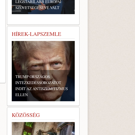
LEGSTABILABB EURÓPAI
SZÖVETSÉGESÉVÉ VÁLT
HÍREK-LAPSZEMLE
TRUMP ORSZÁGOS
INTÉZKEDÉSSOROZATOT
INDÍT AZ ANTISZEMITIZMUS
ELLEN
KÖZÖSSÉG