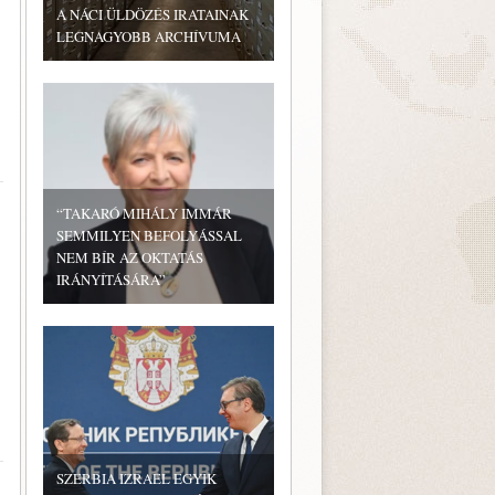
A NÁCI ÜLDÖZÉS IRATAINAK
LEGNAGYOBB ARCHÍVUMA
“TAKARÓ MIHÁLY IMMÁR
SEMMILYEN BEFOLYÁSSAL
NEM BÍR AZ OKTATÁS
IRÁNYÍTÁSÁRA”
SZERBIA IZRAEL EGYIK