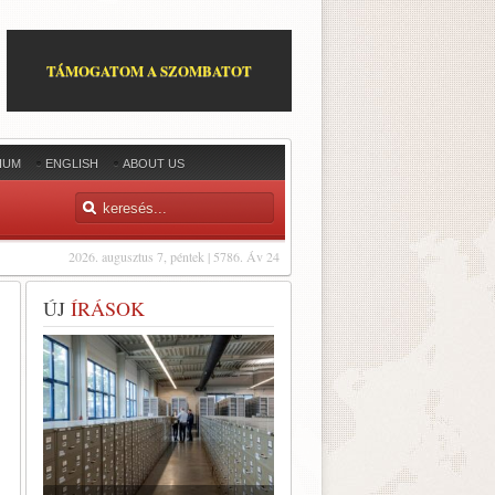
TÁMOGATOM A SZOMBATOT
IUM
ENGLISH
ABOUT US
2026. augusztus 7, péntek | 5786. Áv 24
ÚJ
ÍRÁSOK