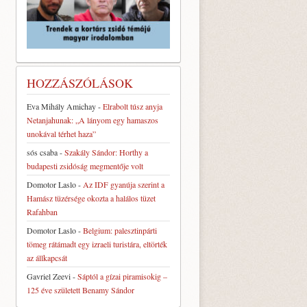
HOZZÁSZÓLÁSOK
Eva Mihály Amichay
-
Elrabolt túsz anyja
Netanjahunak: „A lányom egy hamaszos
unokával térhet haza”
sós csaba
-
Szakály Sándor: Horthy a
budapesti zsidóság megmentője volt
Domotor Laslo
-
Az IDF gyanúja szerint a
Hamász tüzérsége okozta a halálos tüzet
Rafahban
Domotor Laslo
-
Belgium: palesztinpárti
tömeg rátámadt egy izraeli turistára, eltörték
az állkapcsát
Gavriel Zeevi
-
Sáptól a gízai piramisokig –
125 éve született Benamy Sándor