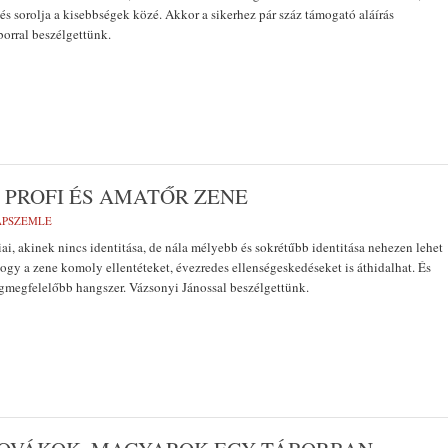
s sorolja a kisebbségek közé. Akkor a sikerhez pár száz támogató aláírás
borral beszélgettünk.
 PROFI ÉS AMATŐR ZENE
LAPSZEMLE
iai, akinek nincs identitása, de nála mélyebb és sokrétűbb identitása nehezen lehet
ogy a zene komoly ellentéteket, évezredes ellenségeskedéseket is áthidalhat. És
egmegfelelőbb hangszer. Vázsonyi Jánossal beszélgettünk.