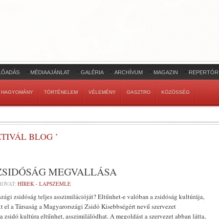
LŐADÁS
MÉDIAAJÁNLAT
GALÉRIA
ARCHÍVUM
MAGAZIN
REPERTÓR
HAGYOMÁNY
TÖRTÉNELEM
VÉLEMÉNY
GASZTRO
KÖZÖSSÉG
TIVÁL BLOG ’
 ZSIDÓSÁG MEGVALLÁSA
ROVAT:
HÍREK - LAPSZEMLE
zági zsidóság teljes asszimilációját? Eltűnhet-e valóban a zsidóság kultúrája,
el a Társaság a Magyarországi Zsidó Kisebbségért nevű szervezet
 zsidó kultúra eltűnhet, asszimilálódhat. A megoldást a szervezet abban látta,