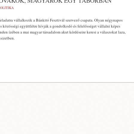
ZLOVÁKOK, MAGYAROK EGY TÁBORBAN
POLITIKA
eladatra vállalkozik a Bánkitó Fesztivál szervező csapata. Olyan négynapos
és közösségi együttlétre hívják a gondolkodó és felelősséget vállalni képes
den ízében a mai magyar társadalom akut kérdéseire keresi a válaszokat laza,
nyezetben.