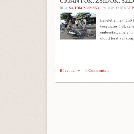
CIGÁNYOK, ZSIDÓK, S
ÍRTA:
SAJTÓKÖZLEMÉNY
-
2010-06-15
ROVAT:
Lehetetlennek tűnő f
(augusztus 5-8), zen
embereket, amely min
oldott fesztivál kör
Bővebben
0 Comments