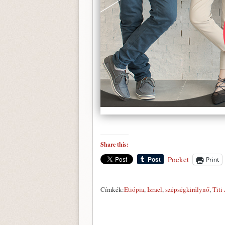
Share this:
Pocket
Print
Címkék:
Etiópia
,
Izrael
,
szépségkirálynő
,
Titi