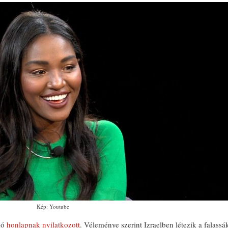
Kép: Youtube
dó
honlapnak nyilatkozott
. Véleménye szerint Izraelben létezik a falassá