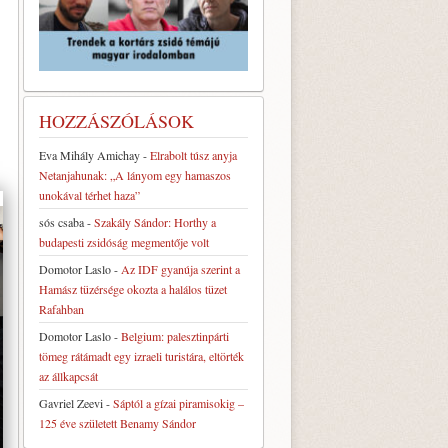
HOZZÁSZÓLÁSOK
Eva Mihály Amichay
-
Elrabolt túsz anyja
Netanjahunak: „A lányom egy hamaszos
unokával térhet haza”
sós csaba
-
Szakály Sándor: Horthy a
budapesti zsidóság megmentője volt
Domotor Laslo
-
Az IDF gyanúja szerint a
Hamász tüzérsége okozta a halálos tüzet
Rafahban
Domotor Laslo
-
Belgium: palesztinpárti
tömeg rátámadt egy izraeli turistára, eltörték
az állkapcsát
Gavriel Zeevi
-
Sáptól a gízai piramisokig –
125 éve született Benamy Sándor