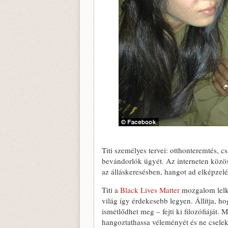
Titi személyes tervei: otthonteremtés, c
bevándorlók ügyét. Az interneten közössé
az álláskeresésben, hangot ad elképzel
Titi a
Black Lives Matter
mozgalom lelke
világ így érdekesebb legyen. Állítja,
ismétlődhet meg – fejti ki filozófiáját.
hangoztathassa véleményét és ne cselek