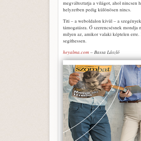
megváltoztatja a világot, ahol nincsen 
helyzetben pedig különösen nincs.
Titi – a weboldalon kívül – a szegénye
támogatásra. Ő szerencsésnek mondja mag
milyen az, amikor valaki képtelen erre
segíthessen.
heyalma.com
– Bassa László