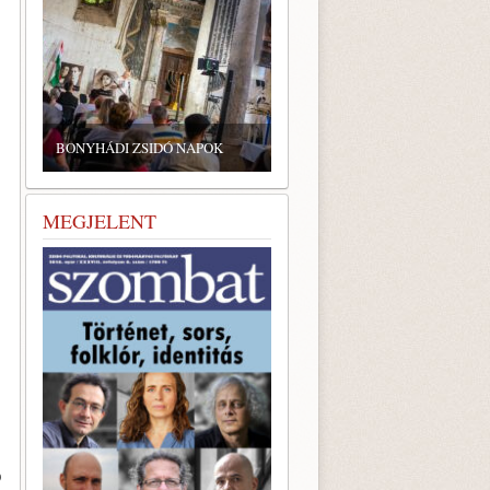
ZSIDÓ GASZTRONÓMIAI
TALÁLKOZÓ A BONYHÁDI
ZSINAGÓGÁBAN
MEGJELENT
9