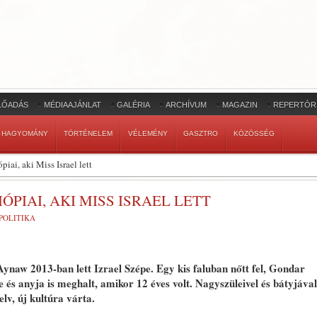
LŐADÁS
MÉDIAAJÁNLAT
GALÉRIA
ARCHÍVUM
MAGAZIN
REPERTÓR
HAGYOMÁNY
TÖRTÉNELEM
VÉLEMÉNY
GASZTRO
KÖZÖSSÉG
piai, aki Miss Israel lett
IÓPIAI, AKI MISS ISRAEL LETT
POLITIKA
 Aynaw 2013-ban lett Izrael Szépe. Egy kis faluban nőtt fel, Gondar
 és anyja is meghalt, amikor 12 éves volt. Nagyszüleivel és bátyjával
elv, új kultúra várta.