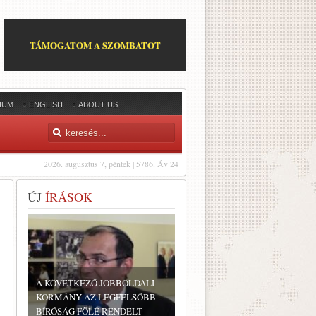
TÁMOGATOM A SZOMBATOT
IUM
ENGLISH
ABOUT US
2026. augusztus 7, péntek | 5786. Áv 24
ÚJ
ÍRÁSOK
A KÖVETKEZŐ JOBBOLDALI
KORMÁNY AZ LEGFELSŐBB
BÍRÓSÁG FÖLÉ RENDELT