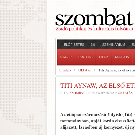
ELŐFIZETÉS
1%
SZEMINÁRIUM
E
CÍMLAP
POLITIKA
HÍREK
KULTÚRA
Címlap
Oktatás
Titi Aynaw, az első etió
TITI AYNAW, AZ ELSŐ ET
ÍRTA:
SZOMBAT
-
2020-08-09
ROVAT:
OKTATÁS
,
Az etiópiai származású Yityish (Titi)
tartományban, apját korán elveszítette
alijázott, Izraelben új környezet, új ny