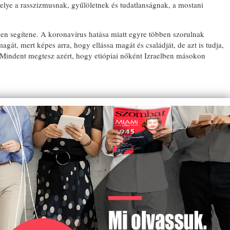
helye a rasszizmusnak, gyűlöletnek és tudatlanságnak, a mostani
ken segítene. A koronavírus hatása miatt egyre többen szorulnak
át, mert képes arra, hogy ellássa magát és családját, de azt is tudja,
. Mindent megtesz azért, hogy etiópiai nőként Izraelben másokon