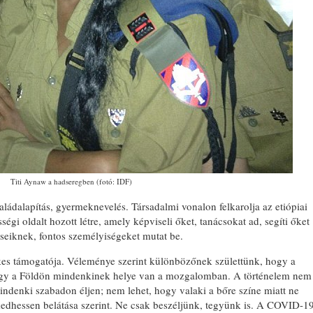
Titi Aynaw a hadseregben (fotó: IDF)
saládalapítás, gyermeknevelés. Társadalmi vonalon felkarolja az etiópiai
gi oldalt hozott létre, amely képviseli őket, tanácsokat ad, segíti őket
éseiknek, fontos személyiségeket mutat be.
s támogatója. Véleménye szerint különbözőnek születtünk, hogy a
 hogy a Földön mindenkinek helye van a mozgalomban. A történelem nem
 Mindenki szabadon éljen; nem lehet, hogy valaki a bőre színe miatt ne
edhessen belátása szerint. Ne csak beszéljünk, tegyünk is. A COVID-1