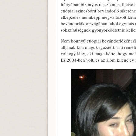
irányában bizonyos rasszizmus, illetve 
etiópiai színesbőrű bevándorló sikeréne
elképzelés némiképp megváltozott Izrae
bevándorlók országában, ahol egymás me
sokszínűségnek gyönyörködtetnie kelle
Nem könnyű etiópiai bevándorlóként éln
álljanak ki a maguk igazáért. Titi rem
volt egy lány, aki maga kérte, hogy mell
Ez 2004-ben volt, és az álom kilenc év 