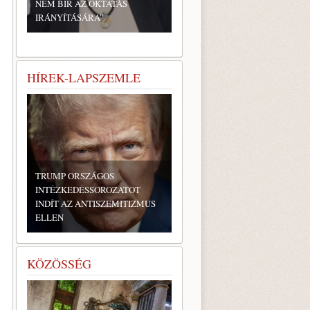
NEM BÍR AZ OKTATÁS
IRÁNYÍTÁSÁRA”
HÍREK-LAPSZEMLE
TRUMP ORSZÁGOS
INTÉZKEDÉSSOROZATOT
INDÍT AZ ANTISZEMITIZMUS
ELLEN
KÖZÖSSÉG