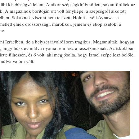
alibi kisebbségvédelem. Amikor szépségkirálynő lett, sokan örültek az
k. A magazinok borítóján ott volt fényképe, a szépségről alkotott
lben. Sokaknak viszont nem tetszett. Holott – véli Aynaw – a
llett élnek oroszországi, marokkói, jemeni és etióp zsidók; a
ne.
i Izraelben, de a helyzet távolról sem tragikus. Megtanulták, hogyan
éli, hogy húsz év múlva nyoma sem lesz a rasszizmusnak. Az iskolában
ette ülhessen, és ő volt, aki megjósolta, hogy Izrael szépe lesz belőle.
múlva valóra vált.