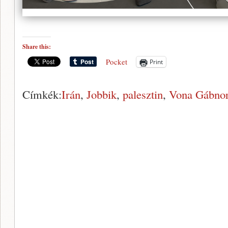
Share this:
Pocket
Print
Címkék:
Irán
,
Jobbik
,
palesztin
,
Vona Gábno