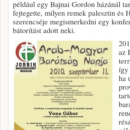
például egy Bajnai Gordon házánál tar
fejtegette, milyen remek palesztin és 
szerencséje megismerkedni egy konfer
bátorítást adott neki.
201
az 
ter
így
ha 
pro
tar
bar
ren
rés