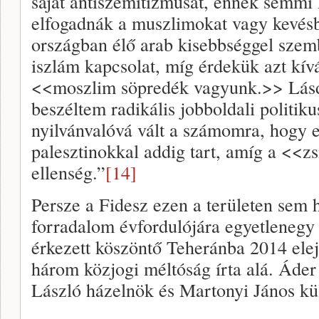
saját antiszemitizmusát, ennek semmi
elfogadnák a muszlimokat vagy kevésb
országban élő arab kisebbséggel szem
iszlám kapcsolat, míg érdekük azt kív
<<moszlim söpredék vagyunk.>> Lásd 
beszéltem radikális jobboldali politik
nyilvánvalóvá vált a számomra, hogy e
palesztinokkal addig tart, amíg a <<z
ellenség.”
[14]
Persze a Fidesz ezen a területen sem 
forradalom évfordulójára egyetlenegy
érkezett köszöntő Teheránba 2014 elej
három közjogi méltóság írta alá. Áder
László házelnök és Martonyi János kü