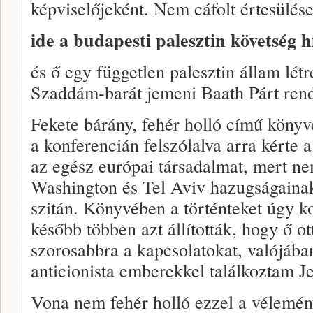
képviselőjeként. Nem cáfolt értesülése
ide a budapesti palesztin követség h
és ő egy független palesztin állam létr
Szaddám-barát jemeni Baath Párt ren
Fekete bárány, fehér holló című könyv
a konferencián felszólalva arra kérte a 
az egész európai társadalmat, mert n
Washington és Tel Aviv hazugságainak
szitán. Könyvében a történteket úgy 
később többen azt állították, hogy ő ot
szorosabbra a kapcsolatokat, valójában
anticionista emberekkel találkoztam 
Vona nem fehér holló ezzel a vélemén