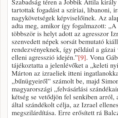
Szabadság téren a Jobbik Attila királ
tartottak fogadást a szíriai, libanoni, i
nagykövetségek képviselőinek. Az ala
adta meg, amikor így fogalmazott: „
többször is helyt adott az agresszor Izr
szenvedett népek sorsát bemutató kiál
rendezvényeknek, így például a gázai
elleni agresszió idején.”
[9]
. Vona Gáb
tájékoztatta a jelenlévőket a „keleti n
Márton az izraeliek itteni ingatlanokk
„bűnügyeiről” számolt be, majd Simon 
magyarországi „felvásárlási szándéka
kétség se vetődjön fel senkiben arról,
által szándékolt célja, az Izrael ellen
megszilárdítása. Erre erősített rá Bal