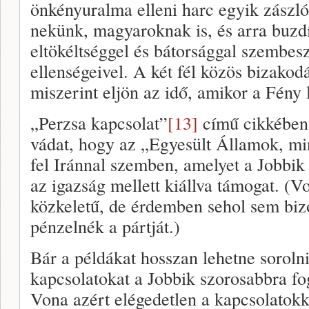
önkényuralma elleni harc egyik zászló
nekünk, magyaroknak is, és arra buzd
eltökéltséggel és bátorsággal szembes
ellenségeivel. A két fél közös bizakod
miszerint eljön az idő, amikor a Fény 
„Perzsa kapcsolat”
[13]
című cikkében
vádat, hogy az „Egyesült Államok, min
fel Iránnal szemben, amelyet a Jobbik
az igazság mellett kiállva támogat. (Von
közkeletű, de érdemben sehol sem bizo
pénzelnék a pártját.)
Bár a példákat hosszan lehetne sorolni
kapcsolatokat a Jobbik szorosabbra fo
Vona azért elégedetlen a kapcsolatokka