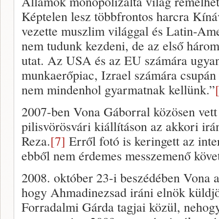
Államok monopolizálta világ remélhető
Képtelen lesz többfrontos harcra Kíná
vezette muszlim világgal és Latin-Ame
nem tudunk kezdeni, de az első három f
utat. Az USA és az EU számára ugyani
munkaerőpiac, Izrael számára csupán 
nem mindenhol gyarmatnak kellünk.”
2007-ben Vona Gáborral közösen vett 
pilisvörösvári kiállításon az akkori ir
Reza.
[7]
Erről fotó is keringett az int
ebből nem érdemes messzemenő követk
2008. október 23-i beszédében Vona azz
hogy Ahmadinezsad iráni elnök küldjö
Forradalmi Gárda tagjai közül, nehogy