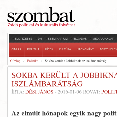
ELŐFIZETÉS
1%
SZEMINÁRIUM
ELŐADÁS
MÉDIAAJÁNLAT
CÍMLAP
POLITIKA
HÍREK
KULTÚRA
HAGYOMÁNY
TÖRTÉNELE
Címlap
Politika
Sokba került a Jobbiknak az iszlámbarátság
SOKBA KERÜLT A JOBBIKN
ISZLÁMBARÁTSÁG
ÍRTA:
DÉSI JÁNOS
-
2016-01-06
ROVAT:
POLIT
Az elmúlt hónapok egyik nagy politi