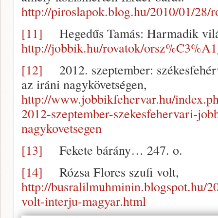
http://piroslapok.blog.hu/2010/01/28
[11]
Hegedűs Tamás: Harmadik világ
http://jobbik.hu/rovatok/orsz
[12]
2012. szeptember: székesfehérvá
az iráni nagykövetségen,
http://www.jobbikfehervar.hu/index.ph
2012-szeptember-szekesfehervari-jobbi
nagykovetsegen
[13]
Fekete bárány… 247. o.
[14]
Rózsa Flores szufi volt,
http://busralilmuhminin.blogspot.hu/20
volt-interju-magyar.html