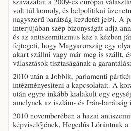
szavazatait a 2009-es európai választ
volt túl komoly, és belpolitikai üzenet
nagyszerű barátság kezdetét jelzi. A 
interjújában szép bizonyságát adja an
és az antiszemitizmus kéz a kézben já
fejtegeti, hogy Magyarország egy olya
akart szállni vagy már meg is szállt, 
választások tisztaságának a garantálás
2010 után a Jobbik, parlamenti pártké
intézményesíteni a kapcsolatait. A kor
után egyre inkább kialakult egy egység
amelynek az iszlám- és Irán-barátság i
2010 novemberében a hazai antiszemi
képviselőjének, Hegedűs Lórántnak a