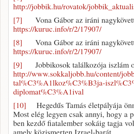
http://jobbik.hu/rovatok/jobbik_aktua
[7]
Vona Gábor az iráni nagykövettel
https://kuruc.info/r/2/17907/
[8]
Vona Gábor az iráni nagykövettel
https://kuruc.info/r/2/17907/
[9]
Jobbikosok találkozója iszlám or
http://www.sokkaljobb.hu/content/job
tal%C3%A1lkoz%C3%B3ja-iszl%C
diplomat%C3%A1ival
[10]
Hegedűs Tamás életpályája önma
Most elég legyen csak annyi, hogy a p
ben kezdő fiatalember sokáig tagja vo
amely közismerten Izrael-barát.