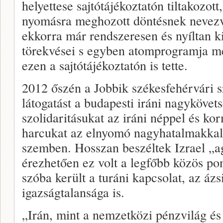
helyettese sajtótájékoztatón tiltakozott
nyomásra meghozott döntésnek nevezve
ekkorra már rendszeresen és nyíltan kiá
törekvései s egyben atomprogramja me
ezen a sajtótájékoztatón is tette.
2012 őszén a Jobbik székesfehérvári s
látogatást a budapesti iráni nagykövets
szolidaritásukat az iráni néppel és ko
harcukat az elnyomó nagyhatalmakkal é
szemben. Hosszan beszéltek Izrael „ag
érezhetően ez volt a legfőbb közös pon
szóba került a turáni kapcsolat, az áz
igazságtalansága is.
„Irán, mint a nemzetközi pénzvilág é