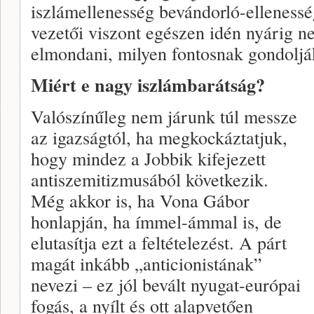
iszlámellenesség bevándorló-ellenesség
vezetői viszont egészen idén nyárig n
elmondani, milyen fontosnak gondoljá
Miért e nagy iszlámbarátság?
Valószínűleg nem járunk túl messze
az igazságtól, ha megkockáztatjuk,
hogy mindez a Jobbik kifejezett
antiszemitizmusából következik.
Még akkor is, ha Vona Gábor
honlapján, ha ímmel-ámmal is, de
elutasítja ezt a feltételezést. A párt
magát inkább „anticionistának”
nevezi – ez jól bevált nyugat-európai
fogás, a nyílt és ott alapvetően