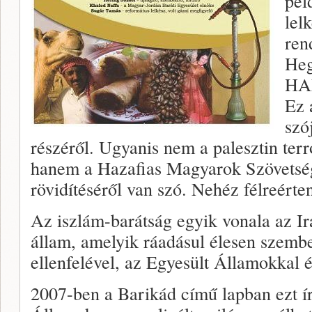
pél
lel
ren
Heg
HAM
Ez 
szó
részéről. Ugyanis nem a palesztin ter
hanem a Hazafias Magyarok Szövetség
rövidítéséről van szó. Nehéz félreérten
Az iszlám-barátság egyik vonala az Ir
állam, amelyik ráadásul élesen szemben
ellenfelével, az Egyesült Államokkal és
2007-ben a Barikád című lapban ezt í