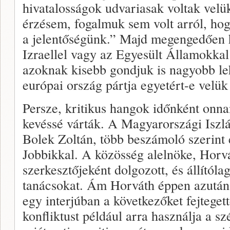
hivatalosságok udvariasak voltak velü
érzésem, fogalmuk sem volt arról, ho
a jelentőségünk.” Majd megengedően 
Izraellel vagy az Egyesült Államokkal
azoknak kisebb gondjuk is nagyobb le
európai ország pártja egyetért-e velü
Persze, kritikus hangok időnként onna
kevéssé várták. A Magyarországi Iszl
Bolek Zoltán, több beszámoló szerint 
Jobbikkal. A közösség alelnöke, Hor
szerkesztőjeként dolgozott, és állítóla
tanácsokat. Ám Horváth éppen azután
egy interjúban a következőket fejtegett
konfliktust például arra használja a sz