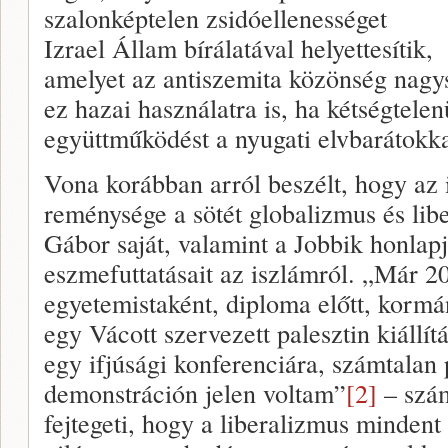
szalonképtelen zsidóellenességet
Izrael Állam bírálatával helyettesítik,
amelyet az antiszemita közönség nagy
ez hazai használatra is, ha kétségtele
együttműködést a nyugati elvbarátokka
Vona korábban arról beszélt, hogy az 
reménysége a sötét globalizmus és libe
Gábor saját, valamint a Jobbik honlap
eszmefuttatásait az iszlámról. „Már 
egyetemistaként, diploma előtt, kormán
egy Vácott szervezett palesztin kiáll
egy ifjúsági konferenciára, számtalan 
demonstráción jelen voltam”
[2]
– szám
fejtegeti, hogy a liberalizmus mindent