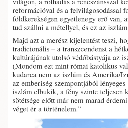
világon, a rothadás a reneszánsszal ke
reformációval és a felvilágosodással f
földkerekségen egyetlenegy erő van, 
tud szállni a métellyel, és ez az iszlám
Majd azt a merész kijelentést teszi, 
tradicionális – a transzcendenst a hét
kultúrájának utolsó védőbástyája az i
(Mondom ezt mint római katolikus val
kudarca nem az iszlám és Amerika/Iz
az emberiség szempontjából lényege
iszlám elbukik, a fény szinte teljesen 
sötétsége előtt már nem marad érdemi 
véget ér a történelem.”