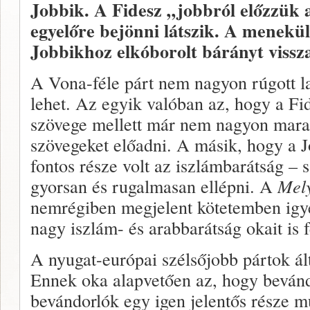
Jobbik. A Fidesz „jobbról előzzük
egyelőre bejönni látszik. A menekü
Jobbikhoz elkóborolt bárányt visszat
A Vona-féle párt nem nagyon rúgott l
lehet. Az egyik valóban az, hogy a Fi
szövege mellett már nem nagyon mara
szövegeket előadni. A másik, hogy a J
fontos része volt az iszlámbarátság – s
gyorsan és rugalmasan ellépni. A
Mely
nemrégiben megjelent kötetemben igy
nagy iszlám- és arabbarátság okait is f
A nyugat-európai szélsőjobb pártok ál
Ennek oka alapvetően az, hogy bevándo
bevándorlók egy igen jelentős része mu