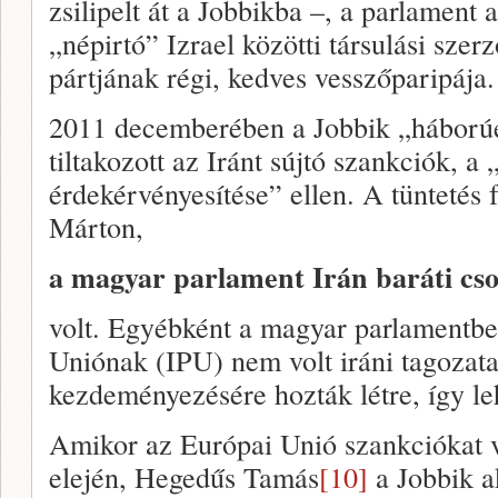
zsilipelt át a Jobbikba –, a parlament 
„népirtó” Izrael közötti társulási szerz
pártjának régi, kedves vesszőparipája.
2011 decemberében a Jobbik „háborúe
tiltakozott az Iránt sújtó szankciók, a 
érdekérvényesítése” ellen. A tüntetés
Márton,
a magyar parlament Irán baráti cs
volt. Egyébként a magyar parlamentbe
Uniónak (IPU) nem volt iráni tagozata
kezdeményezésére hozták létre, így le
Amikor az Európai Unió szankciókat ve
elején, Hegedűs Tamás
[10]
a Jobbik a