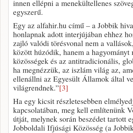
innen ellépni a menekültellenes szöve
egyszerű.
Egy az alfahir.hu című – a Jobbik hiva
honlapnak adott interjújában ehhez h
zajló valódi törésvonal nem a vallások
között húzódik, hanem a hagyományt 
közösségek és az antitradicionális, glo
ha megnézzük, az iszlám világ az, am
ellenállni az Egyesült Államok által v
világrendnek.”
[3]
Ha egy kicsit részletesebben elmélyed
kapcsolatában, meg kell említenünk 
útját, melynek során beszédet tartott 
Jobboldali Ifjúsági Közösség (a Jobbi