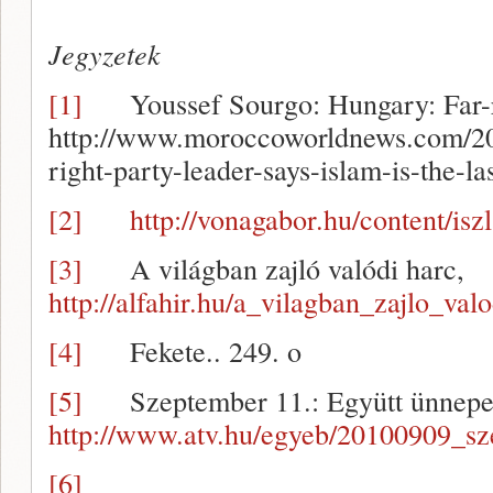
Jegyzetek
[1]
Youssef Sourgo: Hungary: Far-r
http://www.moroccoworldnews.com/20
right-party-leader-says-islam-is-the-l
[2]
http://vonagabor.hu/content/
[3]
A világban zajló valódi harc,
http://alfahir.hu/a_vilagban_zajlo_val
[4]
Fekete.. 249. o
[5]
Szeptember 11.: Együtt ünnepe
http://www.atv.hu/egyeb/20100909_s
[6]