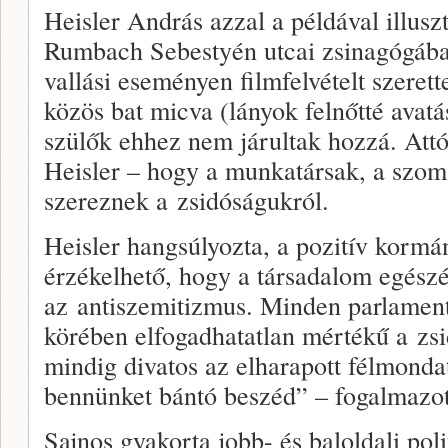
Heisler András azzal a példával illuszt
Rumbach Sebestyén utcai zsinagógában,
vallási eseményen filmfelvételt szerett
közös bat micva (lányok felnőtté avatá
szülők ehhez nem járultak hozzá. Attó
Heisler – hogy a munkatársak, a szo
szereznek a zsidóságukról.
Heisler hangsúlyozta, a pozitív kormá
érzékelhető, hogy a társadalom egész
az antiszemitizmus. Minden parlament
körében elfogadhatatlan mértékű a zsi
mindig divatos az elharapott félmondat
bennünket bántó beszéd” – fogalmazot
Sajnos gyakorta jobb- és baloldali pol