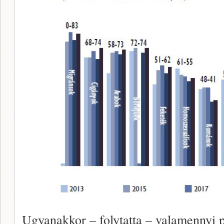
Ugyanakkor – folytatta – valamennyi p