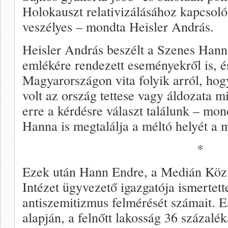
Holokauszt relativizálásához kapcsoló
veszélyes – mondta Heisler András.
Heisler András beszélt a Szenes Hann
emlékére rendezett eseményekről is, é
Magyarországon vita folyik arról, ho
volt az ország tettese vagy áldozata m
erre a kérdésre választ találunk – mo
Hanna is megtalálja a méltó helyét a 
*
Ezek után Hann Endre, a Medián Közv
Intézet ügyvezető igazgatója ismertett
antiszemitizmus felmérését számait. E
alapján, a felnőtt lakosság 36 százalé