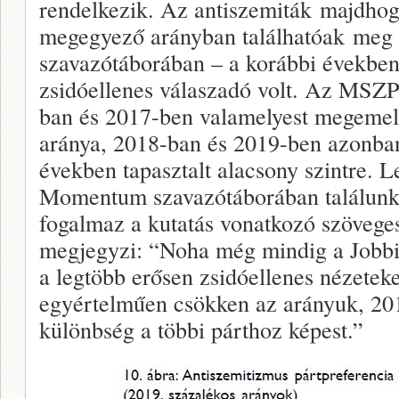
rendelkezik. Az antiszemiták majdhog
megegyező arányban találhatóak meg 
szavazótáborában – a korábbi évekbe
zsidóellenes válaszadó volt. Az MSZ
ban és 2017-ben valamelyest megemelk
aránya, 2018-ban és 2019-ben azonban
években tapasztalt alacsony szintre. 
Momentum szavazótáborában találunk 
fogalmaz a kutatás vonatkozó szöveges
megjegyzi: “Noha még mindig a Jobbi
a legtöbb erősen zsidóellenes nézeteke
egyértelműen csökken az arányuk, 20
különbség a többi párthoz képest.”