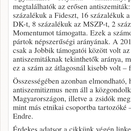
megtalálhatók az erősen antiszemiták: 
százalékuk a Fideszt, 16 százalékuk a
DK-t, 8 százalékuk az MSZP-t, 2 száz
Momentumot támogatta. Ezek a számo
pártok népszerűségi arányának. A 201
csak a Jobbik támogatói között volt a
antiszemitáknak tekinthetők aránya,
ez a szám az átlagosnál kisebb volt – 
Összességében azonban elmondható, h
antiszemitizmus nem áll a közgondolk
Magyarországon, illetve a zsidók megí
mint más etnikai csoportba tartozóké
Endre.
Érdekes adatsor a cikkünk végén linkel