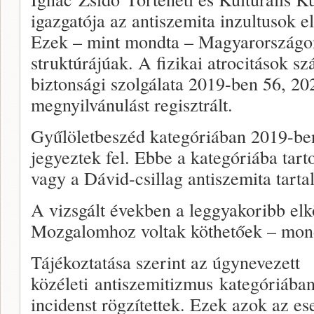
igazgatója az antiszemita inzultusok elm
Ezek – mint mondta – Magyarországon 
struktúrájúak. A fizikai atrocitások s
biztonsági szolgálata 2019-ben 56, 20
megnyilvánulást regisztrált.
Gyűlöletbeszéd kategóriában 2019-ben
jegyeztek fel. Ebbe a kategóriába tart
vagy a Dávid-csillag antiszemita tarta
A vizsgált években a leggyakoribb el
Mozgalomhoz voltak köthetőek – mond
Tájékoztatása szerint az úgynevezett
közéleti antiszemitizmus kategóriába
incidenst rögzítettek. Ezek azok az es