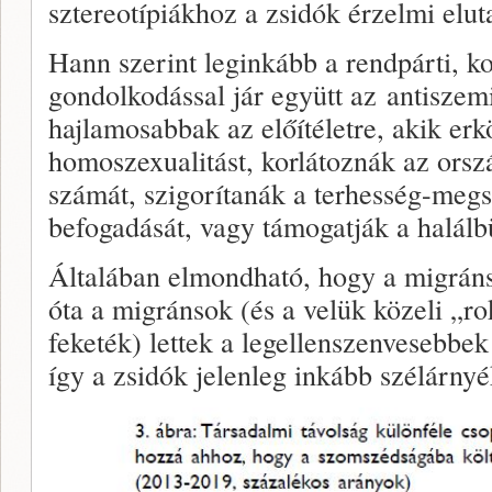
sztereotípiákhoz a zsidók érzelmi elutas
Hann szerint leginkább a rendpárti, ko
gondolkodással jár együtt az antiszem
hajlamosabbak az előítéletre, akik erk
homoszexualitást, korlátoznák az ors
számát, szigorítanák a terhesség-megs
befogadását, vagy támogatják a halálbü
Általában elmondható, hogy a migrán
óta a migránsok (és a velük közeli „r
feketék) lettek a legellenszenvesebb
így a zsidók jelenleg inkább szélárny