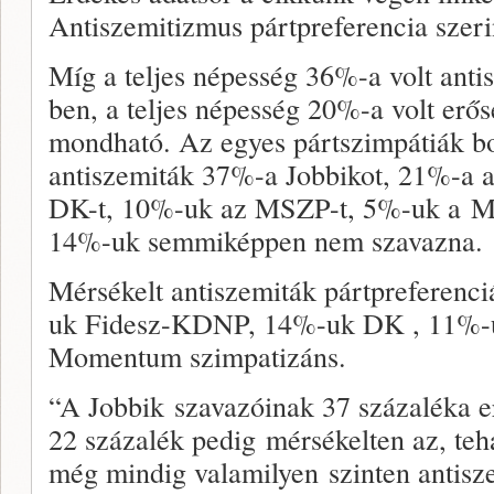
Antiszemitizmus pártpreferencia szeri
Míg a teljes népesség 36%-a volt anti
ben, a teljes népesség 20%-a volt erő
mondható. Az egyes pártszimpátiák b
antiszemiták 37%-a Jobbikot, 21%-a
DK-t, 10%-uk az MSZP-t, 5%-uk a M
14%-uk semmiképpen nem szavazna.
Mérsékelt antiszemiták pártpreferenc
uk Fidesz-KDNP, 14%-uk DK , 11%
Momentum szimpatizáns.
“A Jobbik szavazóinak 37 százaléka er
22 százalék pedig mérsékelten az, teh
még mindig valamilyen szinten antisze