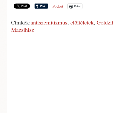
Pocket
Print
Címkék:
antiszemitizmus
,
előítéletek
,
Goldzih
Mazsihisz