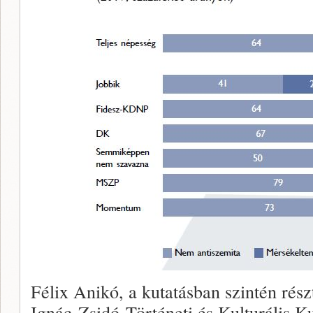
Félix Anikó, a kutatásban szintén rés
Ignác Zsidó Történeti és Kulturális Ku