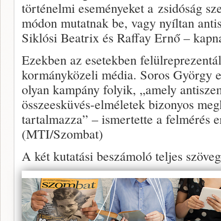
történelmi eseményeket a zsidóság sz
módon mutatnak be, vagy nyíltan anti
Siklósi Beatrix és Raffay Ernő – kapna
Ezekben az esetekben felülreprezentál
kormányközeli média. Soros György el
olyan kampány folyik, „amely antiszem
összeesküvés-elméletek bizonyos megh
tartalmazza” – ismertette a felmérés 
(MTI/Szombat)
A két kutatási beszámoló teljes szöve