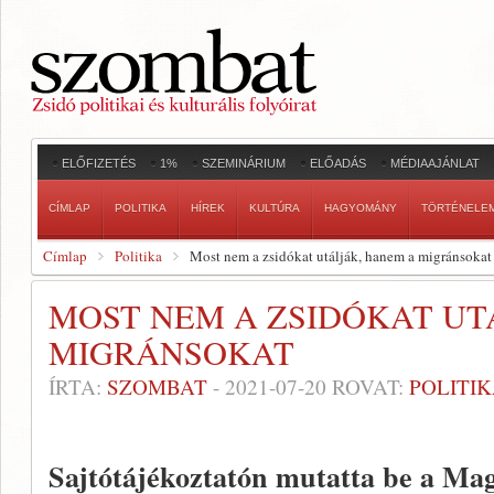
ELŐFIZETÉS
1%
SZEMINÁRIUM
ELŐADÁS
MÉDIAAJÁNLAT
CÍMLAP
POLITIKA
HÍREK
KULTÚRA
HAGYOMÁNY
TÖRTÉNELE
Címlap
Politika
Most nem a zsidókat utálják, hanem a migránsokat
MOST NEM A ZSIDÓKAT UT
MIGRÁNSOKAT
ÍRTA:
SZOMBAT
-
2021-07-20
ROVAT:
POLITI
Sajtótájékoztatón mutatta be a Mag