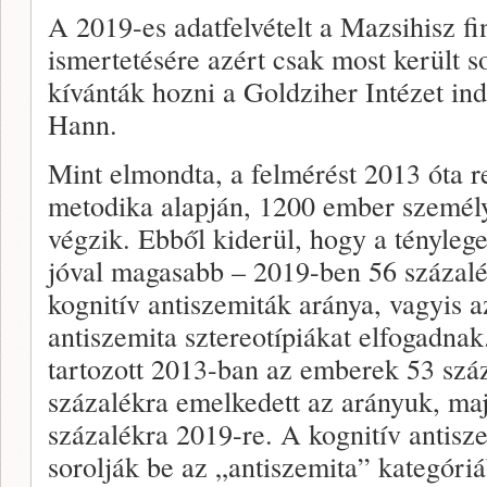
A 2019-es adatfelvételt a Mazsihisz f
ismertetésére azért csak most került s
kívánták hozni a Goldziher Intézet ind
Hann.
Mint elmondta, a felmérést 2013 óta 
metodika alapján, 1200 ember személ
végzik. Ebből kiderül, hogy a tényleg
jóval magasabb – 2019-ben 56 százalé
kognitív antiszemiták aránya, vagyis 
antiszemita sztereotípiákat elfogadna
tartozott 2013-ban az emberek 53 szá
százalékra emelkedett az arányuk, ma
százalékra 2019-re. A kognitív antisz
sorolják be az „antiszemita” kategóriá