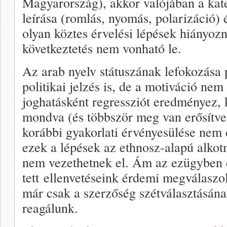
Magyarország), akkor valójában a kate
leírása (romlás, nyomás, polarizáció) é
olyan köztes érvelési lépések hiányoz
következtetés nem vonható le.
Az arab nyelv státuszának lefokozása 
politikai jelzés is, de a motiváció nem
joghatásként regressziót eredményez, 
mondva (és többször meg van erősítve)
korábbi gyakorlati érvényesülése nem
ezek a lépések az ethnosz-alapú alko
nem vezethetnek el. Ám az ezügyben 
tett ellenvetéseink érdemi megválaszo
már csak a szerzőség szétválasztásának
reagálunk.