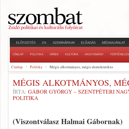
ELŐFIZETÉS
1%
SZEMINÁRIUM
ELŐADÁS
MÉDIAAJÁNLAT
CÍMLAP
POLITIKA
HÍREK
KULTÚRA
HAGYOMÁNY
TÖRTÉNELE
Címlap
Politika
Mégis alkotmányos, mégis demokratikus
MÉGIS ALKOTMÁNYOS, MÉ
ÍRTA:
GÁBOR GYÖRGY – SZENTPÉTERI NAG
POLITIKA
(Viszontválasz Halmai Gábornak)