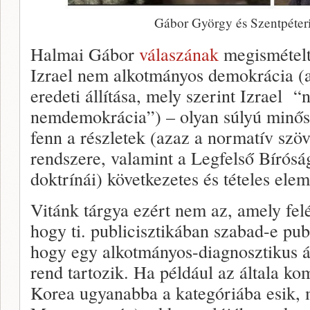
Gábor György és Szentpéter
Halmai Gábor
válaszának
megismételt 
Izrael nem alkotmányos demokrácia (
eredeti állítása, mely szerint Izrael
nemdemokrácia”) – olyan súlyú minősí
fenn a részletek (azaz a normatív szö
rendszere, valamint a Legfelső Bírósá
doktrínái) következetes és tételes ele
Vitánk tárgya ezért nem az, amely felé 
hogy ti. publicisztikában szabad-e pub
hogy egy alkotmányos-diagnosztikus ál
rend tartozik. Ha például az általa ko
Korea ugyanabba a kategóriába esik, 