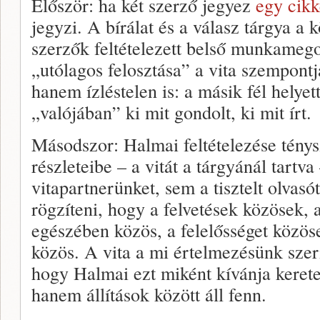
Először: ha két szerző jegyez
egy cikk
jegyzi. A bírálat és a válasz tárgya a
szerzők feltételezett belső munkamego
„utólagos felosztása” a vita szempont
hanem ízléstelen is: a másik fél helyet
„valójában” ki mit gondolt, ki mit írt.
Másodszor: Halmai feltételezése tény
részleteibe – a vitát a tárgyánál tart
vitapartnerünket, sem a tisztelt olvas
rögzíteni, hogy a felvetések közösek,
egészében közös, a felelősséget közösen
közös. A vita a mi értelmezésünk szeri
hogy Halmai ezt miként kívánja keret
hanem állítások között áll fenn.