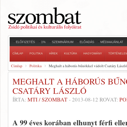
ELŐFIZETÉS
1%
SZEMINÁRIUM
ELŐADÁS
MÉDIAAJÁNLAT
CÍMLAP
POLITIKA
HÍREK
KULTÚRA
HAGYOMÁNY
TÖRTÉNELE
Címlap
Politika
Meghalt a háborús bűnökkel vádolt Csatáry Lászl
MEGHALT A HÁBORÚS BŰN
CSATÁRY LÁSZLÓ
ÍRTA:
MTI / SZOMBAT
-
2013-08-12
ROVAT:
PO
A 99 éves korában elhunyt férfi elle