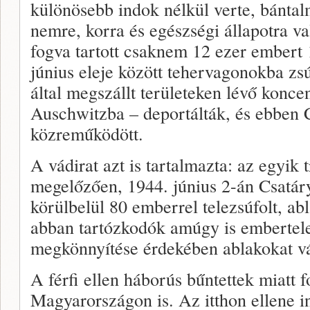
különösebb indok nélkül verte, bántal
nemre, korra és egészségi állapotra val
fogva tartott csaknem 12 ezer embert
június eleje között tehervagonokba zs
által megszállt területeken lévő konce
Auschwitzba – deportálták, és ebben 
közreműködött.
A vádirat azt is tartalmazta: az egyik t
megelőzően, 1944. június 2-án Csatáry
körülbelül 80 emberrel telezsúfolt, a
abban tartózkodók amúgy is embertel
megkönnyítése érdekében ablakokat v
A férfi ellen háborús bűntettek miatt f
Magyarországon is. Az itthon ellene in