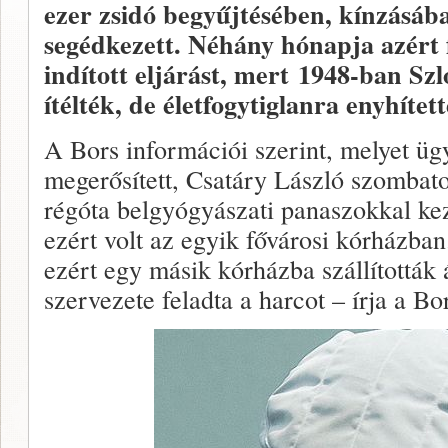
ezer zsidó begyűjtésében, kínzásáb
segédkezett. Néhány hónapja azért f
indított eljárást, mert 1948-ban Sz
ítélték, de életfogytiglanra enyhítet
A Bors információi szerint, melyet üg
megerősített, Csatáry László szombaton
régóta belgyógyászati panaszokkal ke
ezért volt az egyik fővárosi kórházban
ezért egy másik kórházba szállították 
szervezete feladta a harcot – írja a Bo