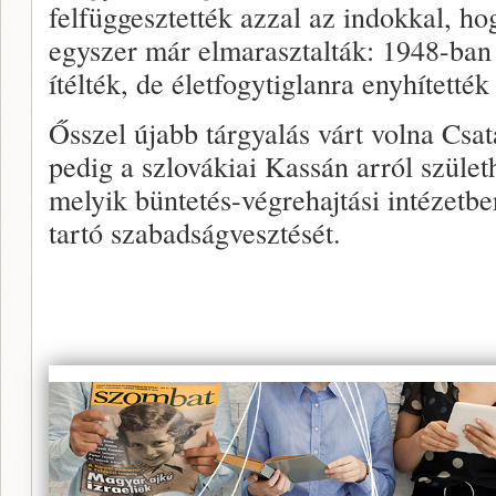
felfüggesztették azzal az indokkal, hog
egyszer már elmarasztalták: 1948-ban
ítélték, de életfogytiglanra enyhítették
Ősszel újabb tárgyalás várt volna Csa
pedig a szlovákiai Kassán arról születh
melyik büntetés-végrehajtási intézetben
tartó szabadságvesztését.