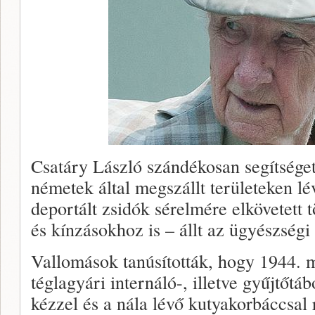
Csatáry László szándékosan segítséget
németek által megszállt területeken l
deportált zsidók sérelmére elkövetett
és kínzásokhoz is – állt az ügyészségi
Vallomások tanúsították, hogy 1944. má
téglagyári internáló-, illetve gyűjtőtá
kézzel és a nála lévő kutyakorbáccsal