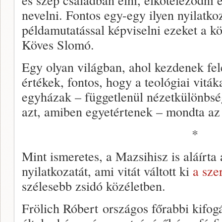
nevelni. Fontos egy-egy ilyen nyilatk
példamutatással képviselni ezeket a k
Köves Slomó.
Egy olyan világban, ahol kezdenek fe
értékek, fontos, hogy a teológiai vitá
egyházak – függetlenül nézetkülönbség
azt, amiben egyetértenek – mondta az
*
Mint ismeretes, a Mazsihisz is aláírt
nyilatkozatát, ami vitát váltott ki
a sze
szélesebb zsidó közéletben.
Frölich Róbert országos főrabbi kifog