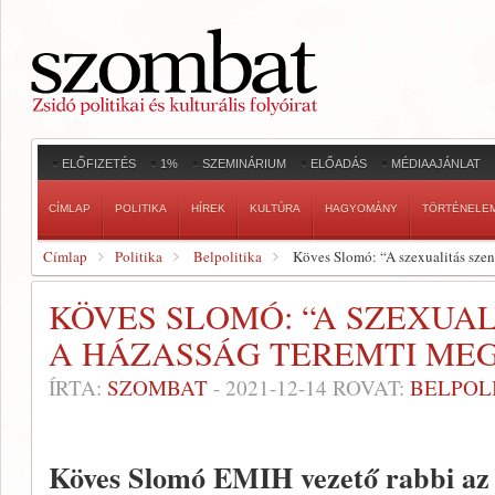
ELŐFIZETÉS
1%
SZEMINÁRIUM
ELŐADÁS
MÉDIAAJÁNLAT
CÍMLAP
POLITIKA
HÍREK
KULTÚRA
HAGYOMÁNY
TÖRTÉNELE
Címlap
Politika
Belpolitika
Köves Slomó: “A szexualitás szen
KÖVES SLOMÓ: “A SZEXUA
A HÁZASSÁG TEREMTI MEG
ÍRTA:
SZOMBAT
-
2021-12-14
ROVAT:
BELPOL
Köves Slomó EMIH vezető rabbi a