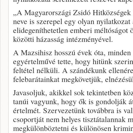
„A Magyarországi Zsidó Hitközségek 
neve is szerepel egy olyan nyilatkozat
elidegeníthetetlen emberi méltóságot ö
közötti házasság intézményével.
A Mazsihisz hosszú évek óta, minden
egyértelművé tette, hogy hitünk szeri
feltétel nélküli. A szándékunk ellenér
felebarátainkat megkövetjük, elnézésü
Javasoljuk, akikkel sok tekintetben kö
tanúi vagyunk, hogy ők is gondolják 
értelmét. Szervezetünk továbbra is va
csoportját nem helyes tisztátalannak 
megkülönböztetni és különösen krimin