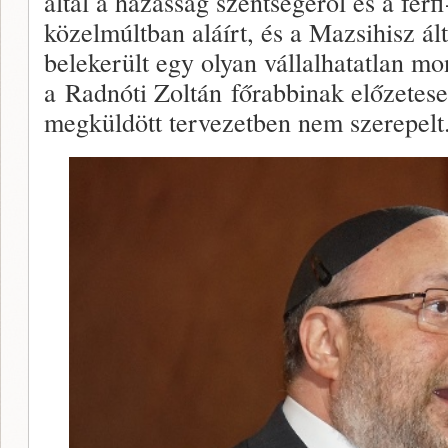
által a házasság szentségéről és a férf
közelmúltban aláírt, és a Mazsihisz ál
belekerült egy olyan vállalhatatlan mo
a Radnóti Zoltán főrabbinak előzetes
megküldött tervezetben nem szerepelt