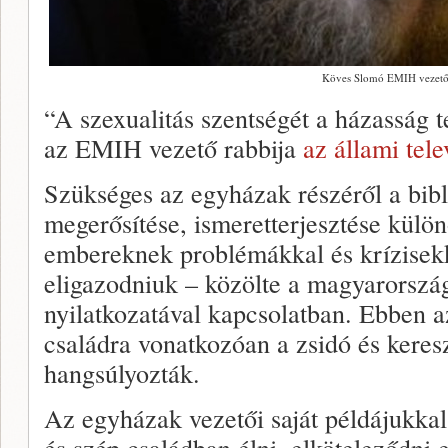
Köves Slomó EMIH vezető
“A szexualitás szentségét a házasság 
az EMIH vezető rabbija
az állami tel
Szükséges az egyházak részéről a bibl
megerősítése, ismeretterjesztése külö
embereknek problémákkal és krízisekke
eligazodniuk – közölte a magyarorszá
nyilatkozatával kapcsolatban. Ebben a
családra vonatkozóan a zsidó és keres
hangsúlyozták.
Az egyházak vezetői saját példájukka
és szép családban élni, elköteleződni 