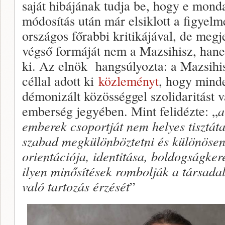
saját hibájának tudja be, hogy e monda
módosítás után már elsiklott a figyelm
országos főrabbi kritikájával, de meg
végső formáját nem a Mazsihisz, hane
ki. Az elnök hangsúlyozta: a Mazsihi
céllal adott ki
közleményt
, hogy mind
démonizált közösséggel szolidaritást 
emberség jegyében. Mint felidézte: „
a
emberek csoportját nem helyes tisztát
szabad megkülönböztetni és különösen
orientációja, identitása, boldogságker
ilyen minősítések rombolják a társadal
való tartozás érzését
”