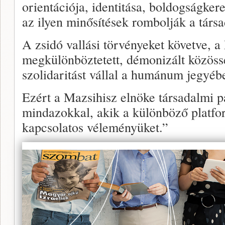
orientációja, identitása, boldogságker
az ilyen minősítések rombolják a társ
A zsidó vallási törvényeket követve, 
megkülönböztetett, démonizált közössé
szolidaritást vállal a humánum jegyéb
Ezért a Mazsihisz elnöke társadalmi 
mindazokkal, akik a különböző platfor
kapcsolatos véleményüket.”