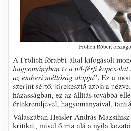
Frölich Róbert országo
A Frölich főrabbi által kifogásolt mon
hagyományban is a nő-férfi kapcsolat h
az emberi méltóság alapja
”. Ez a mon
szerint sértő, kirekesztő azokra nézve
házasságban, ez az állítás továbbá elle
értékrendjével, hagyományaival, tanítá
Válaszában Heisler András Mazsihisz 
kritikát, mivel ő írta alá a nyilatkozato