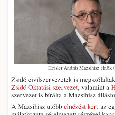
Heisler András Mazsihisz elnök (
Zsidó civilszervezetek is megszólaltak
Zsidó Oktatási szervezet
, valamint a
H
szervezet is bírálta a Mazsihisz állásfo
A Mazsihisz utóbb
elnézést kért
az egy
nyilatkozata sérelmezett részével kapc