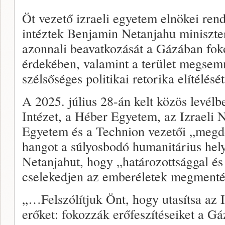
Öt vezető izraeli egyetem elnökei rend
intéztek Benjamin Netanjahu miniszte
azonnali beavatkozását a Gázában fok
érdekében, valamint a terület megsemm
szélsőséges politikai retorika elítélését
A 2025. július 28-án kelt közös lev
Intézet, a Héber Egyetem, az Izraeli N
Egyetem és a Technion vezetői „meg
hangot a súlyosbodó humanitárius helyz
Netanjahut, hogy „határozottsággal é
cselekedjen az emberéletek megmenté
„…Felszólítjuk Önt, hogy utasítsa az 
erőket: fokozzák erőfeszítéseiket a Gáz