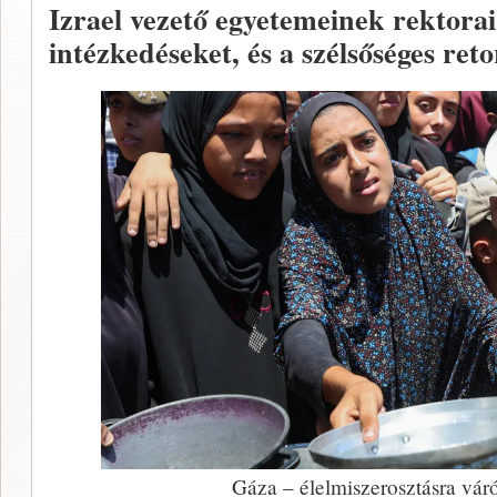
Izrael vezető egyetemeinek rektora
intézkedéseket, és a szélsőséges retor
Gáza – élelmiszerosztásra vár