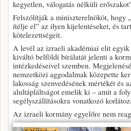
kegyetlen, válogatás nélküli erőszakot
Felszólítják a miniszterelnököt, hogy
ítélje el” az ilyen kijelentéseket, és ta
kötelezettségeit.
A levél az izraeli akadémiai elit egyi
kiváltó belföldi bírálatát jelenti a ko
intézkedéseivel szemben. Megjelenésé
nemzetközi aggodalmak közepette kerül
lakosság szenvedésének mértékét és a
alultápláltságot emelik ki – amit a fol
segélyszállításokra vonatkozó korlátoz
Az izraeli kormány egyelőre nem reagál