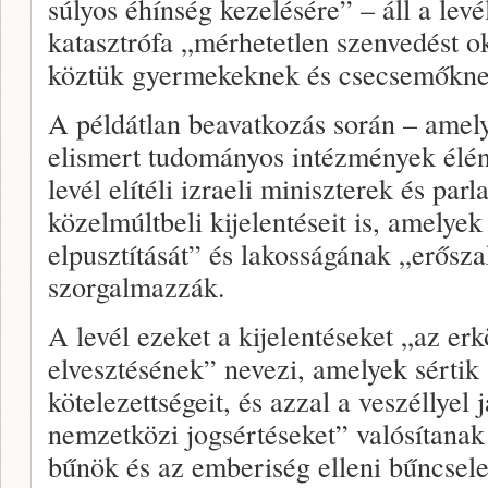
súlyos éhínség kezelésére” – áll a lev
katasztrófa „mérhetetlen szenvedést ok
köztük gyermekeknek és csecsemőkne
A példátlan beavatkozás során – amely
elismert tudományos intézmények élén 
levél elítéli izraeli miniszterek és par
közelmúltbeli kijelentéseit is, amely
elpusztítását” és lakosságának „erősza
szorgalmazzák.
A levél ezeket a kijelentéseket „az er
elvesztésének” nevezi, amelyek sértik
kötelezettségeit, és azzal a veszéllyel
nemzetközi jogsértéseket” valósítana
bűnök és az emberiség elleni bűncsel