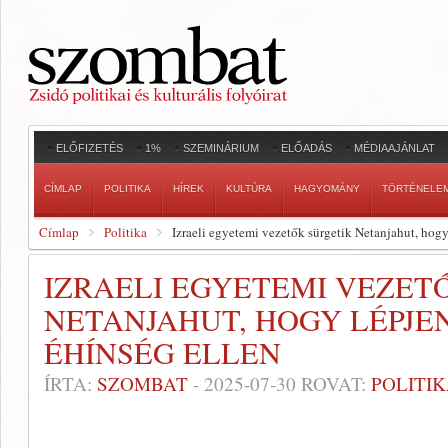
ELŐFIZETÉS
1%
SZEMINÁRIUM
ELŐADÁS
MÉDIAAJÁNLAT
CÍMLAP
POLITIKA
HÍREK
KULTÚRA
HAGYOMÁNY
TÖRTÉNELE
Címlap
Politika
Izraeli egyetemi vezetők sürgetik Netanjahut, hogy 
IZRAELI EGYETEMI VEZET
NETANJAHUT, HOGY LÉPJEN
ÉHÍNSÉG ELLEN
ÍRTA:
SZOMBAT
-
2025-07-30
ROVAT:
POLITI