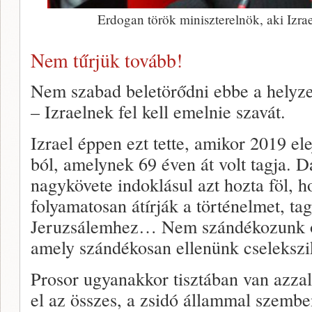
Erdogan török miniszterelnök, aki Izrae
Nem tűrjük tovább!
Nem szabad beletörődni ebbe a helyze
– Izraelnek fel kell emelnie szavát.
Izrael éppen ezt tette, amikor 2019 e
ból, amelynek 69 éven át volt tagja.
nagykövete indoklásul azt hozta föl, 
folyamatosan átírják a történelmet, ta
Jeruzsálemhez… Nem szándékozunk oly
amely szándékosan ellenünk cselekszi
Prosor ugyanakkor tisztában van azza
el az összes, a zsidó állammal szembe