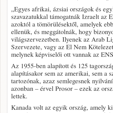
„Egyes afrikai, ázsiai országok és eg
szavazatukkal támogatnák Izraelt az 
azoktól a tömörülésektől, amelyek eb
ellenük, és meggátolnák, hogy bizony
világszervezetben. Ilyenek az Arab Li
Szervezete, vagy az El Nem Kötelez
melynek képviselői ott vannak az EN
Az 1955-ben alapított és 125 tagors
alapításakor sem az amerikai, sem a 
tartozónak, azaz semlegesnek nyilvání
azonban – érvel Prosor – ezek az orsz
lettek.
Kanada volt az egyik ország, amely ki