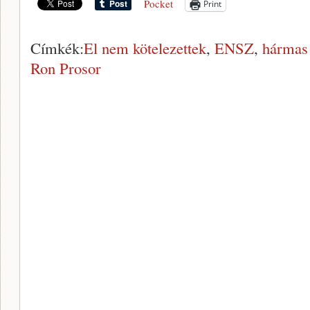
Pocket
Print
Címkék:
El nem kötelezettek
,
ENSZ
,
hármas
Ron Prosor