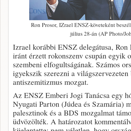
Ron Prosor, IZrael ENSZ-követeként beszé
július 28-án (AP Photo/Jo
Izrael korábbi ENSZ delegátusa, Ron P
iránt érzett rokonszenv csupán egyik 
szembeni elfogultságának. Számos ors
igyekszik szerezni a világszervezeten
antiszemitizmus mozgat.
Az ENSZ Emberi Jogi Tanácsa egy hóna
Nyugati Parton (Júdea és Szamária) m
palesztinok és a BDS mozgalmat támo
üdvözölték. A határozatot kommentál
kijelentette: nem véletlen, hogy orszá