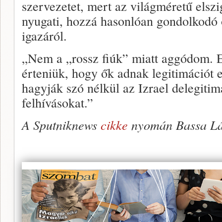
szervezetet, mert az világméretű elsz
nyugati, hozzá hasonlóan gondolkodó 
igazáról.
„Nem a „rossz fiúk” miatt aggódom. E
érteniük, hogy ők adnak legitimációt e
hagyják szó nélkül az Izrael delegitim
felhívásokat.”
A Sputniknews
cikke
nyomán Bassa Lá