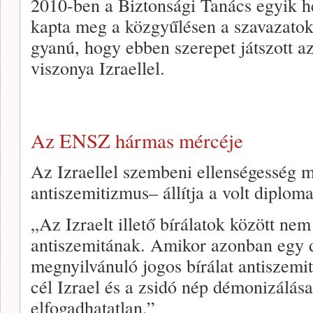
2010-ben a Biztonsági Tanács egyik h
kapta meg a közgyűlésen a szavazatok
gyanú, hogy ebben szerepet játszott a
viszonya Izraellel.
Az ENSZ hármas mércéje
Az Izraellel szembeni ellenségesség 
antiszemitizmus– állítja a volt diploma
„Az Izraelt illető bírálatok között ne
antiszemitának. Amikor azonban egy d
megnyilvánuló jogos bírálat antiszemit
cél Izrael és a zsidó nép démonizálása
elfogadhatatlan.”