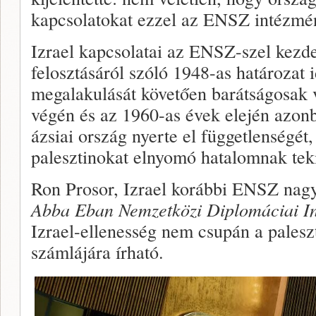
kapcsolatokat ezzel az ENSZ intézmé
Izrael kapcsolatai az ENSZ-szel kezd
felosztásáról szóló 1948-as határozat i
megalakulását követően barátságosak 
végén és az 1960-as évek elején azonb
ázsiai ország nyerte el függetlenségét,
palesztinokat elnyomó hatalomnak teki
Ron Prosor, Izrael korábbi ENSZ nagy
Abba Eban Nemzetközi Diplomáciai In
Izrael-ellenesség nem csupán a pales
számlájára írható.