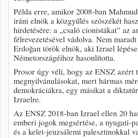
Példa erre, amikor 2008-ban Mahmud
iráni elnök a közgyűlés szószékét has
hirdetésére: a „csaló cionistákat” az 
félrevezetésével vádolva. Nem maradt 
Erdoğan török elnök, aki Izrael lépés
Németországéihoz hasonlította.
Prosor úgy véli, hogy az ENSZ azért t
megnyilvánulásokat, mert hármas mérc
demokráciákra, egy másikat a diktatú
Izraelre.
Az ENSZ 2018-ban Izrael ellen 20 hatá
emberi jogok megsértése, a nyugati-part
és a kelet-jeuzsálemi palesztinokkal 