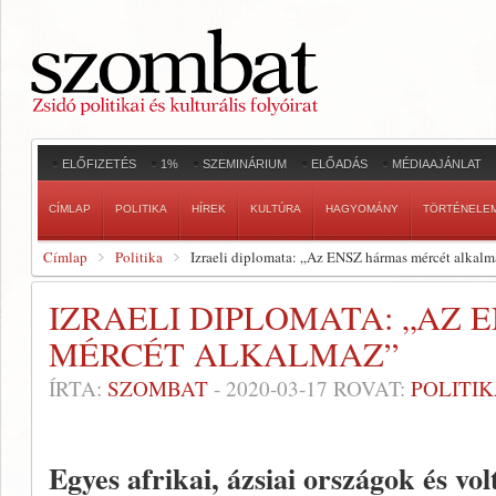
ELŐFIZETÉS
1%
SZEMINÁRIUM
ELŐADÁS
MÉDIAAJÁNLAT
CÍMLAP
POLITIKA
HÍREK
KULTÚRA
HAGYOMÁNY
TÖRTÉNELE
Címlap
Politika
Izraeli diplomata: „Az ENSZ hármas mércét alkalm
IZRAELI DIPLOMATA: „AZ 
MÉRCÉT ALKALMAZ”
ÍRTA:
SZOMBAT
-
2020-03-17
ROVAT:
POLITI
Egyes afrikai, ázsiai országok és vo