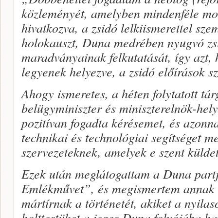
közleményét, amelyben mindenféle mo
hivatkozva, a zsidó lelkiismerettel sze
holokauszt, Duna medrében nyugvó zsid
maradványainak felkutatását, így azt
legyenek helyezve, a zsidó előírások s
Ahogy ismeretes, a héten folytatott t
belügyminiszter és miniszterelnök-hely
pozitívan fogadta kérésemet, és azonna
technikai és technológiai segítséget m
szervezeteknek, amelyek e szent küldeté
Ezek után meglátogattam a Duna partj
Emlékművet”, és megismertem annak a
mártírnak a történetét, akiket a nyilas
holttestüket a jeges Duna folyójába haj