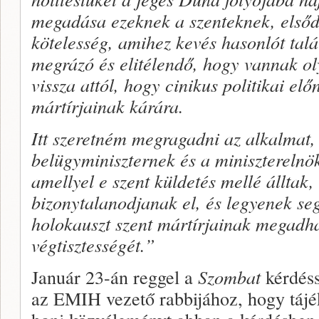
megadása ezeknek a szenteknek, elsőd
kötelesség, amihez kevés hasonlót talá
megrázó és elitélendő, hogy vannak o
vissza attól, hogy cinikus politikai el
mártírjainak kárára.
Itt szeretném megragadni az alkalmat
belügyminiszternek és a miniszterelnö
amellyel e szent küldetés mellé álltak
bizonytalanodjanak el, és legyenek se
holokauszt szent mártírjainak megadha
végtisztességét.”
Január 23-án reggel a
Szombat
kérdéss
az EMIH vezető rabbijához, hogy tájé