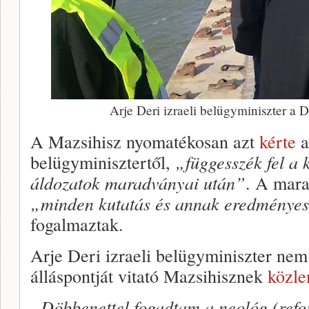
Arje Deri izraeli belügyminiszter a
A Mazsihisz nyomatékosan azt
kérte
a
belügyminisztertől,
„függesszék fel a 
áldozatok maradványai után”
. A mara
„minden kutatás és annak eredményes
fogalmaztak.
Arje Deri izraeli belügyminiszter nem
álláspontját vitató Mazsihisznek
közl
„Döbbenettel fogadtam a neológ (ref