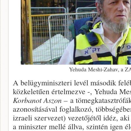
Yehuda Meshi-Zahav, a Z
A belügyminiszteri levél második felé
közkeletűen értelmezve -, Yehuda Me
Korbanot Aszon –
a tömegkatasztrófá
azonosításával foglalkozó, többségébe
izraeli szervezet) vezetőjétől idéz, ak
a miniszter mellé állva, szintén igen é