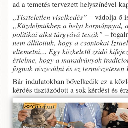
ad a temetés tervezett helyszínével ka
„Tiszteletlen viselkedés”
– vádolja ő i
„Küzdelmükben a helyi kormánnyal, a 
politikai alku tárgyává teszik”
– fogal
nem állítottuk, hogy a csontokat Izra
eltemetni… Egy közkeletű zsidó kifeje
értelme, hogy a maradványok tradicio
fognak részesülni és ez természetesen
Bár indulatokban bővelkedik ez a közlé
kérdés tisztázódott a sok kérdést és é