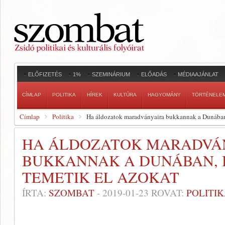
ELŐFIZETÉS
1%
SZEMINÁRIUM
ELŐADÁS
MÉDIAAJÁNLAT
CÍMLAP
POLITIKA
HÍREK
KULTÚRA
HAGYOMÁNY
TÖRTÉNELE
Címlap
Politika
Ha áldozatok maradványaira bukkannak a Dunában,
HA ÁLDOZATOK MARADVÁ
BUKKANNAK A DUNÁBAN, 
TEMETIK EL AZOKAT
ÍRTA:
SZOMBAT
-
2019-01-23
ROVAT:
POLITI