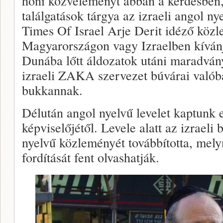
honi közvéleményt abban a kérdésben
találgatások tárgya az izraeli angol ny
Times Of Israel Arje Derit idéző köz
Magyarországon vagy Izraelben kíván
Dunába lőtt áldozatok utáni maradvány
izraeli ZAKA szervezet búvárai való
bukkannak.
Délután angol nyelvű levelet kaptunk 
képviselőjétől. Levele alatt az izraeli
nyelvű közleményét továbbította, mel
fordítását fent olvashatják.