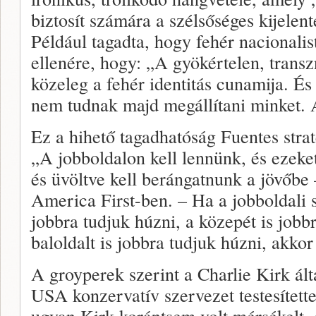
biztosít számára a szélsőséges kijelen
Például tagadta, hogy fehér nacionalis
ellenére, hogy: „A gyökértelen, transzn
közeleg a fehér identitás cunamija. És 
nem tudnak majd megállítani minket. A
Ez a hihető tagadhatóság Fuentes stra
„A jobboldalon kell lennünk, és ezek
és üvöltve kell berángatnunk a jövőb
America First-ben. – Ha a jobboldali 
jobbra tudjuk húzni, a közepét is jobbr
baloldalt is jobbra tudjuk húzni, akko
A groyperek szerint a Charlie Kirk álta
USA konzervatív szervezet testesített
ugyan Kirk korántsem volt mérsékelt, d