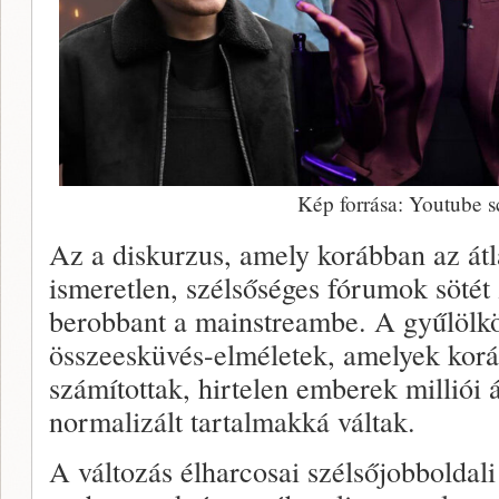
Kép forrása: Youtube s
Az a diskurzus, amely korábban az á
ismeretlen, szélsőséges fórumok sötét
berobbant a mainstreambe. A gyűlölkö
összeesküvés-elméletek, amelyek korá
számítottak, hirtelen emberek milliói á
normalizált tartalmakká váltak.
A változás élharcosai szélsőjobboldali