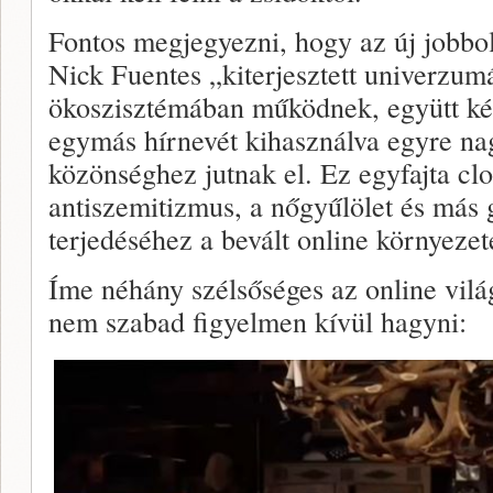
Fontos megjegyezni, hogy az új jobbol
Nick Fuentes „kiterjesztett univerzum
ökoszisztémában működnek, együtt kés
egymás hírnevét kihasználva egyre na
közönséghez jutnak el. Ez egyfajta cl
antiszemitizmus, a nőgyűlölet és más 
terjedéséhez a bevált online környezet
Íme néhány szélsőséges az online vil
nem szabad figyelmen kívül hagyni: