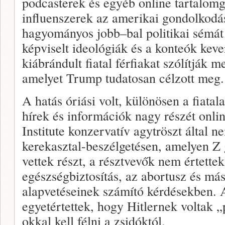
podcasterek és egyéb online tartalom
influenszerek az amerikai gondolkodás
hagyományos jobb–bal politikai sémát 
képviselt ideológiák és a konteók keve
kiábrándult fiatal férfiakat szólítják m
amelyet Trump tudatosan célzott meg.
A hatás óriási volt, különösen a fiatal
hírek és információk nagy részét onli
Institute konzervatív agytröszt által 
kerekasztal-beszélgetésen, amelyen Z
vettek részt, a résztvevők nem értettek
egészségbiztosítás, az abortusz és má
alapvetéseinek számító kérdésekben.
egyetértettek, hogy Hitlernek voltak „
okkal kell félni a zsidóktól.