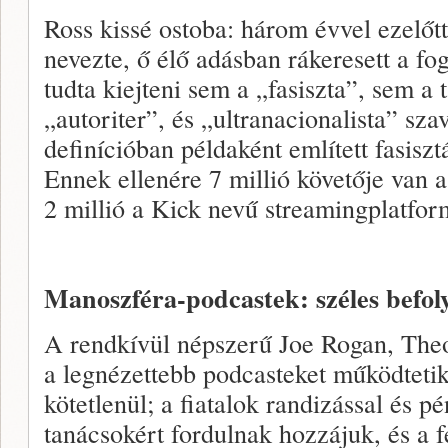
Ross kissé ostoba: három évvel ezelőtt
nevezte, ő élő adásban rákeresett a fo
tudta kiejteni sem a „fasiszta”, sem a 
„autoriter”, és „ultranacionalista” sza
definícióban példaként említett fasiszt
Ennek ellenére 7 millió követője van a
2 millió a Kick nevű streamingplatfor
Manoszféra-podcastek: széles befoly
A rendkívül népszerű Joe Rogan, The
a legnézettebb podcasteket működtetik
kötetlenül; a fiatalok randizással és 
tanácsokért fordulnak hozzájuk, és a f