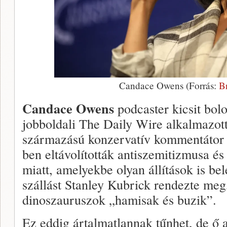
Candace Owens (Forrás:
B
Candace Owens
podcaster kicsit bol
jobboldali The Daily Wire alkalmazott
származású konzervatív kommentátor 
ben eltávolították antiszemitizmusa é
miatt, amelyekbe olyan állítások is be
szállást Stanley Kubrick rendezte meg
dinoszauruszok „hamisak és buzik”.
Ez eddig ártalmatlannak tűnhet, de ő 