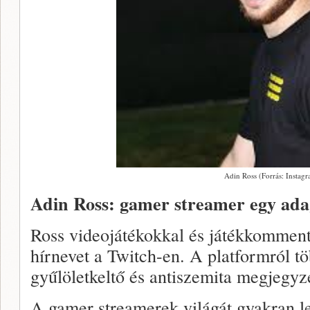
Adin Ross (Forrás: Instag
Adin Ross: gamer streamer egy ada
Ross videojátékokkal és játékkommen
hírnevet a Twitch-en. A platformról töb
gyűlöletkeltő és antiszemita megjegyzé
A gamer streamerek világát gyakran le