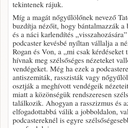
tekintenek rájuk.
Míg a magát nőgyűlölőnek nevező Tate 
buzdítja nézőit, hogy bántalmazzák a b
és a náci karlendítés „visszahozására” 
podcaster kevésbé nyíltan vállalja a n
Rogan és Von, a „mi csak kérdéseket t
hívnak meg szélsőséges nézeteket vall
vendégeket. Még ha ezek a podcastere
antiszemiták, rasszisták vagy nőgyűlölő
osztják a meghívott vendégeik nézetei
miatt a közönségük rendszeresen szél
találkozik. Ahogyan a rasszizmus és a
elfogadottabbá válik a jobboldalon, va
podcastereknél is egyre szélsőségese