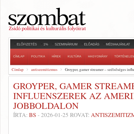
ELŐFIZETÉS
1%
SZEMINÁRIUM
ELŐADÁS
MÉDIAAJÁNLAT
CÍMLAP
POLITIKA
HÍREK
KULTÚRA
HAGYOMÁNY
TÖRTÉNELE
Címlap
antiszemitizmus
Groyper, gamer streamer – szélsőséges infl
GROYPER, GAMER STREAME
INFLUENSZEREK AZ AMERI
JOBBOLDALON
ÍRTA:
BS
-
2026-01-25
ROVAT:
ANTISZEMITIZ