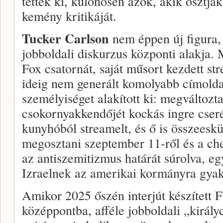
tették ki, különösen azok, akik osztjá
kemény kritikáját.
Tucker Carlson
nem éppen új figura, 
jobboldali diskurzus központi alakja.
Fox csatornát, saját műsort kezdett st
ideig nem generált komolyabb címolda
személyiséget alakított ki: megváltozta
csokornyakkendőjét kockás ingre cserél
kunyhóból streamelt, és ő is összeesk
megosztani szeptember 11-ről és a che
az antiszemitizmus határát súrolva, e
Izraelnek az amerikai kormányra gyako
Amikor 2025 őszén interjút készített F
középpontba, afféle jobboldali „király