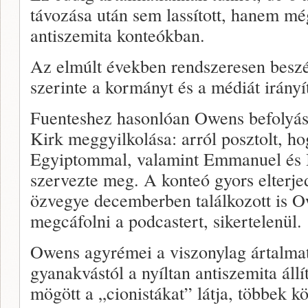
távozása után sem lassított, hanem mé
antiszemita konteókban.
Az elmúlt években rendszeresen beszé
szerinte a kormányt és a médiát irányí
Fuenteshez hasonlóan Owens befolyását
Kirk meggyilkolása: arról posztolt, ho
Egyiptommal, valamint Emmanuel és B
szervezte meg. A konteó gyors elterje
özvegye decemberben találkozott is 
megcáfolni a podcastert, sikertelenül.
Owens agyrémei a viszonylag ártalmat
gyanakvástól a nyíltan antiszemita áll
mögött a „cionistákat” látja, többek 