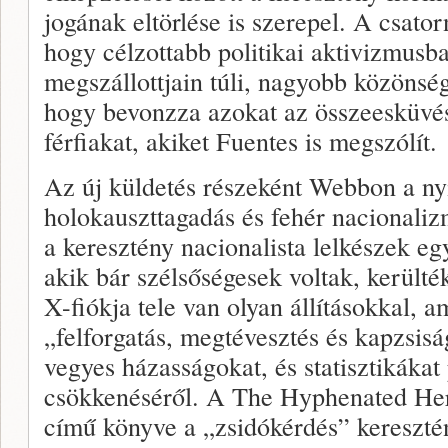
jogának eltörlése is szerepel. A csato
hogy célzottabb politikai aktivizmusba
megszállottjain túli, nagyobb közönsé
hogy bevonzza azokat az összeesküvé
férfiakat, akiket Fuentes is megszólít.
Az új küldetés részeként Webbon a nyí
holokauszttagadás és fehér nacionalizm
a keresztény nacionalista lelkészek eg
akik bár szélsőségesek voltak, kerülték
X-fiókja tele van olyan állításokkal, a
„felforgatás, megtévesztés és kapzsisá
vegyes házasságokat, és statisztikákat
csökkenéséről. A The Hyphenated Her
című könyve a „zsidókérdés” kereszté