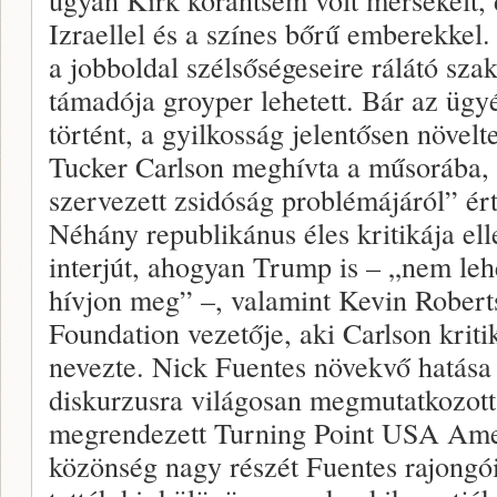
Izraellel és a színes bőrű emberekkel
a jobboldal szélsőségeseire rálátó szak
támadója groyper lehetett. Bár az ügy
történt, a gyilkosság jelentősen növelt
Tucker Carlson meghívta a műsorába, 
szervezett zsidóság problémájáról” ér
Néhány republikánus éles kritikája el
interjút, ahogyan Trump is – „nem le
hívjon meg” –, valamint Kevin Roberts
Foundation vezetője, aki Carlson kritik
nevezte. Nick Fuentes növekvő hatása
diskurzusra világosan megmutatkozott 
megrendezett Turning Point USA Amer
közönség nagy részét Fuentes rajongói