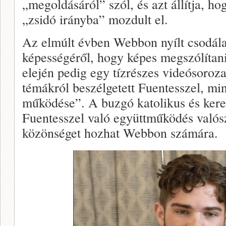
„megoldásáról” szól, és azt állítja, h
„zsidó irányba” mozdult el.
Az elmúlt évben Webbon nyílt csodálat
képességéről, hogy képes megszólítani 
elején pedig egy tízrészes videósoroza
témákról beszélgetett Fuentesszel, min
működése”. A buzgó katolikus és kere
Fuentesszel való együttműködés valósz
közönséget hozhat Webbon számára.