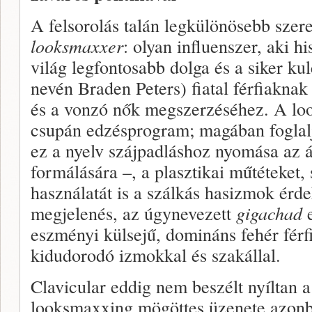
A felsorolás talán legkülönösebb szer
looksmaxxer
: olyan influenszer, aki h
világ legfontosabb dolga és a siker kul
nevén Braden Peters) fiatal férfiaknak
és a vonzó nők megszerzéséhez. A l
csupán edzésprogram; magában foglal
ez a nyelv szájpadláshoz nyomása az á
formálására –, a plasztikai műtéteket
használatát is a szálkás hasizmok érd
megjelenés, az úgynevezett
gigachad
e
eszményi külsejű, domináns fehér férfi
kidudorodó izmokkal és szakállal.
Clavicular eddig nem beszélt nyíltan a 
looksmaxxing mögöttes üzenete azonb