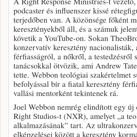
A Right Response Ministries-t vezető,
podcaster és influenszer kissé rétegfig
terjedőben van. A közönsége főként m
keresztényekből áll, és a számuk jelen
követik a YouTube-on. Sokan TheoBro
konzervatív keresztény nacionalisták, 
férfiasságról, a nőkről, a testedzésről 
tanácsokkal ötvözik, ami Andrew Tate-
tette. Webbon teológiai szakértelmet 
befolyással bír a fiatal keresztény férf
vallási mentorként tekintenek rá.
Joel Webbon nemrég elindított egy új 
Right Studios-t (NXR), amelyet „a teo
alkalmazásának” tart. Az ultrakonzerva
elképzelései között a keresztény korm