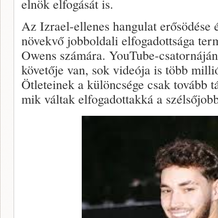
elnök elfogását is.
Az Izrael-ellenes hangulat erősödése 
növekvő jobboldali elfogadottsága term
Owens számára. YouTube-csatornájának
követője van, sok videója is több millió
Ötleteinek a különcsége csak tovább tá
mik váltak elfogadottakká a szélsőjob