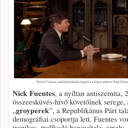
Tucker Carlson szélsőjobboldali újságíró (a képen jobbra) Nick Fuen
Nick Fuentes
, a nyíltan antiszemita,
összeesküvés-hívő követőinek serege,
groyperek
„
”, a Republikánus Párt ta
demográfiai csoportja lett. Fuentes v
ironikus, trollkodó hangvétele, amely