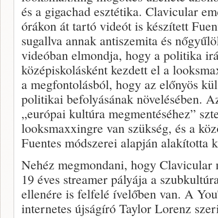
és a gigachad esztétika. Clavicular eme
órákon át tartó videót is készített Fue
sugallva annak antiszemita és nőgyűlö
videóban elmondja, hogy a politika ir
középiskolásként kezdett el a looksma
a megfontolásból, hogy az előnyös kül
politikai befolyásának növelésében. A
„európai kultúra megmentéséhez” szte
looksmaxxingre van szükség, és a közö
Fuentes módszerei alapján alakította k
Nehéz megmondani, hogy Clavicular m
19 éves streamer pályája a szubkultúra
ellenére is felfelé ívelőben van. A Y
internetes újságíró Taylor Lorenz szeri