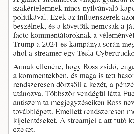
szakértelemnek nincs nyilvánvaló kapc
politikával. Ezek az influenszerek az
beszélnek, és a követőik nemcsak a já
facto kommentátoroknak a véleményét i
Trump a 2024-es kampánya során meg
ahol a streamer egy Tesla Cybertrucko
Annak ellenére, hogy Ross zsidó, enged
a kommentekben, és maga is tett haso
rendszeresen dörzsöli a kezét, a pénzé
utánozva. Többször vendégül látta Fue
antiszemita megjegyzéseiken Ross neve
továbblépett. Emellett rendszeresen 
kijelentéseket. A streamjei alatt futó
ezeket.