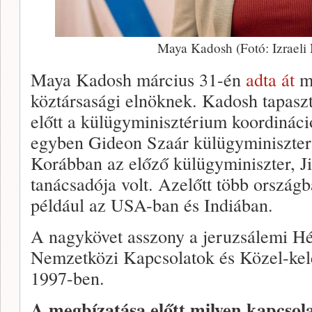
Maya Kadosh (Fotó: Izraeli
Maya Kadosh március 31-én
adta át
me
köztársasági elnöknek. Kadosh tapasz
előtt a külügyminisztérium koordináció
egyben Gideon Szaár külügyminiszter po
Korábban az előző külügyminiszter, Ji
tanácsadója volt. Azelőtt több országba
például az USA-ban és Indiában.
A nagykövet asszony a jeruzsálemi H
Nemzetközi Kapcsolatok és Közel-kel
1997-ben.
A megbízatása előtt milyen kapcsol