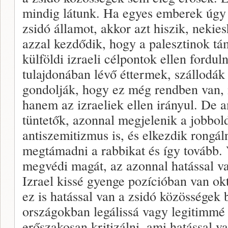
mindig látunk. Ha egyes emberek úgy 
zsidó államot, akkor azt hiszik, nekie
azzal kezdődik, hogy a palesztinok tá
külföldi izraeli célpontok ellen fordul
tulajdonában lévő éttermek, szállodák
gondolják, hogy ez még rendben van, 
hanem az izraeliek ellen irányul. De 
tüntetők, azonnal megjelenik a jobbold
antiszemitizmus is, és elkezdik rongál
megtámadni a rabbikat és így tovább. 
megvédi magát, az azonnal hatással va
Izrael kissé gyenge pozícióban van okt
ez is hatással van a zsidó közösségek 
országokban legálissá vagy legitimmé v
erőszakosan kritizálni, ami hatással v