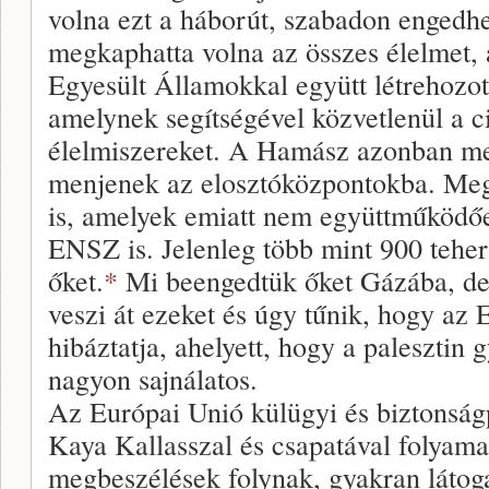
volna ezt a háborút, szabadon engedhet
megkaphatta volna az összes élelmet, a
Egyesült Államokkal együtt létrehozo
amelynek segítségével közvetlenül a ci
élelmiszereket. A Hamász azonban meg
menjenek az elosztóközpontokba. Meg
is, amelyek emiatt nem együttműködőe
ENSZ is. Jelenleg több mint 900 teher
őket.
*
Mi beengedtük őket Gázába, d
veszi át ezeket és úgy tűnik, hogy az
hibáztatja, ahelyett, hogy a palesztin 
nagyon sajnálatos.
Az Európai Unió külügyi és biztonságp
Kaya Kallasszal és csapatával folyama
megbeszélések folynak, gyakran látoga