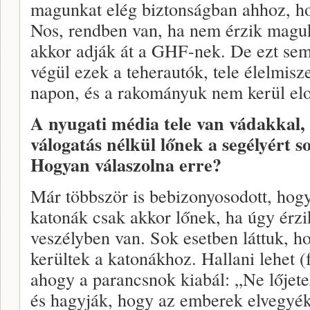
magunkat elég biztonságban ahhoz, ho
Nos, rendben van, ha nem érzik maguk
akkor adják át a GHF-nek. De ezt sem
végül ezek a teherautók, tele élelmisze
napon, és a rakományuk nem kerül elo
A nyugati média tele van vádakkal, 
válogatás nélkül lőnek a segélyért s
Hogyan válaszolna erre?
Már többször is bebizonyosodott, hogy
katonák csak akkor lőnek, ha úgy érzi
veszélyben van. Sok esetben láttuk, ho
kerültek a katonákhoz. Hallani lehet (f
ahogy a parancsnok kiabál: „Ne lőjete
és hagyják, hogy az emberek elvegyék 