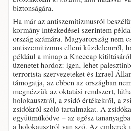
biztonságára.
Ha már az antiszemitizmusról beszélü
kormány intézkedései szerintem példa
ország számára. Magyarország nem cs
antiszemitizmus elleni küzdelemről, h
például a minap a Kneecap kitiltásáról
üzenetet hordoz: igen, lehet palesztinb
terrorista szervezeteket és Izrael Ál
támogatja, az ebben az országban nem
megnézzük az oktatási rendszert, látha
holokausztról, a zsidó értékekről, a z
zsidókról szóló tartalmakat. A zsidóka
együttműködve – az egész tananyagba 
a holokausztról van szó. Az emberek u