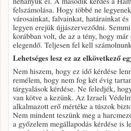
néhányuk él. A második kérdés a Hamá
felszámolása. Hogy többé ne legyenek
városainkat, falvainkat, határainkat és
legyen erejük újjászerveződni. Semmi
korábban volt, de az a tény, hogy már
elegendő. Teljesen fel kell számolnunk
Lehetséges lesz ez az elkövetkező e
Nem hiszem, hogy ez idő kérdése lenn
remélem, hogy nem fog két évig tartan
tárgyalások kérdése. Ne feledjék, hog
van kötve a kezünk. Az Izraeli Védelm
alkalmazott erő mértéke a túszok biz
Nem mindent teszünk meg a harcmező
a győzelem megállapodás kérdése is le