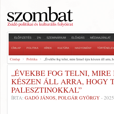
ELŐFIZETÉS
1%
SZEMINÁRIUM
ELŐADÁS
MÉDIAAJÁNLAT
CÍMLAP
POLITIKA
HÍREK
KULTÚRA
HAGYOMÁNY
TÖRTÉNELE
Címlap
Politika
„Évekbe fog telni, mire Izrael újra készen áll arra,
„ÉVEKBE FOG TELNI, MIRE
KÉSZEN ÁLL ARRA, HOGY 
PALESZTINOKKAL”
ÍRTA:
GADÓ JÁNOS, POLGÁR GYÖRGY
-
2025