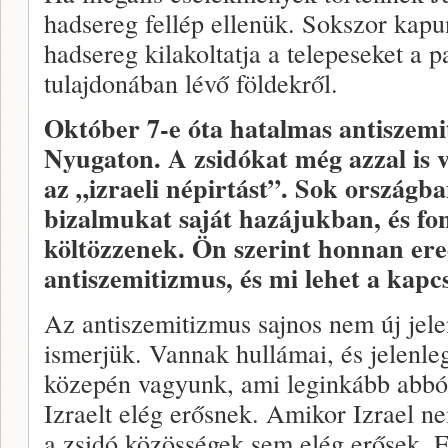
hadsereg fellép ellenük. Sokszor kapu
hadsereg kilakoltatja a telepeseket a 
tulajdonában lévő földekről.
Október 7-e óta hatalmas antiszemi
Nyugaton. A zsidókat még azzal is 
az „izraeli népirtást”. Sok országba
bizalmukat saját hazájukban, és fon
költözzenek. Ön szerint honnan ere
antiszemitizmus, és mi lehet a kapc
Az antiszemitizmus sajnos nem új jel
ismerjük. Vannak hullámai, és jelenle
közepén vagyunk, ami leginkább abbó
Izraelt elég erősnek. Amikor Izrael ne
a zsidó közösségek sem elég erősek. E