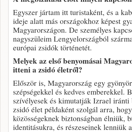
Egyszer jártam itt turistaként, és a ka
ideje alatt más országokhoz képest g
Magyarországon. De személyes kapcso
nagyszüleim Lengyelországból szárma
európai zsidók történetét.
Melyek az első benyomásai Magyaro
itteni a zsidó életről?
Először is, Magyarország egy gyönyörű
szépségekkel és kedves emberekkel. 
szívélyesek és kimutatják Izrael iránti
zsidó élet példaként szolgál arra, hogy
közösségeknek biztonságban élniük, 
identitásukra, és részeseinek lenniük 