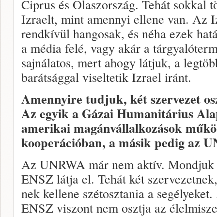
Ciprus és Olaszország. Tehát sokkal t
Izraelt, mint amennyi ellene van. Az I
rendkívül hangosak, és néha ezek hat
a média felé, vagy akár a tárgyalóter
sajnálatos, mert ahogy látjuk, a legtö
barátsággal viseltetik Izrael iránt.
Amennyire tudjuk, két szervezet os
Az egyik a Gázai Humanitárius Ala
amerikai magánvállalkozások működ
kooperációban, a másik pedig az
Az UNRWA már nem aktív. Mondjuk úg
ENSZ látja el. Tehát két szervezetne
nek kellene szétosztania a segélyeket.
ENSZ viszont nem osztja az élelmiszer