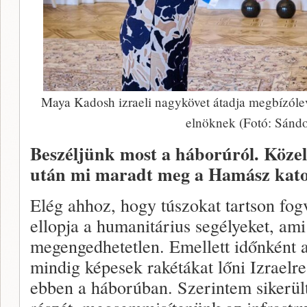
Maya Kadosh izraeli nagykövet átadja megbízólev
elnöknek (Fotó: Sándo
Beszéljünk most a háborúról. Közel
után mi maradt meg a Hamász kato
Elég ahhoz, hogy túszokat tartson fog
ellopja a humanitárius segélyeket, am
megengedhetetlen. Emellett időnként a
mindig képesek rakétákat lőni Izraelr
ebben a háborúban. Szerintem sikerül