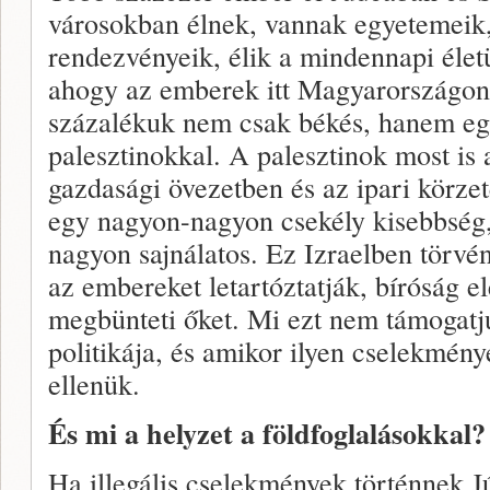
városokban élnek, vannak egyetemeik, 
rendezvényeik, élik a mindennapi élet
ahogy az emberek itt Magyarországo
százalékuk nem csak békés, hanem eg
palesztinokkal. A palesztinok most is 
gazdasági övezetben és az ipari körze
egy nagyon-nagyon csekély kisebbség,
nagyon sajnálatos. Ez Izraelben törvén
az embereket letartóztatják, bíróság elé
megbünteti őket. Mi ezt nem támogat
politikája, és amikor ilyen cselekmény
ellenük.
És mi a helyzet a földfoglalásokkal?
Ha illegális cselekmények történnek 