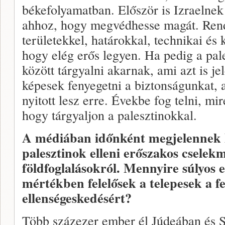
békefolyamatban. Először is Izraelnek 
ahhoz, hogy megvédhesse magát. Rend
területekkel, határokkal, technikai és
hogy elég erős legyen. Ha pedig a pal
között tárgyalni akarnak, ami azt is j
képesek fenyegetni a biztonságunkat, 
nyitott lesz erre. Évekbe fog telni, mir
hogy tárgyaljon a palesztinokkal.
A médiában időnként megjelennek h
palesztinok elleni erőszakos cselekm
földfoglalásokról. Mennyire súlyos e
mértékben felelősek a telepesek a fe
ellenségeskedésért?
Több százezer ember él Júdeában és 