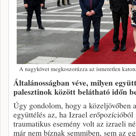
A nagykövet megkoszorúzza az ismeretlen katona 
Általánosságban véve, milyen együtté
palesztinok között belátható időn b
Úgy gondolom, hogy a közeljövőben az
együttélés az, ha Izrael erőpozícióból
traumatikus esemény volt az izraeli 
már nem bíznak semmiben, sem az egy