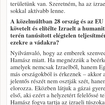
területünk van. Szeretném, ha az izra
sokkal aktívabb lenne.
A közelmúltban 28 ország és az EU 
követelt és elítélte Izraelt a humani
terén tanúsított elégtelen teljesítm
ezekre a vádakra?
Nyilvánvaló, hogy az emberek szenve
Hamász miatt. Ha megnézzük a beérk
amelyek nemcsak Izraelből, hanem Eg
más országokból is érkeznek – akkor a
jelentős részét nem osztják szét, han
elorozza. Eközben látjuk a gázai gyer
első, aki ezért a helyzetért felelőssé 
Hamász fogva tartja az izraeli túszoka