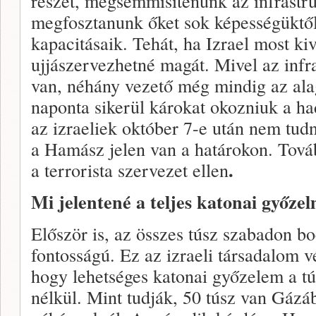
részét, megsemmisítenünk az infrastru
megfosztanunk őket sok képességüktő
kapacitásaik. Tehát, ha Izrael most 
ujjászervezhetné magát. Mivel az infr
van, néhány vezető még mindig az alag
naponta sikerül károkat okozniuk a h
az izraeliek október 7-e után nem tu
a Hamász jelen van a határokon. Továb
.
a terrorista szervezet ellen
Mi jelentené a teljes katonai győze
Először is, az összes túsz szabadon b
fontosságú. Ez az izraeli társadalom 
hogy lehetséges katonai győzelem a t
nélkül. Mint tudják, 50 túsz van Gáz