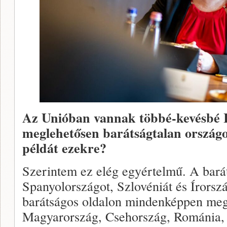
Az Unióban vannak többé-kevésbé Iz
meglehetősen barátságtalan orszá
példát ezekre?
Szerintem ez elég egyértelmű. A bará
Spanyolországot, Szlovéniát és Írorsz
barátságos oldalon mindenképpen me
Magyarország, Csehország, Románia, 