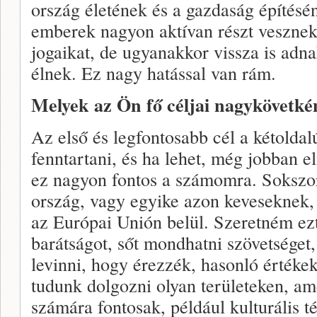
ország életének és a gazdaság építésé
emberek nagyon aktívan részt vesznek
jogaikat, de ugyanakkor vissza is adn
élnek. Ez nagy hatással van rám.
Melyek az Ön fő céljai nagykövetké
Az első és legfontosabb cél a kétoldalú
fenntartani, és ha lehet, még jobban e
ez nagyon fontos a számomra. Sokszo
ország, vagy egyike azon keveseknek, 
az Európai Unión belül. Szeretném ezt
barátságot, sőt mondhatni szövetséget,
levinni, hogy érezzék, hasonló értékek
tudunk dolgozni olyan területeken, a
számára fontosak, például kulturális t