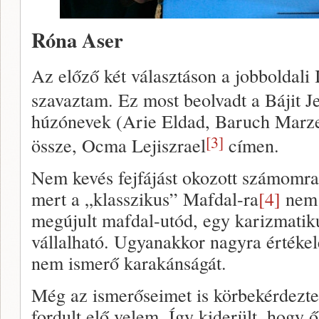
Róna Aser
Az előző két választáson a jobboldali
szavaztam. Ez most beolvadt a Bájit J
húzónevek (Arie Eldad, Baruch Marze
[3]
össze, Ocma Lejiszrael
címen.
Nem kevés fejfájást okozott számomra
mert a „klasszikus” Mafdal-ra
[4]
nem 
megújult mafdal-utód, egy karizmatiku
vállalható. Ugyanakkor nagyra érték
nem ismerő karakánságát.
Még az ismerőseimet is körbekérdezt
fordult elő velem. Így kiderült, hogy 