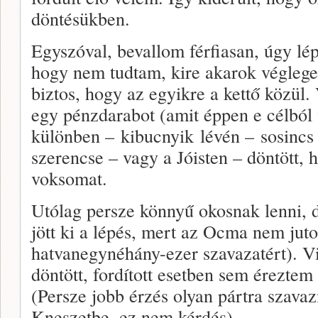
döntésükben.
Egyszóval, bevallom férfiasan, úgy lé
hogy nem tudtam, kire akarok végleges
biztos, hogy az egyikre a kettő közül.
egy pénzdarabot (amit éppen e célbó
különben – kibucnyik lévén – sosincs
szerencse – vagy a Jóisten – döntött, 
voksomat.
Utólag persze könnyű okosnak lenni, d
jött ki a lépés, mert az Ocma nem jutot
hatvanegynéhány-ezer szavazatért). V
döntött, fordított esetben sem érezte
(Persze jobb érzés olyan pártra szavaz
Kneszetbe, ez nem kérdés).