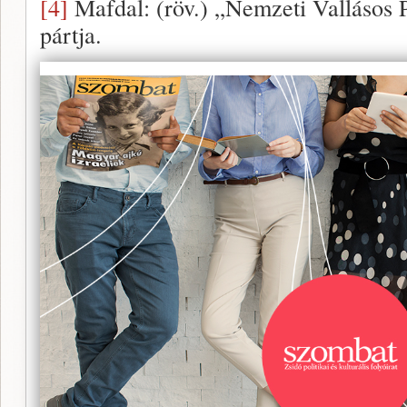
[4]
Mafdal: (röv.) „Nemzeti Vallásos Pá
pártja.