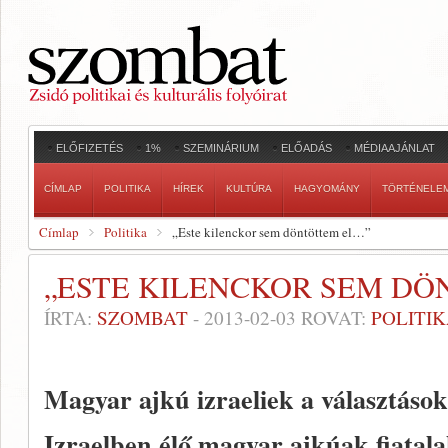
ELŐFIZETÉS
1%
SZEMINÁRIUM
ELŐADÁS
MÉDIAAJÁNLAT
CÍMLAP
POLITIKA
HÍREK
KULTÚRA
HAGYOMÁNY
TÖRTÉNELE
Címlap
Politika
„Este kilenckor sem döntöttem el…”
„ESTE KILENCKOR SEM D
ÍRTA:
SZOMBAT
-
2013-02-03
ROVAT:
POLITI
Magyar ajkú izraeliek a választások
Izraelben élő magyar ajkúak fiata