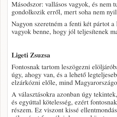
Másodszor: vallásos vagyok, és nem 
gondolkozik erről, mert soha nem nyil
Nagyon szeretném a fenti két pártot a 
vagyok benne, hogy jól teljesítenek m
Ligeti Zsuzsa
Fontosnak tartom leszögezni elöljáróba
úgy, ahogy van, és a lehető legteljes
elzárkózni előle, mind Magyarországo
A választásokra azonban úgy tekintek,
és egyúttal kötelesség, ezért fontosnak
részem. Ez viszont kissé ellentmondá