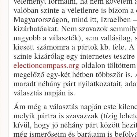
véleményt formálni, ha nem követem a
valóban szinte a véletlenre is bízom a
Magyarországon, mind itt, Izraelben
kizárhatóakat. Nem szavazok semmilyen
nagyobb a választék), sem vallásilag, 
kiesett számomra a pártok kb. fele. A
szinte kizárólag egy internetes tesztr
electioncompass.org
oldalon töltöttem 
megelőző egy-két hétben többször is.
maradt néhány párt nyilatkozatait, ada
választás napján is.
Ám még a választás napján este kilen
melyik pártra is szavazzak (tízig lehet
kívül, hogy jó néhány párt között hez
még ismerőseim és barátaim is befolyá