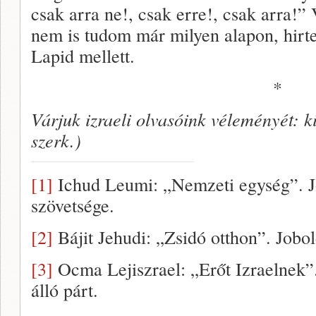
csak arra ne!, csak erre!, csak arra!” 
nem is tudom már milyen alapon, hirte
Lapid mellett.
*
Várjuk izraeli olvasóink véleményét: k
szerk.)
[1]
Ichud Leumi: „Nemzeti egység”. Jo
szövetsége.
[2]
Bájit Jehudi: „Zsidó otthon”. Jobold
[3]
Ocma Lejiszrael: „Erőt Izraelnek”.
álló párt.