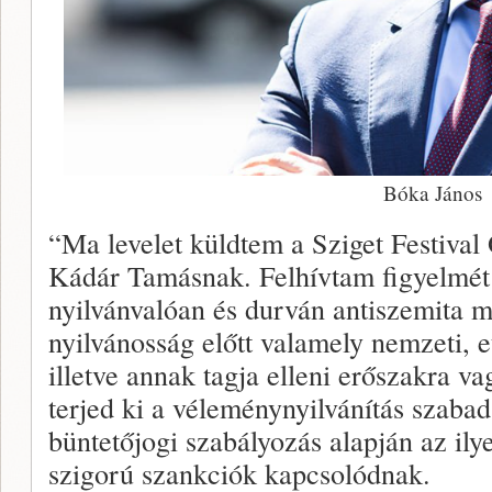
Bóka János
“Ma levelet küldtem a Sziget Festival 
Kádár Tamásnak. Felhívtam figyelmét
nyilvánvalóan és durván antiszemita 
nyilvánosság előtt valamely nemzeti, etn
illetve annak tagja elleni erőszakra v
terjed ki a véleménynyilvánítás szaba
büntetőjogi szabályozás alapján az il
szigorú szankciók kapcsolódnak.