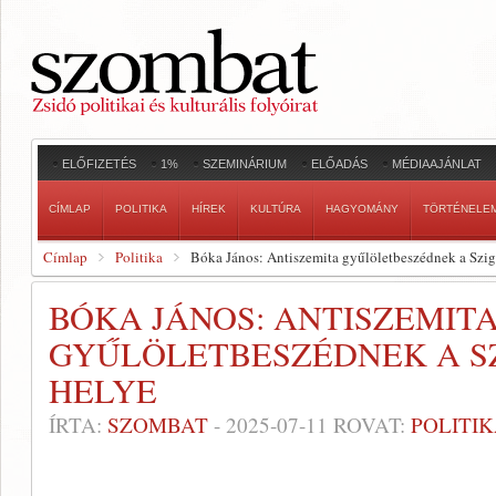
ELŐFIZETÉS
1%
SZEMINÁRIUM
ELŐADÁS
MÉDIAAJÁNLAT
CÍMLAP
POLITIKA
HÍREK
KULTÚRA
HAGYOMÁNY
TÖRTÉNELE
Címlap
Politika
Bóka János: Antiszemita gyűlöletbeszédnek a Szig
BÓKA JÁNOS: ANTISZEMIT
GYŰLÖLETBESZÉDNEK A SZ
HELYE
ÍRTA:
SZOMBAT
-
2025-07-11
ROVAT:
POLITI