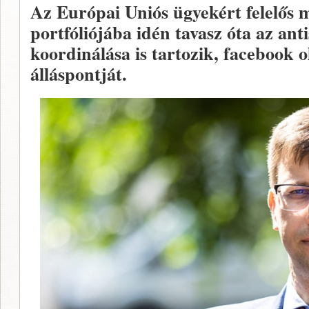
Az Európai Uniós ügyekért felelős m
portfóliójába idén tavasz óta az anti
koordinálása is tartozik, facebook o
álláspontját.