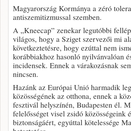
Magyarország Kormánya a zéró toleran
antiszemitizmussal szemben.
A „Kneecap” zenekar legutóbbi fellé
világos, hogy a Sziget szervezői mi al
következtetésre, hogy ezúttal nem is
korábbiakhoz hasonló nyilvánvalóan é
incidensek. Ennek a várakozásnak sem
nincsen.
Hazánk az Európai Unió harmadik le
közösségének az otthona, ennek a köz
fesztivál helyszínén, Budapesten él.
felelősséget visel zsidó közösségeink é
biztonságáért, egyúttal kötelessége M
betartatása.