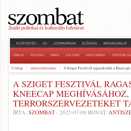
ELŐFIZETÉS
1%
SZEMINÁRIUM
ELŐADÁS
MÉDIAAJÁNLAT
CÍMLAP
POLITIKA
HÍREK
KULTÚRA
HAGYOMÁNY
TÖRTÉNELE
Címlap
antiszemitizmus
A Sziget Fesztivál ragaszkodik a Kneecap
A SZIGET FESZTIVÁL RAGA
KNEECAP MEGHÍVÁSÁHOZ,
TERRORSZERVEZETEKET 
ÍRTA:
SZOMBAT
-
2025-07-09
ROVAT:
ANTISZ