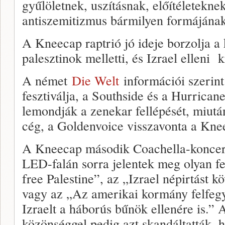
gyűlöletnek, uszításnak, előítéletekne
antiszemitizmus bármilyen formájának
A Kneecap raptrió jó ideje borzolja a 
palesztinok melletti, és Izrael elleni k
A német
Die Welt
információi szerint
fesztiválja, a Southside és a Hurricane
lemondják a zenekar fellépését, miutá
cég, a Goldenvoice visszavonta a Kne
A Kneecap második Coachella-koncert
LED-falán sorra jelentek meg olyan fel
free Palestine”, az „Izrael népirtást kö
vagy az „Az amerikai kormány felfegy
Izraelt a háborús bűnök ellenére is.” 
közönséggel pedig azt skandáltatták, h