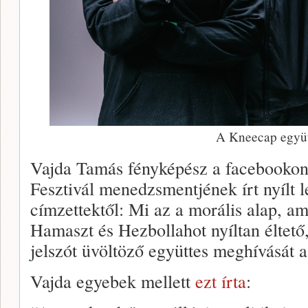
A Kneecap együt
Vajda Tamás fényképész a facebookon 
Fesztivál menedzsmentjének írt nyílt l
címzettektől: Mi az a morális alap, am
Hamaszt és Hezbollahot nyíltan éltető,
jelszót üvöltöző együttes meghívását 
Vajda egyebek mellett
ezt írta
: