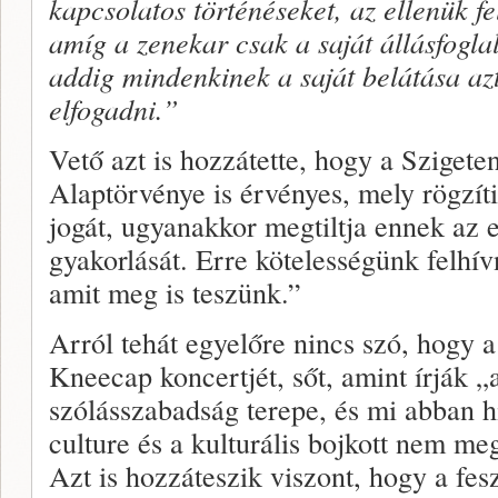
kapcsolatos történéseket, az ellenük f
amíg a zenekar csak a saját állásfoglalá
addig mindenkinek a saját belátása azt
elfogadni.”
Vető azt is hozzátette, hogy a Sziget
Alaptörvénye is érvényes, mely rögzít
jogát, ugyanakkor megtiltja ennek az 
gyakorlását. Erre kötelességünk felhív
amit meg is teszünk.”
Arról tehát egyelőre nincs szó, hogy a
Kneecap koncertjét, sőt, amint írják 
szólásszabadság terepe, és mi abban h
culture és a kulturális bojkott nem m
Azt is hozzáteszik viszont, hogy a fes