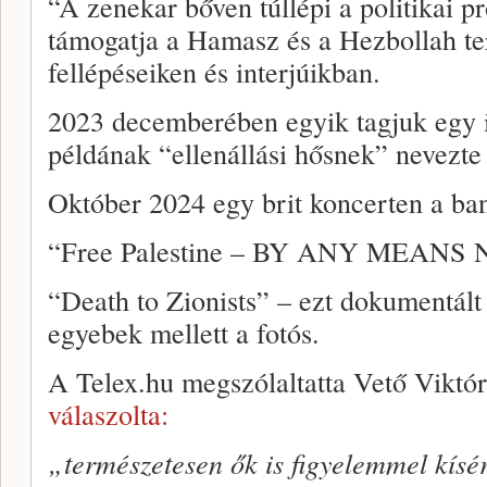
“A zenekar bőven túllépi a politikai p
támogatja a Hamasz és a Hezbollah te
fellépéseiken és interjúikban.
2023 decemberében egyik tagjuk egy 
példának “ellenállási hősnek” nevezte 
Október 2024 egy brit koncerten a ban
“Free Palestine – BY ANY MEANS
“Death to Zionists” – ezt dokumentált 
egyebek mellett a fotós.
A Telex.hu megszólaltatta Vető Viktór
válaszolta:
„természetesen ők is figyelemmel kísé