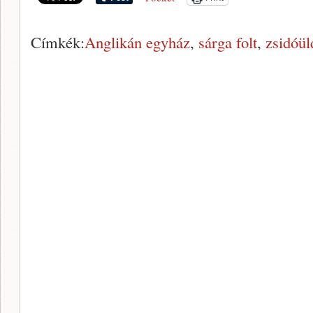
Címkék:
Anglikán egyház
,
sárga folt
,
zsidóül