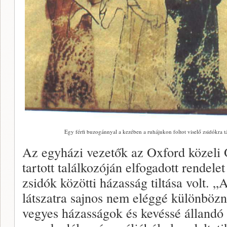
Egy férfi buzogánnyal a kezében a ruhájukon foltot viselő zsidókra t
Az egyházi vezetők az Oxford közeli
tartott találkozóján elfogadott rendele
zsidók közötti házasság tiltása volt. 
látszatra sajnos nem eléggé különböz
vegyes házasságok és kevéssé állandó