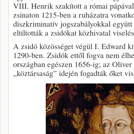
VIII. Henrik szakított a római pápával
zsinaton 1215-ben a ruházatra vonatko
diszkriminatív jogszabályokkal együtt 
eltiltották a zsidókat közhivatal viselés
A zsidó közösséget végül I. Edward ki
1290-ben. Zsidók ettől fogva nem élhe
országban egészen 1656-ig; az Oliver
„köztársaság” idején fogadták őket vis