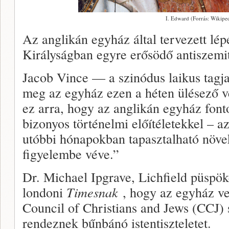
I. Edward (Forrás: Wikipe
Az anglikán egyház által tervezett lép
Királyságban egyre erősödő antiszemi
Jacob Vince — a szinódus laikus tagj
meg az egyház ezen a héten ülésező v
ez arra, hogy az anglikán egyház font
bizonyos történelmi előítéletekkel – a
utóbbi hónapokban tapasztalható növe
figyelembe véve.”
Dr. Michael Ipgrave, Lichfield püspöke
londoni
Times
nak
, hogy az egyház ve
Council of Christians and Jews (CCJ) 
rendeznek bűnbánó istentiszteletet.