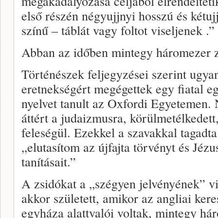
megakadályozása céljából elrendelteti
első részén négyujjnyi hosszú és kétujj
színű – táblát vagy foltot viseljenek .”
Abban az időben mintegy háromezer zs
Történészek feljegyzései szerint ugy
eretnekségért megégettek egy fiatal e
nyelvet tanult az Oxfordi Egyetemen. 
áttért a judaizmusra, körülmetélkedett,
feleségül. Ezekkel a szavakkal tagadt
„elutasítom az újfajta törvényt és Jézu
tanításait.”
A zsidókat a „szégyen jelvényének” vi
akkor született, amikor az angliai ker
egyháza alattvalói voltak, mintegy há