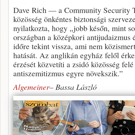
Dave Rich — a Community Security Tr
közösség önkéntes biztonsági szerveze
nyilatkozta, hogy „jobb későn, mint s
országban a középkori antijudaizmus 
időre tekint vissza, ami nem közismer
hatását. Az anglikán egyház felől érk
érzését közvetíti a zsidó közösség fel
antiszemitizmus egyre növekszik.”
Algemeiner
– Bassa László