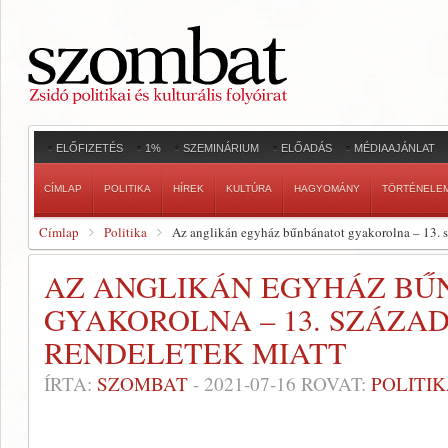
ELŐFIZETÉS
1%
SZEMINÁRIUM
ELŐADÁS
MÉDIAAJÁNLAT
CÍMLAP
POLITIKA
HÍREK
KULTÚRA
HAGYOMÁNY
TÖRTÉNELE
Címlap
Politika
Az anglikán egyház bűnbánatot gyakorolna – 13. sz
AZ ANGLIKÁN EGYHÁZ BŰ
GYAKOROLNA – 13. SZÁZAD
RENDELETEK MIATT
ÍRTA:
SZOMBAT
-
2021-07-16
ROVAT:
POLITI