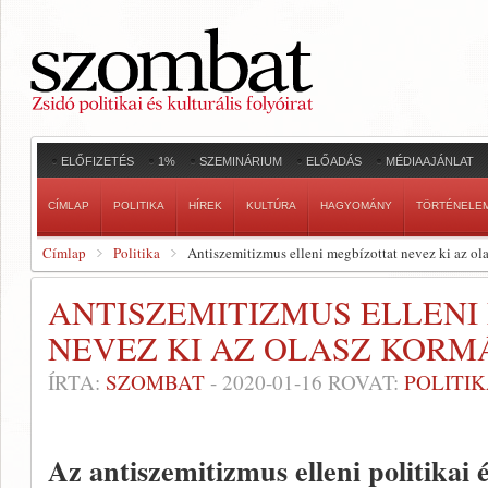
ELŐFIZETÉS
1%
SZEMINÁRIUM
ELŐADÁS
MÉDIAAJÁNLAT
CÍMLAP
POLITIKA
HÍREK
KULTÚRA
HAGYOMÁNY
TÖRTÉNELE
Címlap
Politika
Antiszemitizmus elleni megbízottat nevez ki az o
ANTISZEMITIZMUS ELLENI
NEVEZ KI AZ OLASZ KOR
ÍRTA:
SZOMBAT
-
2020-01-16
ROVAT:
POLITI
Az antiszemitizmus elleni politikai 