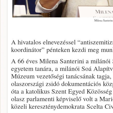
Milena Santerin
A hivatalos elnevezéssel “antiszemiti
koordinátor” pénteken kezdi meg munk
A 66 éves Milena Santerini a milánói
egyetem tanára, a milánói Soá Alapítv
Múzeum vezetőségi tanácsának tagja, 
olaszországi zsidó dokumentációs köz
óta a katolikus Szent Egyed Közösség 
olasz parlamenti képviselő volt a Ma
közeli kereszténydemokrata Scelta Civ