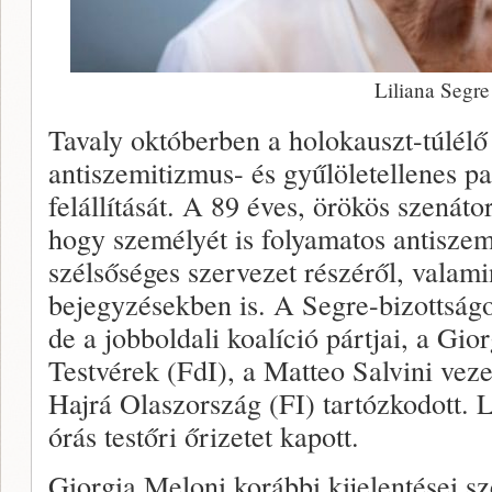
Liliana Segre
Tavaly októberben a holokauszt-túlélő
antiszemitizmus- és gyűlöletellenes pa
felállítását. A 89 éves, örökös szenáto
hogy személyét is folyamatos antiszem
szélsőséges szervezet részéről, valami
bejegyzésekben is. A Segre-bizottság
de a jobboldali koalíció pártjai, a Gi
Testvérek (FdI), a Matteo Salvini veze
Hajrá Olaszország (FI) tartózkodott. 
órás testőri őrizetet kapott.
Giorgia Meloni korábbi kijelentései sz