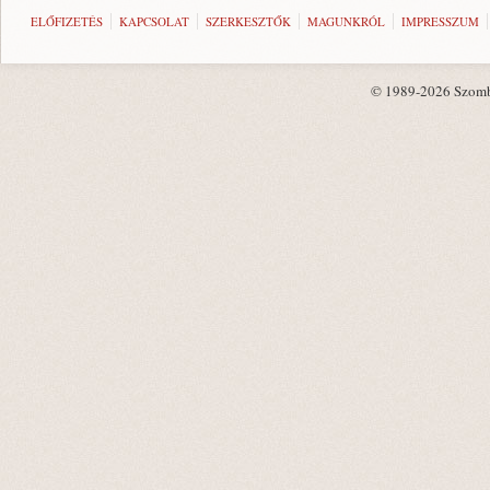
ELŐFIZETÉS
KAPCSOLAT
SZERKESZTŐK
MAGUNKRÓL
IMPRESSZUM
© 1989-2026 Szombat