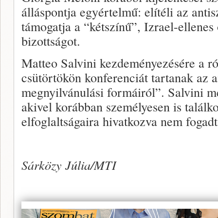
álláspontja egyértelmű: elítéli az ant
támogatja a “kétszínű”, Izrael-ellenes
bizottságot.
Matteo Salvini kezdeményezésére a r
csütörtökön konferenciát tartanak az 
megnyilvánulási formáiról”. Salvini m
akivel korábban személyesen is találko
elfoglaltságaira hivatkozva nem fogadta
Sárközy Júlia/MTI