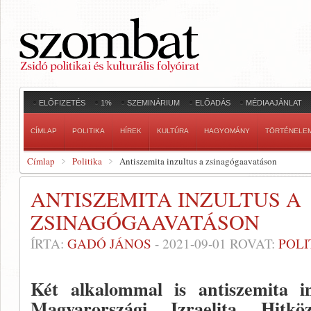
ELŐFIZETÉS
1%
SZEMINÁRIUM
ELŐADÁS
MÉDIAAJÁNLAT
CÍMLAP
POLITIKA
HÍREK
KULTÚRA
HAGYOMÁNY
TÖRTÉNELE
Címlap
Politika
Antiszemita inzultus a zsinagógaavatáson
ANTISZEMITA INZULTUS A
ZSINAGÓGAAVATÁSON
ÍRTA:
GADÓ JÁNOS
-
2021-09-01
ROVAT:
POLI
Két alkalommal is antiszemita i
Magyarországi Izraelita Hitk