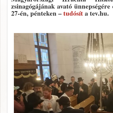
zsinagógájának avató ünnepségére 
27-én, pénteken –
tudósít
a tev.hu.