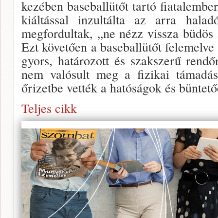
kezében baseballütőt tartó fiatalember
kiáltással inzultálta az arra hala
megfordultak, „ne nézz vissza büdös zs
Ezt követően a baseballütőt felemelve
gyors, határozott és szakszerű rendő
nem valósult meg a fizikai támadás.
őrizetbe vették a hatóságok és büntetőe
Teljes cikk