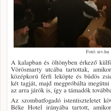
Fotó: tev.hu
A kalapban és öltönyben érkező külf
Vörösmarty utcába tartottak, amikor
középkorú férfi leköpte és büdös zs
két tagját, majd megpróbálta megütni 
az arra járók is, így a támadók továbbá
Az szombatfogadó istentiszteletet k
Béke Hotel irányába tartott, amik