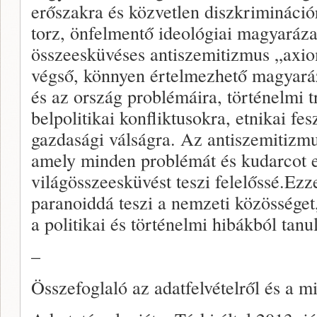
erőszakra és közvetlen diszkrimináció
torz, önfelmentő ideológiai magyaráza
összeesküvéses antiszemitizmus „axiom
végső, könnyen értelmezhető magyaráz
és az ország problémáira, történelmi 
belpolitikai konfliktusokra, etnikai fe
gazdasági válságra. Az antiszemitizm
amely minden problémát és kudarcot el
világösszeesküvést teszi felelőssé.Ezz
paranoiddá teszi a nemzeti közössége
a politikai és történelmi hibákból tanu
–
Összefoglaló az adatfelvételről és a mi