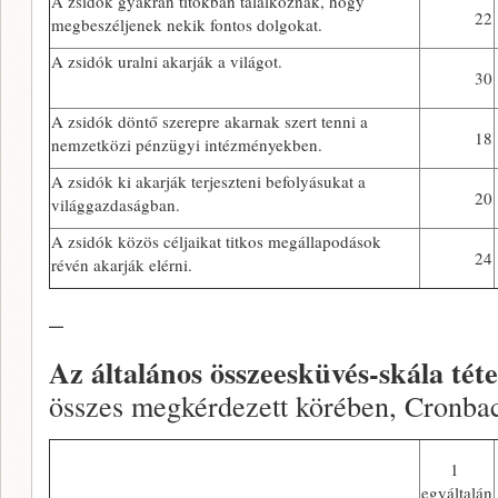
A zsidók gyakran titokban találkoznak, hogy
22
megbeszéljenek nekik fontos dolgokat.
A zsidók uralni akarják a világot.
30
A zsidók döntő szerepre akarnak szert tenni a
18
nemzetközi pénzügyi intézményekben.
A zsidók ki akarják terjeszteni befolyásukat a
20
világgazdaságban.
A zsidók közös céljaikat titkos megállapodások
24
révén akarják elérni.
–
Az általános összeesküvés-skála téte
összes megkérdezett körében, Cronba
1
egyáltalán