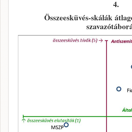
4.
Összeesküvés-skálák átlago
szavazótábor