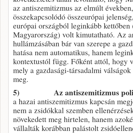
az antiszemitizmus az elmúlt években,
összekapcsolódó összeurópai jelenség, 
európai országból leginkább kettőben 
Magyarország) volt kimutatható. Az a
hullámzásában bár van szerepe a gazd
hatása nem automatikus, hanem leginká
kontextustól függ. Főként attól, hogy v
mely a gazdasági-társadalmi válságok o
meg.
5)
Az antiszemitizmus poli
a hazai antiszemitizmus kapcsán megj
nem a zsidókkal szemben ellenérzések
növekedett meg hirtelen, hanem azoké,
vállalták korábban palástolt zsidóellen