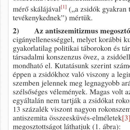
[1]
mérő skálájával
(„a zsidók gyakran t
tevékenykednek”) mértük.
2)
Az antiszemitizmus megoszt
cigányellenességgel, melyet korábbi ku
gyakorlatilag politikai táborokon és t
társadalmi konszenzus övez, a zsidóel
mondható el.
Kutatásunk szerint szám
éppen a zsidókhoz való viszony a legi
szemben jelennek meg legnagyobb ará
szélsőséges vélemények. Magas volt az
egyáltalán nem tartják a zsidókat ro
13 százalék viszont nagyon rokonszen
antiszemita összeesküvés-elméletek
[3
megosztottságot láthatjuk (1. ábra):