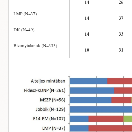
14
26
LMP (N=37)
14
37
DK (N=49)
14
33
Bizonytalanok (N=333)
10
31