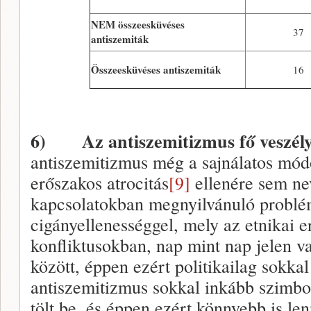
NEM összeesküvéses
37
antiszemiták
Összeesküvéses antiszemiták
16
6)
Az antiszemitizmus fő veszél
antiszemitizmus még a sajnálatos mó
erőszakos atrocitás
[9]
ellenére sem ne
kapcsolatokban megnyilvánuló problé
cigányellenességgel, mely az etnikai 
konfliktusokban, nap mint nap jelen v
között, éppen ezért politikailag sokka
antiszemitizmus sokkal inkább szimbol
tölt be, és éppen ezért könnyebb is len