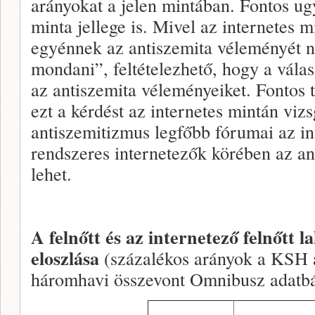
arányokat a jelen mintában. Fontos ug
minta jellege is. Mivel az internetes m
egyénnek az antiszemita véleményét n
mondani”, feltételezhető, hogy a válas
az antiszemita véleményeiket. Fontos 
ezt a kérdést az internetes mintán viz
antiszemitizmus legfőbb fórumai az int
rendszeres internetezők körében az a
lehet.
A felnőtt és az internetező felnőtt 
eloszlása
(százalékos arányok a KSH ad
háromhavi összevont Omnibusz adatbá