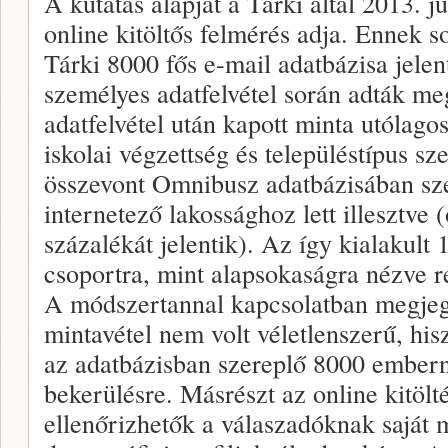
A kutatás alapját a Tárki által 2013. jú
online kitöltős felmérés adja. Ennek s
Tárki 8000 fős e-mail adatbázisa jelen
személyes adatfelvétel során adták me
adatfelvétel után kapott minta utólagos
iskolai végzettség és településtípus sz
összevont Omnibusz adatbázisában sze
internetező lakossághoz lett illesztve 
százalékát jelentik). Az így kialakult 
csoportra, mint alapsokaságra nézve r
A módszertannal kapcsolatban megjeg
mintavétel nem volt véletlenszerű, hi
az adatbázisban szereplő 8000 embern
bekerülésre. Másrészt az online kitöl
ellenőrizhetők a válaszadóknak saját 