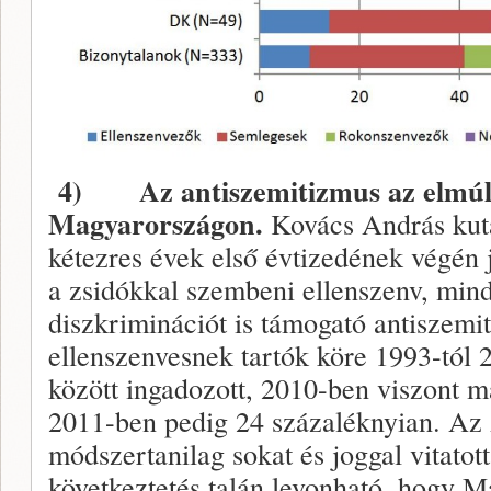
4)
Az antiszemitizmus az elmúl
Magyarországon.
Kovács András kuta
kétezres évek első évtizedének végén 
a zsidókkal szembeni ellenszenv, mind
diszkriminációt is támogató antiszemi
ellenszenvesnek tartók köre 1993-tól 
között ingadozott, 2010-ben viszont m
2011-ben pedig 24 százaléknyian. Az
módszertanilag sokat és joggal vitatot
következtetés talán levonható, hogy 