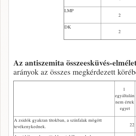
LMP
2
DK
2
Az antiszemita összeesküvés-elmélet 
arányok az összes megkérdezett köré
1
egyáltalán
nem értek
egyet
A zsidók gyakran titokban, a színfalak mögött
22
tevékenykednek.