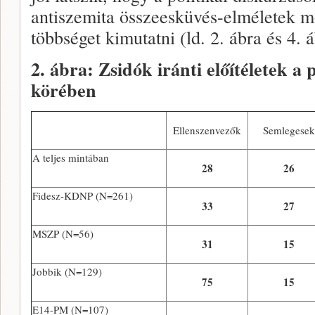
antiszemita összeesküvés-elméletek m
többséget kimutatni (ld. 2. ábra és 4. á
2. ábra: Zsidók iránti előítéletek a
körében
Ellenszenvezők
Semlegesek
A teljes mintában
28
26
Fidesz-KDNP (N=261)
33
27
MSZP (N=56)
31
15
Jobbik (N=129)
75
15
E14-PM (N=107)