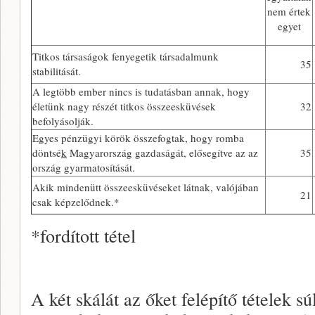
nem értek
egyet
Titkos társaságok fenyegetik társadalmunk
35
stabilitását.
A legtöbb ember nincs is tudatásban annak, hogy
életünk nagy részét titkos összeesküvések
32
befolyásolják.
Egyes pénzügyi körök összefogtak, hogy romba
döntsé
k
Magyarország gazdaságát, elősegítve az az
35
ország gyarmatosítását.
Akik mindenütt összeesküvéseket látnak, valójában
21
csak képzelődnek.*
*fordított tétel
A két skálát az őket felépítő tételek sú