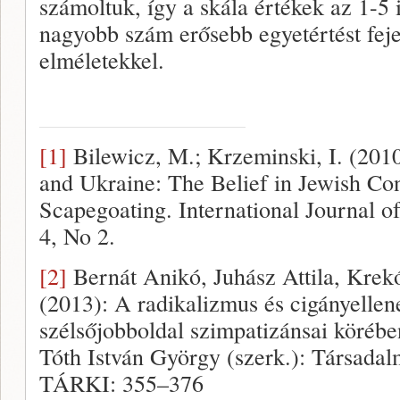
számoltuk, így a skála értékek az 1-5 
nagyobb szám erősebb egyetértést feje
elméletekkel.
[1]
Bilewicz, M.; Krzeminski, I. (201
and Ukraine: The Belief in Jewish Co
Scapegoating. International Journal o
4, No 2.
[2]
Bernát Anikó, Juhász Attila, Krek
(2013): A radikalizmus és cigányellen
szélsőjobboldal szimpatizánsai körébe
Tóth István György (szerk.): Társadal
TÁRKI: 355–376