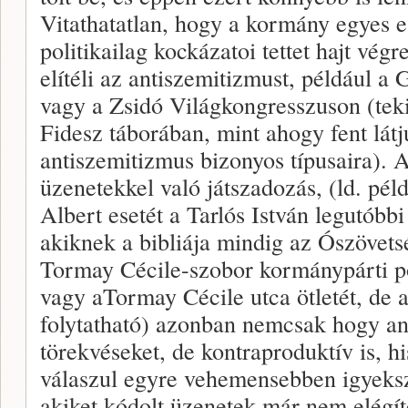
Vitathatatlan, hogy a kormány egyes e
politikailag kockázatoi tettet hajt vég
elítéli az antiszemitizmust, például 
vagy a Zsidó Világkongresszuson (tekin
Fidesz táborában, mint ahogy fent lát
antiszemitizmus bizonyos típusaira). A
üzenetekkel való játszadozás, (ld. pél
Albert esetét a Tarlós István legutób
akiknek a bibliája mindig az Ószövetsé
Tormay Cécile-szobor kormánypárti pol
vagy aTormay Cécile utca ötletét, de a
folytatható) azonban nemcsak hogy an
törekvéseket, de kontraproduktív is, h
válaszul egyre vehemensebben igyeksz
akiket kódolt üzenetek már nem elégít