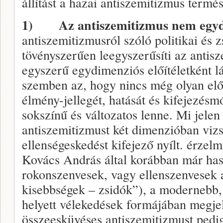
állítást a hazai antiszemitizmus termés
1)
Az antiszemitizmus nem egyd
antiszemitizmusról szóló politikai és 
tövényszerűen leegyszerűsíti az antisz
egyszerű egydimenziós előítéletként lá
szemben az, hogy nincs még olyan előí
élmény-jellegét, hatását és kifejezésmó
sokszínű és változatos lenne. Mi jele
antiszemitizmust két dimenzióban vizs
ellenségeskedést kifejező nyílt. érzelm
Kovács András által korábban már has
rokonszenvesek, vagy ellenszenvesek a
kisebbségek – zsidók”), a modernebb, a
helyett vélekedések formájában megjel
összeesküvéses antiszemitizmust pedig 