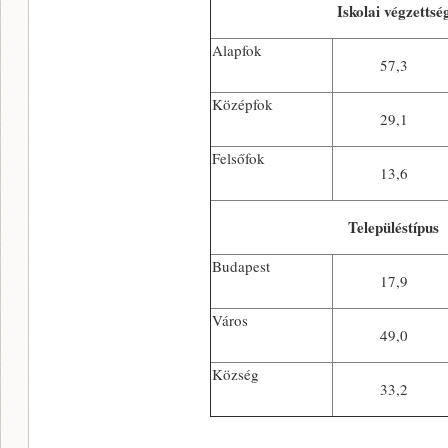
Iskolai végzettsé
Alapfok
57,3
Középfok
29,1
Felsőfok
13,6
Településtípus
Budapest
17,9
Város
49,0
Község
33,2