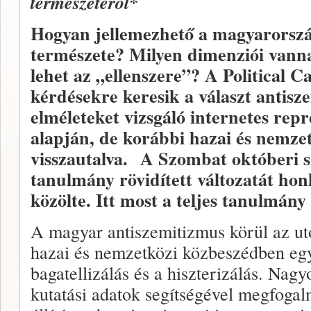
természetéről*
Hogyan jellemezhető a magyarorszá
természete? Milyen dimenziói vannak
lehet az „ellenszere”? A Political C
kérdésekre keresik a választ antisz
elméleteket vizsgáló internetes rep
alapján, de korábbi hazai és nemzet
visszautalva. A Szombat októberi 
tanulmány rövidített változatát ho
közölte. Itt most a teljes tanulmány
A magyar antiszemitizmus körül az u
hazai és nemzetközi közbeszédben egy
bagatellizálás és a hiszterizálás. Nagy
kutatási adatok segítségével megfoga