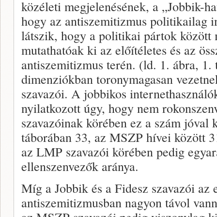
közéleti megjelenésének, a „Jobbik-h
hogy az antiszemitizmus politikailag in
látszik, hogy a politikai pártok között
mutathatóak ki az előítéletes és az ös
antiszemitizmus terén. (ld. 1. ábra, 1.
dimenziókban toronymagasan vezetnek 
szavazói. A jobbikos internethasznál
nyilatkozott úgy, hogy nem rokonszenv
szavazóinak körében ez a szám jóval
táborában 33, az MSZP hívei között 
az LMP szavazói körében pedig egyar
ellenszenvezők aránya.
Míg a Jobbik és a Fidesz szavazói az e
antiszemitizmusban nagyon távol vann
az MSZP szavazói pedig viszonylag kö