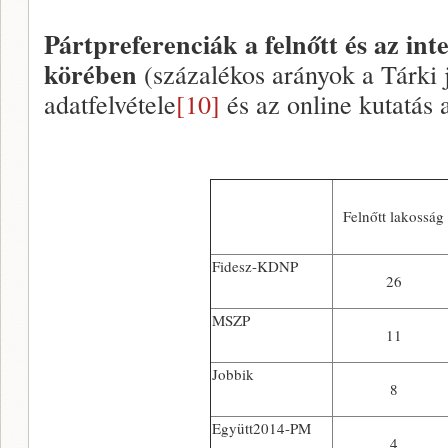
Pártpreferenciák a felnőtt és az int
körében
(százalékos arányok a Tárki 
adatfelvétele
[10]
és az online kutatás 
Felnőtt lakosság
Fidesz-KDNP
26
MSZP
11
Jobbik
8
Együtt2014-PM
4