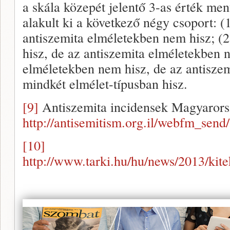
a skála közepét jelentő 3-as érték men
alakult ki a következő négy csoport: (
antiszemita elméletekben nem hisz; (2
hisz, de az antiszemita elméletekben n
elméletekben nem hisz, de az antiszem
mindkét elmélet-típusban hisz.
[9]
Antiszemita incidensek Magyarors
http://antisemitism.org.il/webfm_send
[10]
http://www.tarki.hu/hu/news/2013/kit