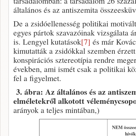
társadalomban: a társadalom 26 százal
általános és az antiszemita összeesküv
De a zsidóellenesség politikai motivál
egyes pártok szavazóinak vizsgálata 
is. Lengyel kutatások
[7]
és már Kovács
kimutatták a zsidókkal szemben érzett
konspirációs sztereotípia rendre meger
években, ami ismét csak a politikai kö
fel a figyelmet.
3. ábra: Az általános és az antisze
elméletekről alkotott véleménycsop
arányok a teljes mintában,)
NEM összee
hívők