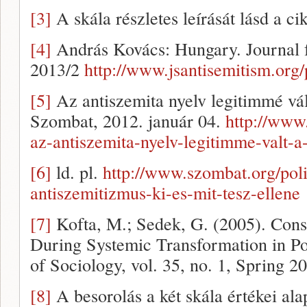
[3]
A skála részletes leírását lásd a ci
[4]
András Kovács: Hungary. Journal f
2013/2
http://www.jsantisemitism.org/
[5]
Az antiszemita nyelv legitimmé vá
Szombat, 2012. január 04.
http://www
az-antiszemita-nyelv-legitimme-valt-
[6]
ld. pl.
http://www.szombat.org/poli
antiszemitizmus-ki-es-mit-tesz-ellene
[7]
Kofta, M.; Sedek, G. (2005). Cons
During Systemic Transformation in Pol
of Sociology, vol. 35, no. 1, Spring 2
[8]
A besorolás a két skála értékei ala