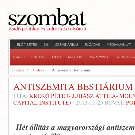
ELŐFIZETÉS
1%
SZEMINÁRIUM
ELŐADÁS
MÉDIAAJÁNLAT
CÍMLAP
POLITIKA
HÍREK
KULTÚRA
HAGYOMÁNY
TÖRTÉNELE
Címlap
Politika
Antiszemita Bestiárium
ANTISZEMITA BESTIÁRIUM
ÍRTA:
KREKÓ PÉTER- JUHÁSZ ATTILA- MOLN
CAPITAL INSTITUTE)
-
2013-11-25
ROVAT:
PO
Hét állítás a magyarországi antiszemi