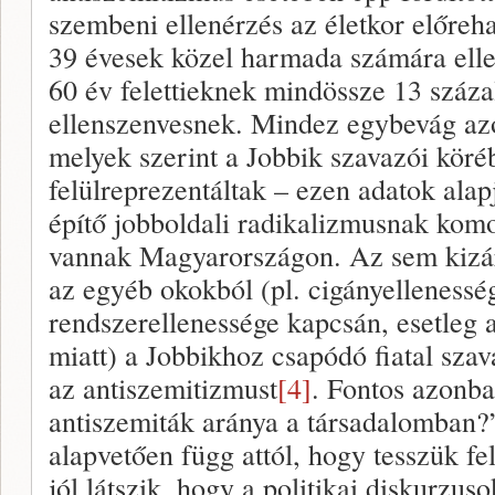
szembeni ellenérzés az életkor előreh
39 évesek közel harmada számára elle
60 év felettieknek mindössze 13 százal
ellenszenvesnek. Mindez egybevág az
melyek szerint a Jobbik szavazói köréb
felülreprezentáltak – ezen adatok ala
építő jobboldali radikalizmusnak komol
vannak Magyarországon. Az sem kizár
az egyéb okokból (pl. cigányelleness
rendszerellenessége kapcsán, esetleg 
miatt) a Jobbikhoz csapódó fiatal szav
az antiszemitizmust
[4]
. Fontos azonb
antiszemiták aránya a társadalomban?”
alapvetően függ attól, hogy tesszük fe
jól látszik, hogy a politikai diskurzu