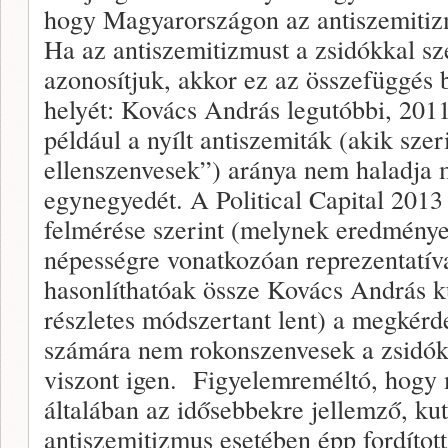
hogy Magyarországon az antiszemitizm
Ha az antiszemitizmust a zsidókkal sz
azonosítjuk, akkor ez az összefüggés
helyét: Kovács András legutóbbi, 2011
például a nyílt antiszemiták (akik szer
ellenszenvesek”) aránya nem haladja 
egynegyedét. A Political Capital 2013 
felmérése szerint (melynek eredménye
népességre vonatkozóan reprezentatív
hasonlíthatóak össze Kovács András ku
részletes módszertant lent) a megkérd
számára nem rokonszenvesek a zsidók
viszont igen. Figyelemreméltó, hogy m
általában az idősebbekre jellemző, kut
antiszemitizmus esetében épp fordított