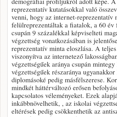
demográfiai profiljukról adott képe. A 
reprezentatív kutatásokkal való összev
venni, hogy az internet-reprezentatív 
felülreprezentáltak a fiatalok, a 60 év 
csupán 9 százalékkal képviselteti mag
végzettség vonatkozásában is jelentősen
reprezentatív minta eloszlása. A teljes
viszonyítva az internetező lakosságban
végzettségűek aránya csupán mintegy 
végzettségűek részaránya ugyanakkor k
diplomásoké pedig másfélszerese. Kor
mindkét háttérváltozó erősen befolyás
kapcsolatos véleményeket. Ezek alapjá
inkábbnövelhetik, , az iskolai végzetts
eltérések pedig csökkenthetik az anti