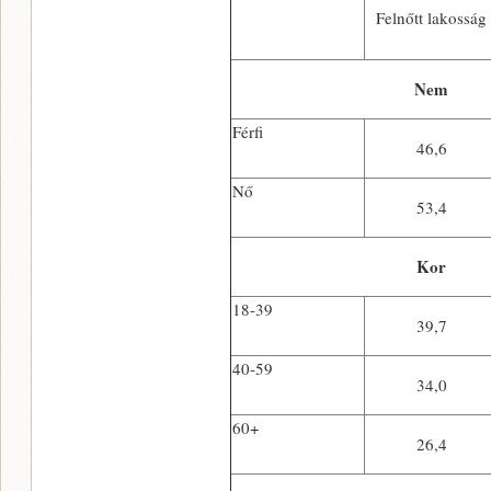
Felnőtt lakosság
Nem
Férfi
46,6
Nő
53,4
Kor
18-39
39,7
40-59
34,0
60+
26,4