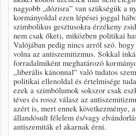
nagyobb „dózisra” van szükségük a nyí
kormányoldal ezen lépései joggal hábor
szimbolikus gesztusokra érzékeny zsid
nem csak őket), miközben politikai ha
Valójában pedig nincs arról szó. hogy 
volna az antiszemitizmus. Sokkal inká
forradalmiként meghatározó kormányo
„liberális kánonnal” való tudatos sze
politikai ellenoldal és értelmisége tud
ezek a szimbólumok sokszor csak eszk
téves és rossz válasz az antiszemitiz
azért is, mert ennek következménye, 
állandósult félelem és/vagy elvándorlá
antiszemiták el akarnak érni.