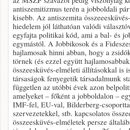
antiszemitizmus terén a jobboldali pár
kisebb. Az antiszemita összeeesküvés
hiedelem jól láthatóan valódi választó
egyfajta politikai kód, ami a bal- és jo
egymástól. A Jobbikosok és a Fidesze
hajlamosak hinni abban, hogy a zsidók
törnek (és ezzel együtt hajlamosabbak 
összeesküvés-elméleti állításokkal is i
társaságok fenyegetik társadalmunk sta
független az utóbbi évek azon belpoliti
amelyeket – főként a jobboldalon – eg
IMF-fel, EU-val, Bilderberg-csoporttal
szervezetekkel, stb. kapcsolatos össz
összeesküvés-elméletek persze általáb