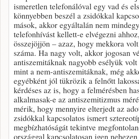
ismeretlen telefonálóval egy vad és el
könnyebben beszél a zsidókkal kapcsol
mások, akkor egyáltalán nem mindegy
telefonhívást kellett-e elvégezni ahhoz
összejöjjön – azaz, hogy mekkora vol
száma. Ha nagy volt, akkor jogosan v
antiszemitáknak nagyobb esélyük volt 
mint a nem-antiszemitáknak, még akkor
egyébként jól tükrözik a felnőtt lakos
kérdéses az is, hogy a felmérésben has
alkalmasak-e az antiszemitizmus méré
mérik, hogy mennyire elterjedt az ado
zsidókkal kapcsolatos ismert sztereo
megbízhatóságát tekintve megfontolan
országgal kapcsolatosan igen nehezen