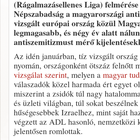
(Rágalmazásellenes Liga) felmérés
Népszabadság a magyarországi antis
vizsgált európai ország közül Magy
legmagasabb, és négy év alatt nálun
antiszemitizmust mérő kijelentések
Az idén januárban, tíz vizsgált ország
nyomán, országonként ötszáz felnőtt
vizsgálat szerint
, melyen a
magyar tud
válaszadók közel harmada ért egyet ol
miszerint a zsidók túl nagy hatalomm
és üzleti világban, túl sokat beszélnek 
hűségesebbek Izraelhez, mint saját ha
végzett az ADL hasonló, nemzetközi ku
jelentősen romlottak.