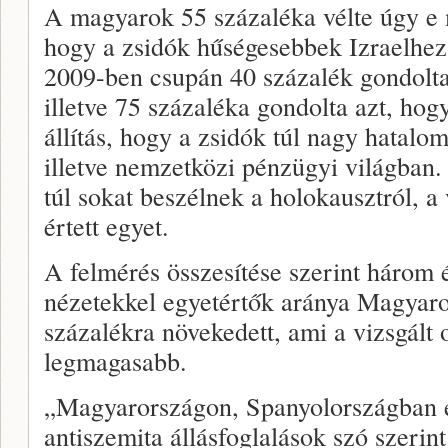
A magyarok 55 százaléka vélte úgy e 
hogy a zsidók hűségesebbek Izraelhez,
2009-ben csupán 40 százalék gondolta
illetve 75 százaléka gondolta azt, hog
állítás, hogy a zsidók túl nagy hatalo
illetve nemzetközi pénzügyi világban.
túl sokat beszélnek a holokausztról, a
értett egyet.
A felmérés összesítése szerint három é
nézetekkel egyetértők aránya Magyaro
százalékra növekedett, ami a vizsgált
legmagasabb.
„Magyarországon, Spanyolországban 
antiszemita állásfoglalások szó szerint 