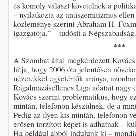
és komoly választ követelnek a politikai
– nyilatkozta az antiszemitizmus ellen
közleménye szerint Abraham H. Foxm
igazgatója.” – tudósít a Népszabadság
***
A Szombat által megkérdezett Kovács 
látja, hogy 2006 óta jelentősen növeke
nézetekkel egyetértők aránya, azonba
Rágalmazásellenes Liga adatait nagy ó
Kovács szerint problematikus, hogy e
mintán, telefonon készülnek, de a mi
Pedig az ilyen kis mintán, telefonon vé
erősen torzított képet is adhatnak – 
Ha például abból indulunk ki – mondj