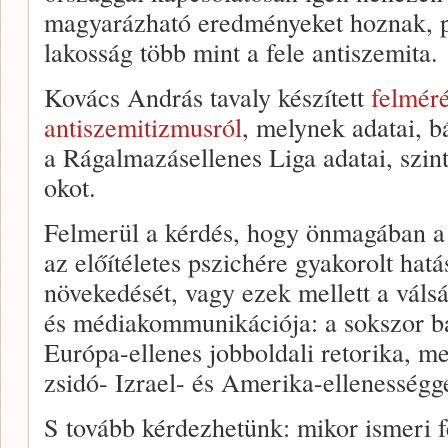
magyarázható eredményeket hoznak, pl
lakosság több mint a fele antiszemita.
Kovács András tavaly készített
felmér
antiszemitizmusról
, melynek adatai, b
a Rágalmazásellenes Liga adatai, szi
okot.
Felmerül a kérdés, hogy önmagában a 
az előítéletes pszichére gyakorolt hat
növekedését, vagy ezek mellett a váls
és médiakommunikációja: a sokszor ba
Európa-ellenes jobboldali retorika, m
zsidó- Izrael- és Amerika-ellenességge
S tovább kérdezhetünk: mikor ismeri f