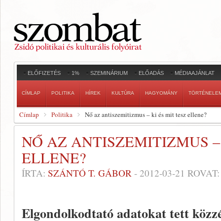
ELŐFIZETÉS
1%
SZEMINÁRIUM
ELŐADÁS
MÉDIAAJÁNLAT
CÍMLAP
POLITIKA
HÍREK
KULTÚRA
HAGYOMÁNY
TÖRTÉNELE
Címlap
Politika
Nő az antiszemitizmus – ki és mit tesz ellene?
NŐ AZ ANTISZEMITIZMUS – 
ELLENE?
ÍRTA:
SZÁNTÓ T. GÁBOR
-
2012-03-21
ROVAT
Elgondolkodtató adatokat tett köz