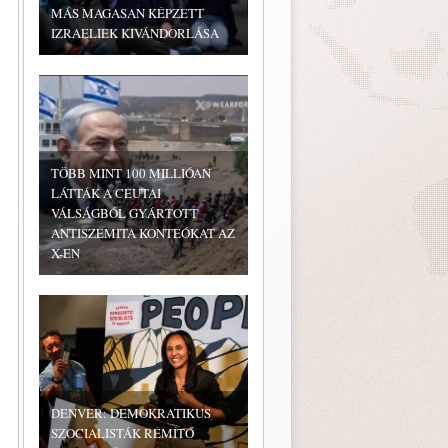
MÁS MAGASAN KÉPZETT
IZRAELIEK KIVÁNDORLÁSA
TÖBB MINT 100 MILLIÓAN
LÁTTÁK A CEUTAI
VÁLSÁGBÓL GYÁRTOTT
ANTISZEMITA KONTEÓKAT AZ
X-EN
DENVER: DEMOKRATIKUS
SZOCIALISTÁK RÉMÍTŐ