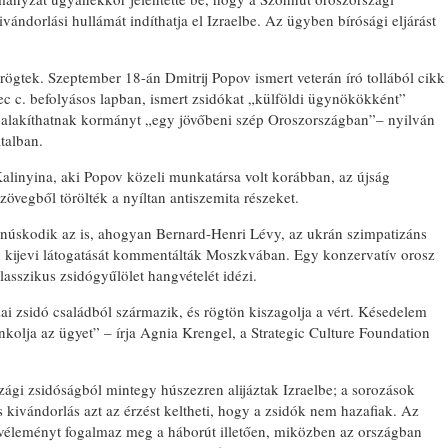
ndorlási hullámát indíthatja el Izraelbe. Az ügyben bírósági eljárást
ögtek. Szeptember 18-án Dmitrij Popov ismert veterán író tollából cikk
 c. befolyásos lapban, ismert zsidókat „külföldi ügynökökként”
A ZSIDÓ KULTÚR
k alakíthatnak kormányt „egy jövőbeni szép Oroszországban”– nyilván
NAPJA KOMÁROM
talban.
Kalinyina, aki Popov közeli munkatársa volt korábban, az újság
szövegből törölték a nyíltan antiszemita részeket.
 tanúskodik az is, ahogyan Bernard-Henri Lévy, az ukrán szimpatizáns
író kijevi látogatását kommentálták Moszkvában. Egy konzervatív orosz
asszikus zsidógyűlölet hangvételét idézi.
iai zsidó családból származik, és rögtön kiszagolja a vért. Késedelem
kolja az ügyet” – írja Agnia Krengel, a Strategic Culture Foundation
zági zsidóságból mintegy húszezren alijáztak Izraelbe; a sorozások
s kivándorlás azt az érzést keltheti, hogy a zsidók nem hazafiak. Az
 véleményt fogalmaz meg a háborút illetően, miközben az országban