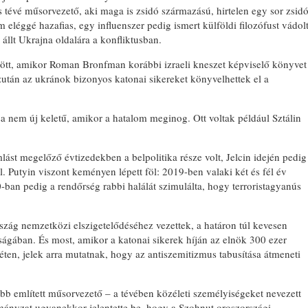
évé műsorvezető, aki maga is zsidó származású, hirtelen egy sor zsid
 eléggé hazafias, egy influenszer pedig ismert külföldi filozófust vádol
llt Ukrajna oldalára a konfliktusban.
ött, amikor Roman Bronfman korábbi izraeli kneszet képviselő könyvet
Azután az ukránok bizonyos katonai sikereket könyvelhettek el a
sa nem új keletű, amikor a hatalom meginog. Ott voltak például Sztálin
ást megelőző évtizedekben a belpolitika része volt, Jelcin idején pedig
. Putyin viszont keményen lépett föl: 2019-ben valaki két és fél év
020-ban pedig a rendőrség rabbi halálát szimulálta, hogy terroristagyanús
zág nemzetközi elszigetelődéséhez vezettek, a határon túl kevesen
ságában. És most, amikor a katonai sikerek híján az elnök 300 ezer
héten, jelek arra mutatnak, hogy az antiszemitizmus tabusítása átmeneti
bb említett műsorvezető – a tévében közéleti személyiségeket nevezett
mányzat ugyanekkor jelentette be, hogy a Szohnut oroszországi