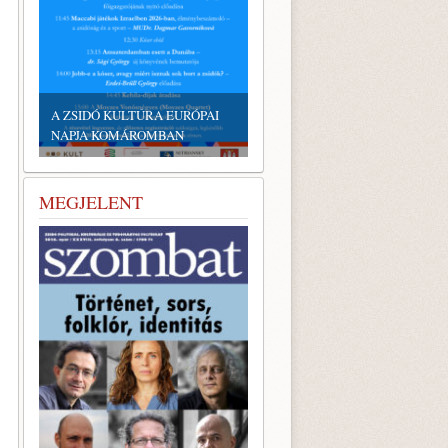
EMLÉKTÁBLÁT ÁLLÍTOTTAK
A KÖRÖSTARCSÁRÓL
A EURÓPAI
ELHURCOLT ZSIDÓSÁG
BAN
TISZTELETÉRE
MEGJELENT