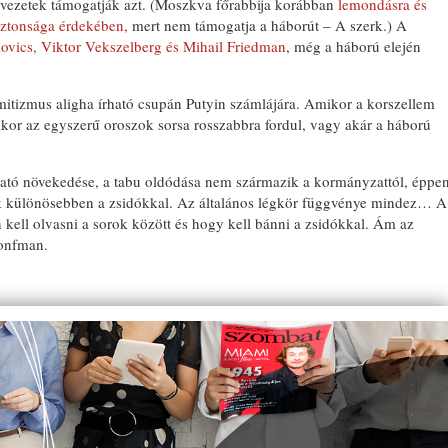
vezetek támogatják azt. (Moszkva főrabbija korábban
lemondásra és
iztonsága érdekében,
mert nem támogatja a háborút – A szerk.) A
ics, Viktor Vekszelberg és Mihail Friedman
, még a háború elején
itizmus aligha írható csupán Putyin számlájára. Amikor a korszellem
mikor az egyszerű oroszok sorsa rosszabbra fordul, vagy akár a háború
ható növekedése, a tabu oldódása nem származik a kormányzattól, éppe
k különösebben a zsidókkal. Az általános légkör függvénye mindez… A
 kell olvasni a sorok között és hogy kell bánni a zsidókkal. Ám az
ronfman.