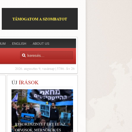
TÁMOGATOM A SZOMBATOT
IUM
ENGLISH
ABOUT US
2026. augusztus 9, vasárnap | 5786. Áv 26
ÚJ
ÍRÁSOK
REKORDSZINTET ÉRT EL AZ
ORVOSOK, MÉRNÖKÖK ÉS