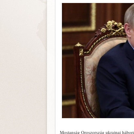
Mostanság Oroszország ukrajnai háborúj