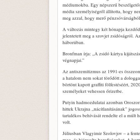
médiumokba. Egy népszerű beszélgetős t
média személyiségről állította, hogy nem
meg azzal, hogy merő pénzsóvárságból á
A változás mintegy két hónapja kezdőd
jelentetett meg a szovjet zsidóságról. 
háborúban.
Bronfman írja: „A zsidó kártya kijátszá
végnapjai.”
Az antiszemitizmus az 1991-es összeoml
a hatalom nem sokat törődött a dologgal
börtönt kapott graffiti fölfestéséért, 2
személyeket vehessen őrizetbe.
Putyin hadmozdulatai azonban Oroszors
hittek Ukrajna „nácítlanításának” jogos
tartalékos behívását rendelte el a múlt 
volt.
Júliusban Vlagyimir Szolovjov – a fente
meg, és hiányolta hazafiságukat. A kor