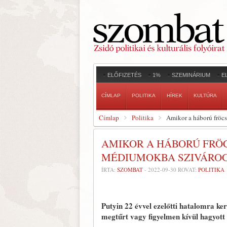
ELŐFIZETÉS
1%
SZEMINÁRIUM
E
CÍMLAP
POLITIKA
HÍREK
KULTÚRA
Címlap
Politika
Amikor a háború fröc
AMIKOR A HÁBORÚ FRÖC
MÉDIUMOKBA SZIVÁRO
ÍRTA:
SZOMBAT
-
2022-09-30
ROVAT:
POLITIKA
Putyin 22 évvel ezelőtti hatalomra kerü
megtűrt vagy figyelmen kívül hagyott