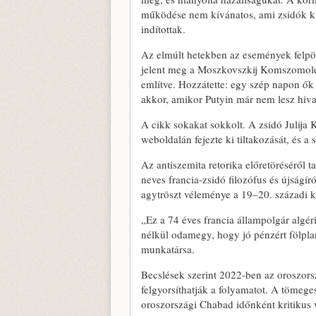
működése nem kívánatos, ami zsidók kivá
indítottak.
Az elmúlt hetekben az események felpör
jelent meg a Moszkovszkij Komszomolec
említve. Hozzátette: egy szép napon ő
akkor, amikor Putyin már nem lesz hiva
A cikk sokakat sokkolt. A zsidó Julija 
weboldalán fejezte ki tiltakozását, és a 
Az antiszemita retorika előretöréséről
neves francia-zsidó filozófus és újság
agytröszt véleménye a 19–20. századi kl
„Ez a 74 éves francia állampolgár algér
nélkül odamegy, hogy jó pénzért fölplan
munkatársa.
Becslések szerint 2022-ben az oroszors
felgyorsíthatják a folyamatot. A tömege
oroszországi Chabad időnként kritikus