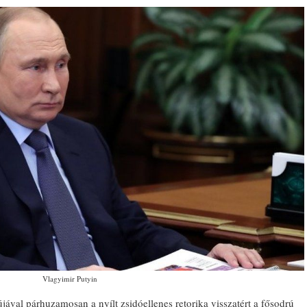
Vlagyimir Putyin
ával párhuzamosan a nyílt zsidóellenes retorika visszatért a fősodrú