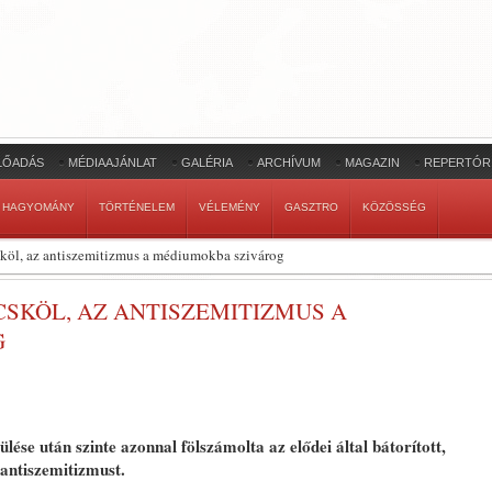
LŐADÁS
MÉDIAAJÁNLAT
GALÉRIA
ARCHÍVUM
MAGAZIN
REPERTÓR
HAGYOMÁNY
TÖRTÉNELEM
VÉLEMÉNY
GASZTRO
KÖZÖSSÉG
sköl, az antiszemitizmus a médiumokba szivárog
SKÖL, AZ ANTISZEMITIZMUS A
G
lése után szinte azonnal fölszámolta az elődei által bátorított,
 antiszemitizmust.