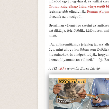
működő egyéb egyházak és vallási szer
Oroszország elhagyására kényszerült b
legismertebb oligarchák:
Roman Abramov
távoztak az országból.
Bronfman véleménye szerint az antiszem
azt diktálja, felerősödik, különösen, a
miatt.
„Az antiszemitizmus jelenleg tapasztal
úgy, mint ahogy korábban sem törődte
hivatalnokok és a népek tudják, hogyan
üzenet folyamatosan változik” – írja B
A JTA
cikke
nyomán Bassa László