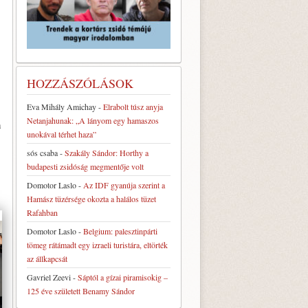
HOZZÁSZÓLÁSOK
Eva Mihály Amichay
-
Elrabolt túsz anyja
Netanjahunak: „A lányom egy hamaszos
n
unokával térhet haza”
sós csaba
-
Szakály Sándor: Horthy a
budapesti zsidóság megmentője volt
Domotor Laslo
-
Az IDF gyanúja szerint a
Hamász tüzérsége okozta a halálos tüzet
Rafahban
Domotor Laslo
-
Belgium: palesztinpárti
tömeg rátámadt egy izraeli turistára, eltörték
az állkapcsát
Gavriel Zeevi
-
Sáptól a gízai piramisokig –
125 éve született Benamy Sándor