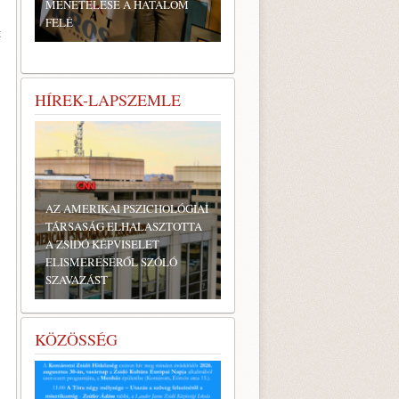
MENETELÉSE A HATALOM
ó
FELÉ
t
HÍREK-LAPSZEMLE
AZ AMERIKAI PSZICHOLÓGIAI
TÁRSASÁG ELHALASZTOTTA
A ZSIDÓ KÉPVISELET
ELISMERÉSÉRŐL SZÓLÓ
SZAVAZÁST
KÖZÖSSÉG