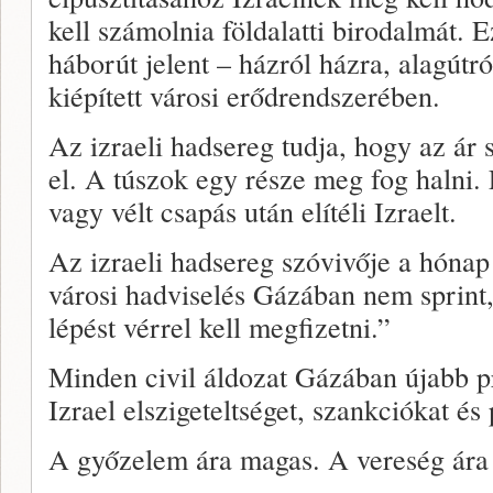
kell számolnia földalatti birodalmát. 
háborút jelent – házról házra, alagútró
kiépített városi erődrendszerében.
Az izraeli hadsereg tudja, hogy az ár 
el. A túszok egy része meg fog halni.
vagy vélt csapás után elítéli Izraelt.
Az izraeli hadsereg szóvivője a hónap 
városi hadviselés Gázában nem sprin
lépést vérrel kell megfizetni.”
Minden civil áldozat Gázában újabb p
Izrael elszigeteltséget, szankciókat és 
A győzelem ára magas. A vereség ár