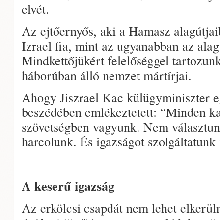
elvét.
Az ejtőernyős, aki a Hamasz alagútjai
Izrael fia, mint az ugyanabban az ala
Mindkettőjükért felelőséggel tartozun
háborúban álló nemzet mártírjai.
Ahogy Jiszrael Kac külügyminiszter e
beszédében emlékeztetett: “Minden ka
szövetségben vagyunk. Nem választun
harcolunk. És igazságot szolgáltatunk
A keserű igazság
Az erkölcsi csapdát nem lehet elkerül