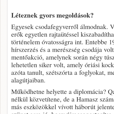
Léteznek gyors megoldások?
Egyesek csodafegyverről álmodnak. Va
erők egyetlen rajtaütéssel kiszabadíth
történelem óvatosságra int. Entebbe 1
hírszerzés és a merészség csodája volt
mentőakció, amelynek során négy túsz
lehetetlen siker volt, amely óriási koc
azóta tanult, szétszórta a foglyokat, m
alagútjaiban.
Működhetne helyette a diplomácia? Q
nélkül közvetítene, de a Hamasz szám
más eszközökkel vívott háborút jelent