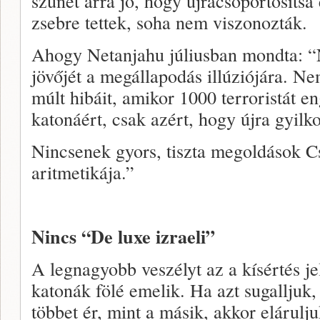
szünet arra jó, hogy újracsoportosíts
zsebre tettek, soha nem viszonozták.
Ahogy Netanjahu júliusban mondta: “N
jövőjét a megállapodás illúziójára. N
múlt hibáit, amikor 1000 terroristát 
katonáért, csak azért, hogy újra gyilk
Nincsenek gyors, tiszta megoldások C
aritmetikája.”
Nincs “De luxe izraeli”
A legnagyobb veszélyt az a kísértés je
katonák fölé emelik. Ha azt sugalljuk, 
többet ér, mint a másik, akkor elárulj