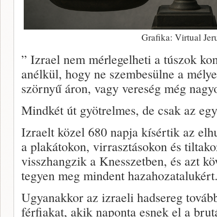
Grafika: Virtual Je
” Izrael nem mérlegelheti a túszok ko
anélkül, hogy ne szembesülne a mélye
szörnyű áron, vagy vereség még nagy
Mindkét út gyötrelmes, de csak az egy
Izraelt közel 680 napja kísértik az elh
a plakátokon, virrasztásokon és tiltak
visszhangzik a Knesszetben, és azt kö
tegyen meg mindent hazahozatalukért
Ugyanakkor az izraeli hadsereg továbbr
férfiakat, akik naponta esnek el a brut