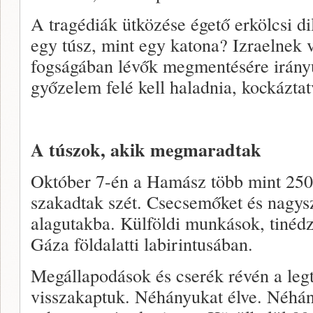
A tragédiák ütközése égető erkölcsi di
egy túsz, mint egy katona? Izraelnek 
fogságában lévők megmentésére irány
győzelem felé kell haladnia, kockáztat
A túszok, akik megmaradtak
Október 7-én a Hamász több mint 250 
szakadtak szét. Csecsemőket és nagys
alagutakba. Külföldi munkások, tinédz
Gáza földalatti labirintusában.
Megállapodások és cserék révén a leg
visszakaptuk. Néhányukat élve. Néhá