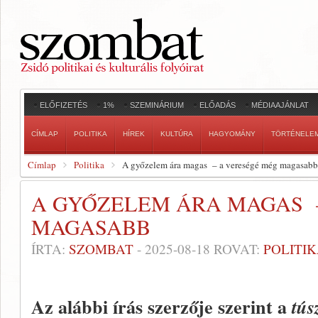
ELŐFIZETÉS
1%
SZEMINÁRIUM
ELŐADÁS
MÉDIAAJÁNLAT
CÍMLAP
POLITIKA
HÍREK
KULTÚRA
HAGYOMÁNY
TÖRTÉNELE
Címlap
Politika
A győzelem ára magas – a vereségé még magasabb
A GYŐZELEM ÁRA MAGAS 
MAGASABB
ÍRTA:
SZOMBAT
-
2025-08-18
ROVAT:
POLITI
Az alábbi írás szerzője szerint a
tús