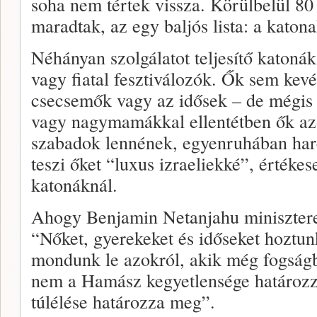
soha nem tértek vissza. Körülbelül 80
maradtak, az egy baljós lista: a katona
Néhányan szolgálatot teljesítő katonák
vagy fiatal fesztiválozók. Ők sem kevé
csecsemők vagy az idősek – de mégis
vagy nagymamákkal ellentétben ők azo
szabadok lennének, egyenruhában ha
teszi őket “luxus izraeliekké”, értékes
katonáknál.
Ahogy Benjamin Netanjahu minisztere
“Nőket, gyerekeket és időseket hoztu
mondunk le azokról, akik még fogság
nem a Hamász kegyetlensége határozz
túlélése határozza meg”.