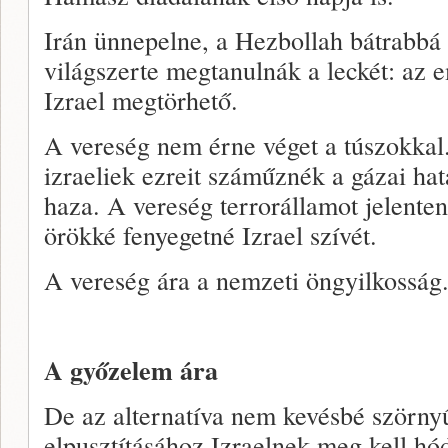
Irán ünnepelne, a Hezbollah bátrabbá 
világszerte megtanulnák a leckét: az 
Izrael megtörhető.
A vereség nem érne véget a túszokkal.
izraeliek ezreit száműznék a gázai hat
haza. A vereség terrorállamot jelenten
örökké fenyegetné Izrael szívét.
A vereség ára a nemzeti öngyilkosság
A győzelem ára
De az alternatíva nem kevésbé szörn
elpusztításához Izraelnek meg kell hód