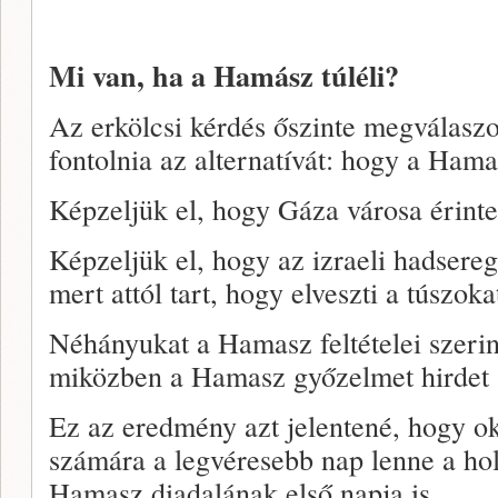
Mi van, ha a Hamász túléli?
Az erkölcsi kérdés őszinte megválasz
fontolnia az alternatívát: hogy a Hamas
Képzeljük el, hogy Gáza városa érinte
Képzeljük el, hogy az izraeli hadsereg
mert attól tart, hogy elveszti a túszoka
Néhányukat a Hamasz feltételei szeri
miközben a Hamasz győzelmet hirdet 
Ez az eredmény azt jelentené, hogy o
számára a legvéresebb nap lenne a ho
Hamasz diadalának első napja is.