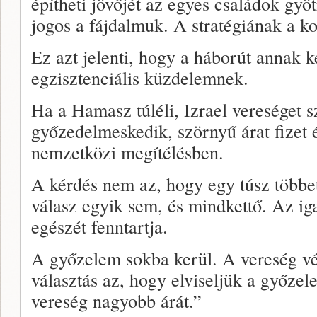
építheti jövőjét az egyes családok gyö
jogos a fájdalmuk. A stratégiának a kol
Ez azt jelenti, hogy a háborút annak ke
egzisztenciális küzdelemnek.
Ha a Hamasz túléli, Izrael vereséget 
győzedelmeskedik, szörnyű árat fizet 
nemzetközi megítélésben.
A kérdés nem az, hogy egy túsz többet
válasz egyik sem, és mindkettő. Az ig
egészét fenntartja.
A győzelem sokba kerül. A vereség vé
választás az, hogy elviseljük a győzele
vereség nagyobb árát.”