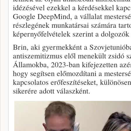
idézésével ezekkel a kérdésekkel kapc
Google DeepMind, a vállalat mesterség
részlegének munkatársai számára tarto
képernyőfelvételek szerint a dolgozók 
Brin, aki gyermekként a Szovjetuniób
antiszemitizmus elől menekült zsidó s
Államokba, 2023-ban kifejezetten azér
hogy segítsen előmozdítani a mesterség
kapcsolatos erőfeszítéseket, különö
sikerére adott válaszként.