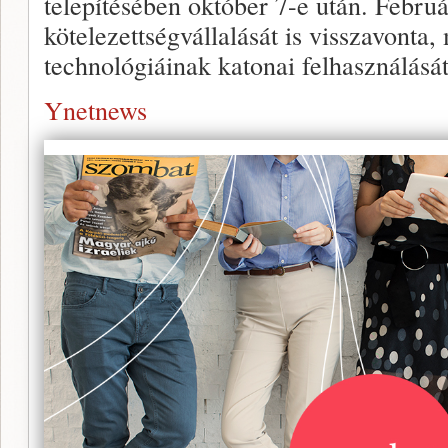
telepítésében október 7-e után. Febru
kötelezettségvállalását is visszavonta,
technológiáinak katonai felhasználását
Ynetnews