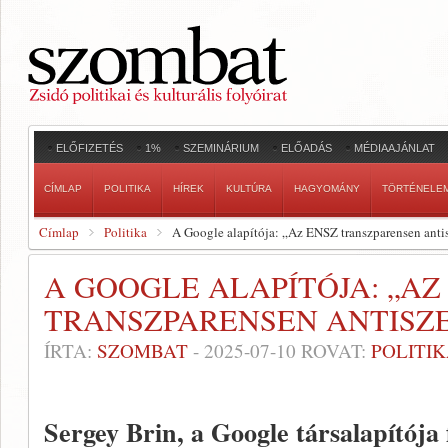
ELŐFIZETÉS
1%
SZEMINÁRIUM
ELŐADÁS
MÉDIAAJÁNLAT
CÍMLAP
POLITIKA
HÍREK
KULTÚRA
HAGYOMÁNY
TÖRTÉNELE
Címlap
Politika
A Google alapítója: „Az ENSZ transzparensen anti
A GOOGLE ALAPÍTÓJA: „AZ
TRANSZPARENSEN ANTISZE
ÍRTA:
SZOMBAT
-
2025-07-10
ROVAT:
POLITI
Sergey Brin, a Google társalapítója