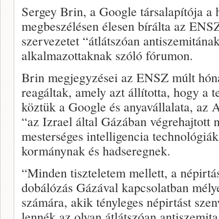
Sergey Brin, a Google társalapítója a
megbeszélésen élesen bírálta az ENSZ-
szervezetet “átlátszóan antiszemitána
alkalmazottaknak szóló fórumon.
Brin megjegyzései az ENSZ múlt hóna
reagáltak, amely azt állította, hogy a 
köztük a Google és anyavállalata, az 
“az Izrael által Gázában végrehajtott n
mesterséges intelligencia technológiáka
kormánynak és hadseregnek.
“Minden tiszteletem mellett, a népirtás
dobálózás Gázával kapcsolatban mélye
számára, akik tényleges népirtást szen
lennék az olyan átlátszóan antiszemit