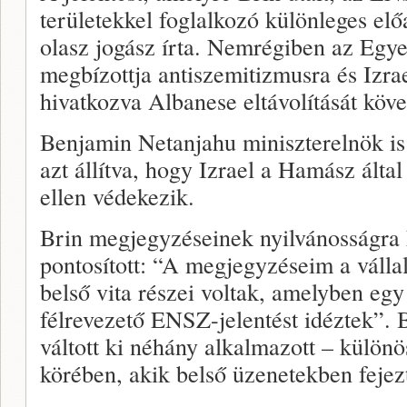
területekkel foglalkozó különleges el
olasz jogász írta. Nemrégiben az Eg
megbízottja antiszemitizmusra és Izra
hivatkozva Albanese eltávolítását köve
Benjamin Netanjahu miniszterelnök is 
azt állítva, hogy Izrael a Hamász által 
ellen védekezik.
Brin megjegyzéseinek nyilvánosságra 
pontosított: “A megjegyzéseim a vállal
belső vita részei voltak, amelyben egy
félrevezető ENSZ-jelentést idéztek”. 
váltott ki néhány alkalmazott – különö
körében, akik belső üzenetekben fejez