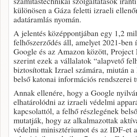
számítástechnikai szolgáltatások iránt
különösen a Gáza feletti izraeli ellenőr
adatáramlás nyomán.
A jelentés középpontjában egy 1,2 mil
felhőszerződés áll, amelyet 2021-ben ír
Google és az Amazon között, Project 
szerint ezek a vállalatok “alapvető fel
biztosítottak Izrael számára, miután 
belső katonai információs rendszerei t
Annak ellenére, hogy a Google nyilvá
elhatárolódni az izraeli védelmi appar
kapcsolattól, a felhő részlegének bels
mutatják, hogy az alkalmazottak aktíva
védelmi minisztériumot és az IDF-et 