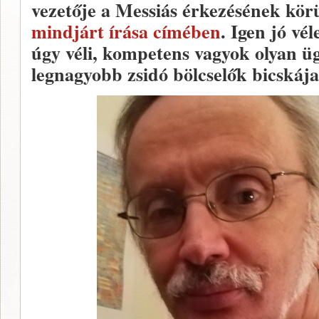
vezetője a Messiás érkezésének kör
mindjárt írása címében
. Igen jó vé
úgy véli, kompetens vagyok olyan ü
legnagyobb zsidó bölcselők bicskája 