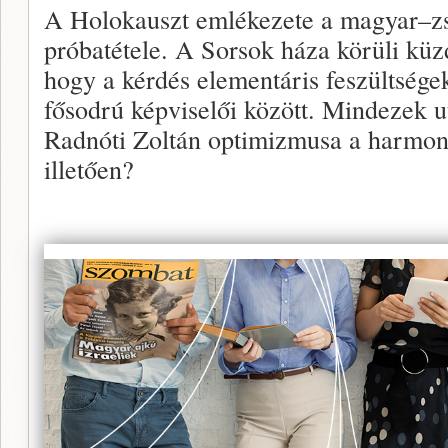
A Holokauszt emlékezete a magyar–zs
próbatétele. A Sorsok háza körüli küz
hogy a kérdés elementáris feszültségek
fősodrú képviselői között. Mindezek u
Radnóti Zoltán optimizmusa a harmoni
illetően?