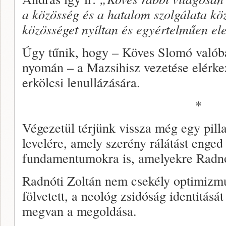
a közösség és a hatalom szolgálata kö
közösséget nyíltan és egyértelműen el
Úgy tűnik, hogy – Köves Slomó valób
nyomán – a Mazsihisz vezetése elérkez
erkölcsi lenullázására.
*
Végezetül térjünk vissza még egy pill
levelére, amely szerény rálátást enged
fundamentumokra is, amelyekre Radnó
Radnóti Zoltán nem csekély optimizmu
fölvetett, a neológ zsidóság identitásá
megvan a megoldása.