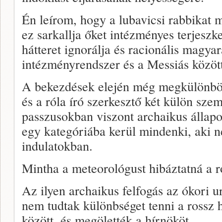
Én leírom, hogy a lubavicsi rabbikat me
ez sarkallja őket intézményes terjeszk
hátteret ignorálja és racionális magya
intézményrendszer és a Messiás között
A bekezdések elején még megkülönbözt
és a róla író szerkesztő két külön sze
passzusokban viszont archaikus állapo
egy kategóriába kerül mindenki, aki n
indulatokban.
Mintha a meteorológust hibáztatná a r
Az ilyen archaikus felfogás az ókori u
nem tudtak különbséget tenni a rossz h
között, és megölették a hírnököt.