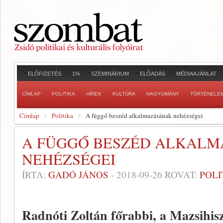
ELŐFIZETÉS
1%
SZEMINÁRIUM
ELŐADÁS
MÉDIAAJÁNLAT
CÍMLAP
POLITIKA
HÍREK
KULTÚRA
HAGYOMÁNY
TÖRTÉNELE
Címlap
Politika
A függő beszéd alkalmazásának nehézségei
A FÜGGŐ BESZÉD ALKAL
NEHÉZSÉGEI
ÍRTA:
GADÓ JÁNOS
-
2018-09-26
ROVAT:
POLI
Radnóti Zoltán főrabbi, a Mazsihis