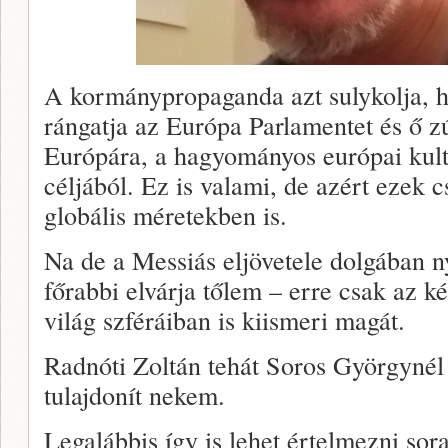
A kormánypropaganda azt sulykolja, 
rángatja az Európa Parlamentet és ő zú
Európára, a hagyományos európai kul
céljából. Ez is valami, de azért ezek 
globális méretekben is.
Na de a Messiás eljövetele dolgában n
főrabbi elvárja tőlem – erre csak az k
világ szféráiban is kiismeri magát.
Radnóti Zoltán tehát Soros Györgynél
tulajdonít nekem.
Legalábbis így is lehet értelmezni sora