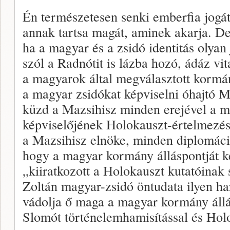
Én természetesen senki emberfia jogá
annak tartsa magát, aminek akarja. D
ha a magyar és a zsidó identitás olyan 
szól a Radnótit is lázba hozó, ádáz v
a magyarok által megválasztott kormán
a magyar zsidókat képviselni óhajtó M
küzd a Mazsihisz minden erejével a 
képviselőjének Holokauszt-értelmezése
a Mazsihisz elnöke, minden diplomácia
hogy a magyar kormány álláspontját k
„kiiratkozott a Holokauszt kutatóinak
Zoltán magyar-zsidó öntudata ilyen h
vádolja ő maga a magyar kormány áll
Slomót történelemhamisítással és Holo