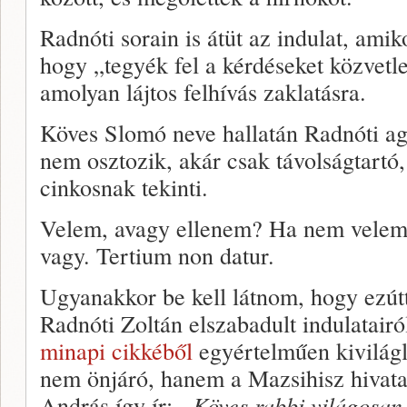
Radnóti sorain is átüt az indulat, amiko
hogy „tegyék fel a kérdéseket közvet
amolyan lájtos felhívás zaklatásra.
Köves Slomó neve hallatán Radnóti ag
nem osztozik, akár csak távolságtartó
cinkosnak tekinti.
Velem, avagy ellenem? Ha nem velem
vagy. Tertium non datur.
Ugyanakkor be kell látnom, hogy ezút
Radnóti Zoltán elszabadult indulatairó
minapi cikkéből
egyértelműen kivilágl
nem önjáró, hanem a Mazsihisz hivatal
András így ír:
„
Köves rabbi világosan 