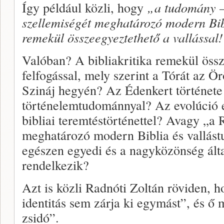
Így például közli, hogy
„a tudomány –
szellemiségét meghatározó modern Bib
remekül összeegyeztethető a vallással
Valóban? A bibliakritika remekül öss
felfogással, mely szerint a Tórát az 
Szináj hegyén? Az Édenkert története
történelemtudománnyal? Az evolúció e
bibliai teremtéstörténettel? Avagy „a
meghatározó modern Biblia és vallás
egészen egyedi és a nagyközönség ál
rendelkezik?
Azt is közli Radnóti Zoltán röviden, 
identitás sem zárja ki egymást”, és ő
zsidó”.