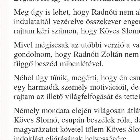
Meg úgy is lehet, hogy Radnóti nem ak
indulataitól vezérelve összekever eng
rajtam kéri számon, hogy Köves Slomó
Mivel mégiscsak az utóbbi verzió a val
gondolnom, hogy Radnóti Zoltán nem 
függő beszéd mibenlétével.
Néhol úgy tűnik, megérti, hogy én cs
egy harmadik személy motivációit, de
rajtam az illető világfelfogását és tettei
Némely mondata elején világosan átlá
Köves Slomó, csupán beszélek róla, d
magyarázatot követel tőlem Köves Slo
indoklást eljárásának helyességére.