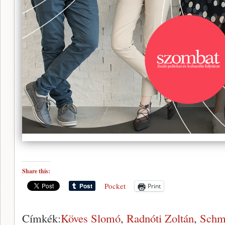
Share this:
Pocket
Print
Címkék:
Köves Slomó
,
Radnóti Zoltán
,
Schm