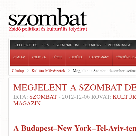
ELŐFIZETÉS
1%
SZEMINÁRIUM
ELŐADÁS
MÉDIAAJÁNLAT
CÍMLAP
POLITIKA
HÍREK
KULTÚRA
HAGYOMÁNY
TÖRTÉNELE
Címlap
Kultúra-Művészetek
Megjelent a Szombat decemberi szám
MEGJELENT A SZOMBAT D
ÍRTA:
SZOMBAT
-
2012-12-06
ROVAT:
KULTÚR
MAGAZIN
A Budapest–New York–Tel-Aviv-ten