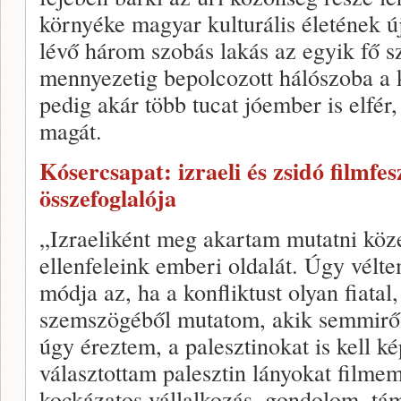
környéke magyar kulturális életének 
lévő három szobás lakás az egyik fő s
mennyezetig bepolcozott hálószoba a 
pedig akár több tucat jóember is elfér
magát.
Kósercsapat: izraeli és zsidó filmfe
összefoglalója
„Izraeliként meg akartam mutatni köz
ellenfeleink emberi oldalát. Úgy vélt
módja az, ha a konfliktust olyan fiatal,
szemszögéből mutatom, akik semmirő
úgy éreztem, a palesztinokat is kell k
választottam palesztin lányokat filme
kockázatos vállalkozás, gondolom, t