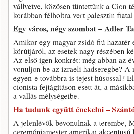
vállvetve, közösen tüntettünk a Cion t
korábban félholtra vert palesztin fiatal
Egy város, négy szombat – Adler T
Amikor egy magyar zsidó fiú hazatér el
körútjáról, az esetek nagy részében két
Az első igen konkrét: még abban az é
vonuljon be az izraeli hadseregbe? A
egyen-e továbbra is tejest húsossal? E
cionista fejtágításon esett át, a másikb
a vallás mélységeibe.
Ha tudunk együtt énekelni – Szántó
A jelenlévők bevonulnak a terembe, M
ceremóniamester amerikai akcentusú h