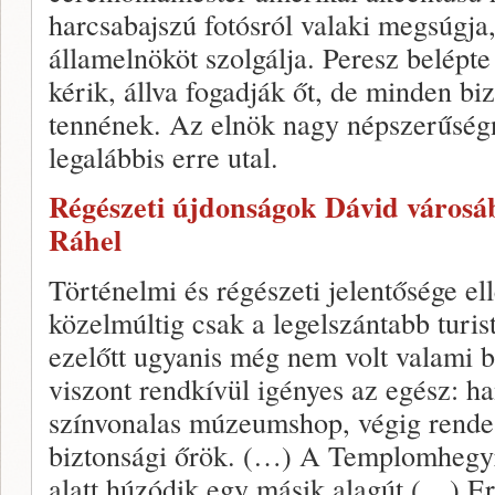
harcsabajszú fotósról valaki megsúgja
államelnököt szolgálja. Peresz belépte
kérik, állva fogadják őt, de minden biz
tennének. Az elnök nagy népszerűségn
legalábbis erre utal.
Régészeti újdonságok Dávid város
Ráhel
Történelmi és régészeti jelentősége e
közelmúltig csak a legelszántabb turist
ezelőtt ugyanis még nem volt valami b
viszont rendkívül igényes az egész: ha
színvonalas múzeumshop, végig rendes
biztonsági őrök. (…) A Templomhegyre
alatt húzódik egy másik alagút (…) Ere