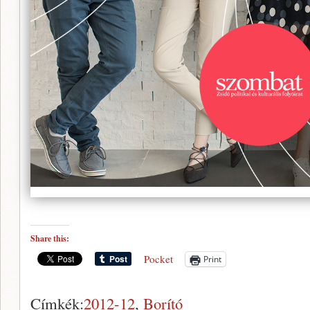
Share this:
Pocket
Print
Címkék:
2012-12
,
Borító