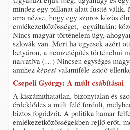
mindez egy pillanat alatt füstté válik.
arra nézve, hogy egy szoros közös él
emlékezetközösséget, egyáltalán: köz
Nincs magyar történelem úgy, ahogya
szlovák van. Mert ha egyesek azért ott
betyáron, a nemzetépítés történelmi 
narratíva (…) Nincsen egységes magy
amihez
képest
valamiféle zsidó ellenk
Csepeli György: A múlt csábításai
A kiszámíthatatlan, bizonytalan és sz
érdeklődés a múlt felé fordult, melyben
biztos fogódzót. A politika hamar felf
emlékezetközösségekben rejlő erőt, mel