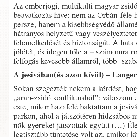
Az emberjogi, multikulti magyar zsid
beavatkozás híve: nem az Orbán-féle 
persze, hanem a kisebbségvédő államé
hátrányos helyzetű vagy veszélyeztete
felemelkedését és biztonságát. A hata
jólétét, és idegen tőle a – számomra r
felfogás kevesebb államról, több szaba
A jesivában(és azon kívül) – Lange
Sokan szegezték nekem a kérdést, hog
„arab-zsidó konfliktusból”: válaszom 
este, mikor hazafelé baktattam a jesi
parkon, ahol a játszótéren hidzsábos 
nők gyerekei játszottak együtt (…) Él
legtisztább tüntetése volt az, amikor 