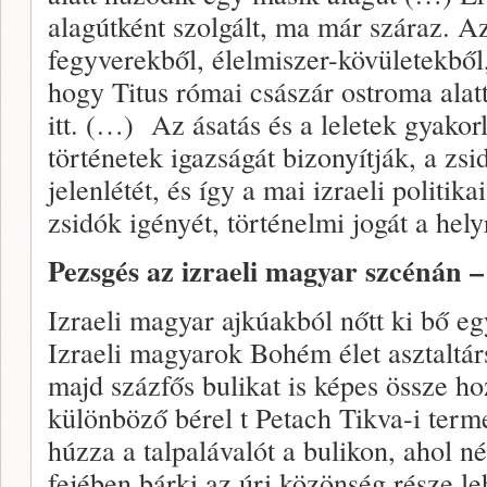
alagútként szolgált, ma már száraz. Az
fegyverekből, élelmiszer-kövületekbő
hogy Titus római császár ostroma alatt
itt. (…) Az ásatás és a leletek gyakorl
történetek igazságát bizonyítják, a zsi
jelenlétét, és így a mai izraeli politik
zsidók igényét, történelmi jogát a hely
Pezsgés az izraeli magyar szcénán –
Izraeli magyar ajkúakból nőtt ki bő e
Izraeli magyarok Bohém élet asztaltá
majd százfős bulikat is képes össze ho
különböző bérel t Petach Tikva-i term
húzza a talpalávalót a bulikon, ahol né
fejében bárki az úri közönség része le