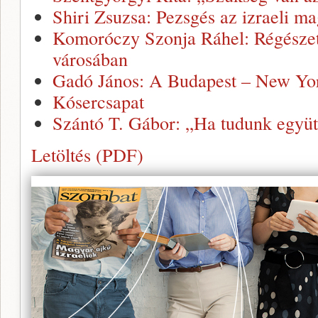
Shiri Zsuzsa: Pezsgés az izraeli m
Komoróczy Szonja Ráhel: Régészet
városában
Gadó János: A Budapest – New Yor
Kósercsapat
Szántó T. Gábor: „Ha tudunk együ
Letöltés (PDF)