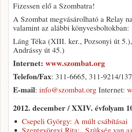
Fizessen elő a Szombatra!
A Szombat megvásárolható a Relay na
valamint az alábbi könyvesboltokban:
Láng Téka (XIII. ker., Pozsonyi út 5.),
Andrássy út 45.)
Internet:
www.szombat.org
Telefon/Fax
: 311-6665, 311-9214/137
E-mail
:
info@szombat.org
Internet:
w
2012. december / XXIV. évfolyam 1
Csepeli György: A múlt csábításai
Szentgyörgyi Rita: „Szükség van az