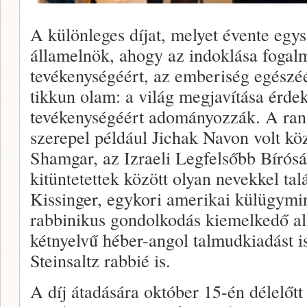
A különleges díjat, melyet évente egy
államelnök, ahogy az indoklása fogalm
tevékenységéért, az emberiség egészéé
tikkun olam: a világ megjavítása érdek
tevékenységéért adományozzák. A rang
szerepel például Jichak Navon volt kö
Shamgar, az Izraeli Legfelsőbb Bírósá
kitüntetettek között olyan nevekkel ta
Kissinger, egykori amerikai külügymin
rabbinikus gondolkodás kiemelkedő ala
kétnyelvű héber-angol talmudkiadást i
Steinsaltz rabbié is.
A díj átadására október 15-én délelőtt