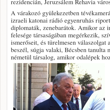
rezidencián, Jeruzsálem Rehavia vár
A várakozó gyülekezetben tévékamerá
izraeli katonai rádió egyenruhás riport
diplomaták, zenebarátok. Amikor az i
felesége társaságában megérkezik, szí
ismerőseit, és türelmesen válaszolgat a
beszél, súgja valaki, Bécsben tanulta
németül társalog, amikor odalépek ho