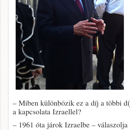
– Miben különbözik ez a díj a többi díj
a kapcsolata Izraellel?
– 1961 óta járok Izraelbe – válaszolja