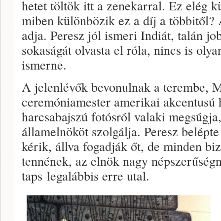
hetet töltök itt a zenekarral. Ez elég 
miben különbözik ez a díj a többitől
adja. Peresz jól ismeri Indiát, talán 
sokaságát olvasta el róla, nincs is oly
ismerne.
A jelenlévők bevonulnak a terembe, M
ceremóniamester amerikai akcentusú h
harcsabajszú fotósról valaki megsúgja
államelnököt szolgálja. Peresz belépte
kérik, állva fogadják őt, de minden biz
tennének, az elnök nagy népszerűségn
taps legalábbis erre utal.