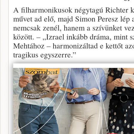
A filharmonikusok négytagú Richter 
művet ad elő, majd Simon Peresz lép 
nemcsak zenél, hanem a szívünket ve
között. – „Izrael inkább dráma, mint s
Mehtához – harmonizáltad e kettőt azo
tragikus egyszerre.”