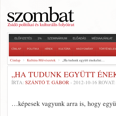
ELŐFIZETÉS
1%
SZEMINÁRIUM
ELŐADÁS
MÉDIAAJÁNLAT
CÍMLAP
POLITIKA
HÍREK
KULTÚRA
HAGYOMÁNY
TÖRTÉNELE
Címlap
Kultúra-Művészetek
„Ha tudunk együtt énekelni…
„HA TUDUNK EGYÜTT ÉNE
ÍRTA:
SZÁNTÓ T. GÁBOR
-
2012-10-16
ROVAT
…képesek vagyunk arra is, hogy együt