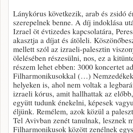
Lánykórus következik, arab és zsidó 
szerepelnek benne. A díj indoklása ut
Izrael öt évtizedes kapcsolatára, Per
akasztja a díjat és átöleli. Köszönőb
mellett szól az izraeli-palesztin viszo
ölelésében részesülni, nos, ez a kitün
részem lehet ebben: 3000 koncertet ad
Filharmonikusokkal (…) Nemzedékeke
helyeken is, ahol nem voltak a legbará
izraeli kórus, amit hallhattak az előbb
együtt tudunk énekelni, képesek vagyu
éljünk. Remélem, azok közül a paleszt
Tel Avivban zenét tanulnak, lesznek ma
Filharmonikusok között zenélnek egys