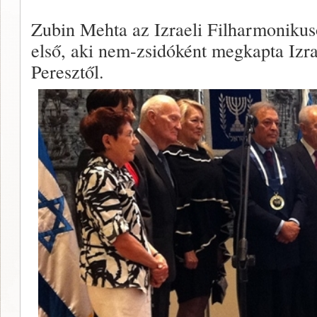
Zubin Mehta az Izraeli Filharmonikus
első, aki nem-zsidóként megkapta Izra
Peresztől.