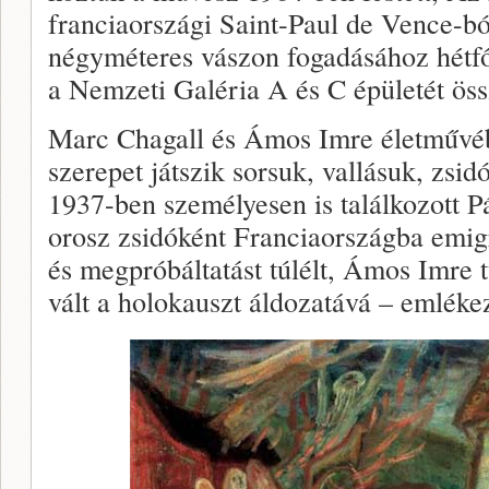
franciaországi Saint-Paul de Vence-b
négyméteres vászon fogadásához hétfő
a Nemzeti Galéria A és C épületét össz
Marc Chagall és Ámos Imre életművéb
szerepet játszik sorsuk, vallásuk, zsidó
1937-ben személyesen is találkozott 
orosz zsidóként Franciaországba emi
és megpróbáltatást túlélt, Ámos Imre tu
vált a holokauszt áldozatává – emlékez