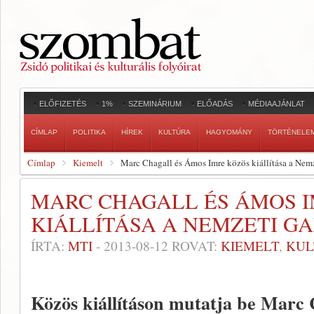
ELŐFIZETÉS
1%
SZEMINÁRIUM
ELŐADÁS
MÉDIAAJÁNLAT
CÍMLAP
POLITIKA
HÍREK
KULTÚRA
HAGYOMÁNY
TÖRTÉNELE
Címlap
Kiemelt
Marc Chagall és Ámos Imre közös kiállítása a Nem
MARC CHAGALL ÉS ÁMOS 
KIÁLLÍTÁSA A NEMZETI G
ÍRTA:
MTI
-
2013-08-12
ROVAT:
KIEMELT
,
KUL
Közös kiállításon mutatja be Marc