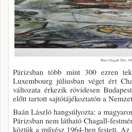
Marc Chagall: Élet, 19
Párizsban több mint 300 ezren te
Luxembourg júliusban véget ért Chag
változata érkezik rövidesen Budapes
előtt tartott sajtótájékoztatón a Nemze
Baán László hangsúlyozta: a magyarors
Párizsban nem látható Chagall-festmén
köztük a művész 1964-ben festett, Az