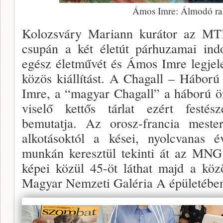
Ámos Imre: Álmodó ra
Kolozsváry Mariann kurátor az MT
csupán a két életút párhuzamai ind
egész életművét és Ámos Imre legjele
közös kiállítást. A Chagall – Hábor
Imre, a “magyar Chagall” a háború 
viselő kettős tárlat ezért festés
bemutatja. Az orosz-francia mester
alkotásoktól a kései, nyolcvanas é
munkán keresztül tekinti át az MNG
képei közül 45-öt láthat majd a köz
Magyar Nemzeti Galéria A épületébe