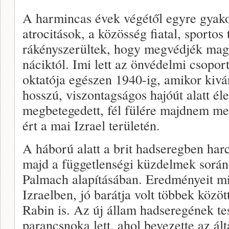
A harmincas évek végétől egyre gyakor
atrocitások, a közösség fiatal, sportos 
rákényszerültek, hogy megvédjék magu
náciktól. Imi lett az önvédelmi csopor
oktatója egészen 1940-ig, amikor kivá
hosszú, viszontagságos hajóút alatt éle
megbetegedett, fél fülére majdnem meg
ért a mai Izrael területén.
A háború alatt a brit hadseregben harc
majd a függetlenségi küzdelmek során 
Palmach alapításában. Eredményeit mi
Izraelben, jó barátja volt többek közö
Rabin is. Az új állam hadseregének te
parancsnoka lett, ahol bevezette az ált