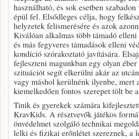
használható, és sok esetben szabadon 
épül fel. Elsődleges célja, hogy felké
helyzetek felismerésére és azok azonn
Kiválóan alkalmas több támadó elleni 
és más fegyveres támadások elleni véd
kondíció szórakoztató javítására. Elsaj
fejleszteni magunkban egy olyan éber 
szituációt segít elkerülni akár az utcá
vagy máshol kerülnénk ilyenbe, mert a
kiemelkedően fontos szerepet tölt be 
Tinik és gyerekek számára kifejlesztet
KravKids. A résztvevők játékos formá
önvédelmet szolgáló technikai megold
lelki és fizikai erőnlétet szereznek, a