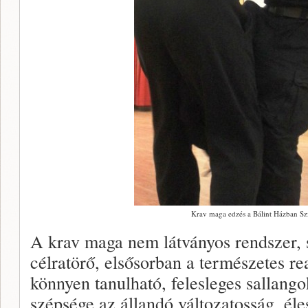
Krav maga edzés a Bálint Házban Sz
A krav maga nem látványos rendszer, 
célratörő, elsősorban a természetes re
könnyen tanulható, felesleges sallang
szépsége az állandó változatosság, él