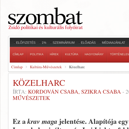
ELŐFIZETÉS
1%
SZEMINÁRIUM
ELŐADÁS
MÉDIAAJÁNLAT
CÍMLAP
POLITIKA
HÍREK
KULTÚRA
HAGYOMÁNY
TÖRTÉNELE
Címlap
Kultúra-Művészetek
Közelharc
KÖZELHARC
ÍRTA:
KORDOVÁN CSABA, SZIKRA CSABA
-
2
MŰVÉSZETEK
Ez a
jelentése. Alapítója eg
krav maga