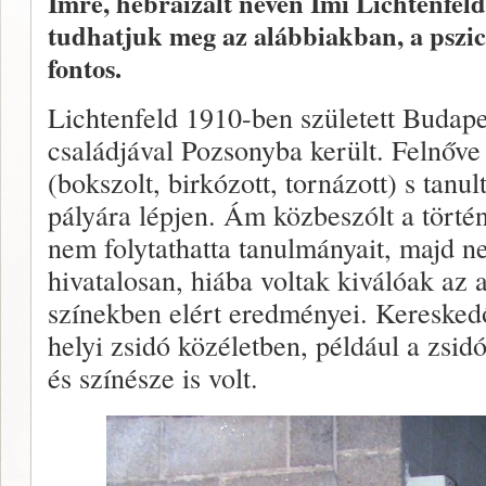
Imre, hebraizált nevén Imi Lichtenfel
tudhatjuk meg az alábbiakban, a pszic
fontos.
Lichtenfeld 1910-ben született Budap
családjával Pozsonyba került. Felnőve 
(bokszolt, birkózott, tornázott) s tanul
pályára lépjen. Ám közbeszólt a törté
nem folytathatta tanulmányait, majd ne
hivatalosan, hiába voltak kiválóak az 
színekben elért eredményei. Kereskedő 
helyi zsidó közéletben, például a zsid
és színésze is volt.