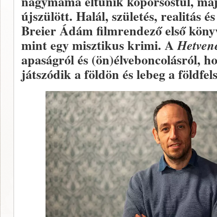
nagymama eltűnik koporsóstul, majd
újszülött. Halál, születés, realitás é
Breier Ádám filmrendező első könyv
mint egy misztikus krimi. A
Hetven
apaságról és (ön)élveboncolásról, h
játszódik a földön és lebeg a földfels