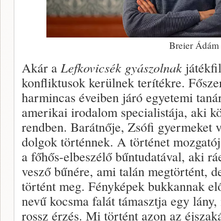
Breier Ádám
Akár a
Lefkovicsék gyászolnak
játékfi
konfliktusok kerülnek terítékre. Fősze
harmincas éveiben járó egyetemi tanár,
amerikai irodalom specialistája, aki k
rendben. Barátnője, Zsófi gyermeket 
dolgok történnek. A történet mozgató
a főhős-elbeszélő bűntudatával, aki r
vesző bűnére, ami talán megtörtént, d
történt meg. Fényképek bukkannak elő
nevű kocsma falát támasztja egy lány
rossz érzés. Mi történt azon az éjszak