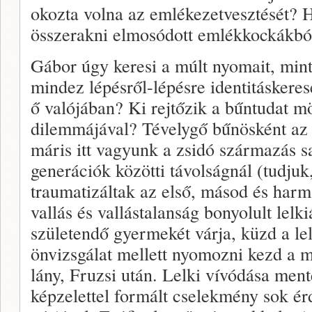
okozta volna az emlékezetvesztését? 
összerakni elmosódott emlékkockákbó
Gábor úgy keresi a múlt nyomait, min
mindez lépésről-lépésre identitáskeres
ő valójában? Ki rejtőzik a bűntudat m
dilemmájával? Tévelygő bűnösként az 
máris itt vagyunk a zsidó származás sa
generációk közötti távolságnál (tudju
traumatizáltak az első, másod és harm
vallás és vallástalanság bonyolult lelk
születendő gyermekét várja, küzd a lel
önvizsgálat mellett nyomozni kezd a m
lány, Fruzsi után. Lelki vívódása ment
képzelettel formált cselekmény sok ér