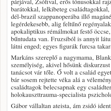
párjával, Zsófival, erős tónusokkal rajz
barátokkal, lelkibeteg családtagokkal
dél-brazil szappanoperába illő magán
legérdekesebb, alig feltűnő regényal
apokaliptikus rémálmokat festő öccse
bűntudata van. Fruzsiból is annyit lát
látni enged; egyes figurák furcsa taka
Markáns szereplő a nagymama, Blanka 
személyiség, akivel hősünk diskurzust
tanácsot vár tőle. Ő volt a család egye
bár sosem rejtette véka alá a vélemény
családtagok belecsapnak egy családter
holokauszttrauma-specialista pszicho
Gábor vállaltan ateista, ám zsidó ident