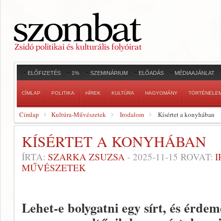
ELŐFIZETÉS
1%
SZEMINÁRIUM
ELŐADÁS
MÉDIAAJÁNLAT
CÍMLAP
POLITIKA
HÍREK
KULTÚRA
HAGYOMÁNY
TÖRTÉNELE
Címlap
Kultúra-Művészetek
Irodalom
Kísértet a konyhában
KÍSÉRTET A KONYHÁBAN
ÍRTA:
SZARKA ZSUZSA
-
2025-11-15
ROVAT:
MŰVÉSZETEK
L
ehet-e bolygatni egy sírt, és érde