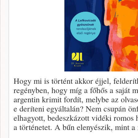
Hogy mi is történt akkor éjjel, felderí
regényben, hogy míg a főhős a saját m
argentin krimit fordít, melybe az olvasó
e deríteni egyáltalán? Nem csupán önf
elhagyott, bedeszkázott vidéki romos h
a történetet. A bűn elenyészik, mint a 