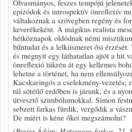
Olvasmányos, feszes tempójú jelenetek
epizódok és introspektív önreflexív m
váltakoznak a szövegben regény és f
keverékeként. A mágikus realista mes
hétköznapok oldódnak némi misztikum
bűntudat és a lelkiismeret ősi érzését
és megnyit egy láthatatlan ajtót a hit 
önreflexió tükrén át egy kellemes boh
lehetne a történet, ha nem ellensúly
Kacskaringós a cselekmény-vezetés; 
túl sötétlő erdőben is járunk, és a ny
útvesztő szimbólumokkal. Simon festm
sebzett farkas fürdik, vergődik a vás
De miért is kéne őket megszámolni?
(Breier Ádám: Hetvenegy farkas, 21. 