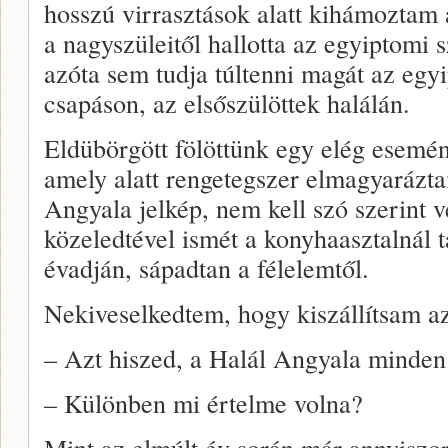
hosszú virrasztások alatt kihámoztam
a nagyszüleitől hallotta az egyiptomi s
azóta sem tudja túltenni magát az egy
csapáson, az elsőszülöttek halálán.
Eldübörgött fölöttünk egy elég esem
amely alatt rengetegszer elmagyarázt
Angyala jelkép, nem kell szó szerint 
közeledtével ismét a konyhaasztalnál 
évadján, sápadtan a félelemtől.
Nekiveselkedtem, hogy kiszállítsam a
– Azt hiszed, a Halál Angyala minden 
– Különben mi értelme volna?
Mint az elmúlt év során már annyiszor