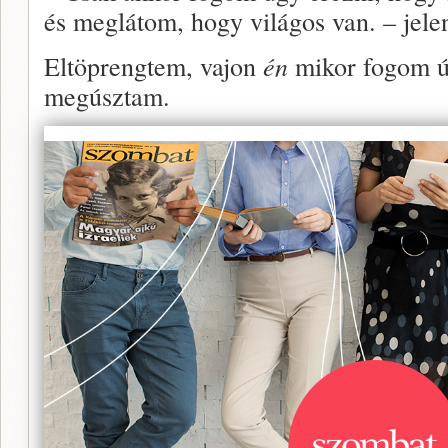
és meglátom, hogy világos van. – jelen
Eltöprengtem, vajon
én
mikor fogom ú
megúsztam.