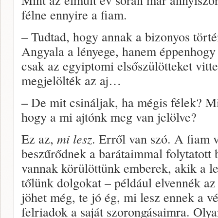
félne ennyire a fiam.
– Tudtad, hogy annak a bizonyos tört
Angyala a lényege, hanem éppenhogy
csak az egyiptomi elsőszülötteket vitte
megjelölték az aj…
– De mit csináljak, ha mégis félek? Mi
hogy a mi ajtónk meg van jelölve?
Ez az,
mi lesz
. Erről van szó. A fiam 
beszűrődnek a barátaimmal folytatott 
vannak körülöttünk emberek, akik a l
tőlünk dolgokat – például elvennék az
jöhet még, te jó ég, mi lesz ennek a v
felriadok a saját szorongásaimra. Oly