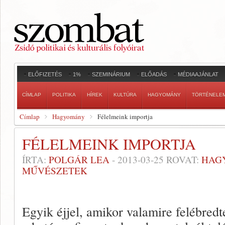
ELŐFIZETÉS
1%
SZEMINÁRIUM
ELŐADÁS
MÉDIAAJÁNLAT
CÍMLAP
POLITIKA
HÍREK
KULTÚRA
HAGYOMÁNY
TÖRTÉNELE
Címlap
Hagyomány
Félelmeink importja
FÉLELMEINK IMPORTJA
ÍRTA:
POLGÁR LEA
-
2013-03-25
ROVAT:
HAG
MŰVÉSZETEK
Egyik éjjel, amikor valamire felébredt