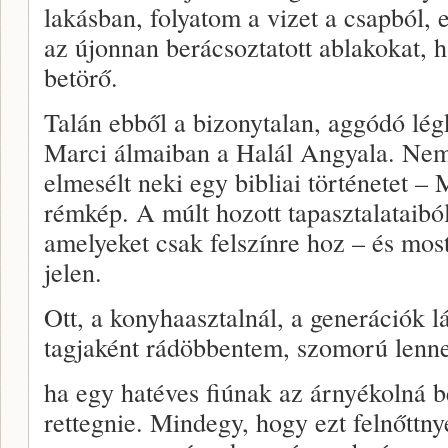
lakásban, folyatom a vizet a csapból, 
az újonnan berácsoztatott ablakokat, 
betörő.
Talán ebből a bizonytalan, aggódó lég
Marci álmaiban a Halál Angyala. Nem
elmesélt neki egy bibliai történetet –
rémkép. A múlt hozott tapasztalataibó
amelyeket csak felszínre hoz – és most
jelen.
Ott, a konyhaasztalnál, a generációk 
tagjaként rádöbbentem, szomorú lenne
ha egy hatéves fiúnak az árnyékolná be 
rettegnie. Mindegy, hogy ezt felnőttny