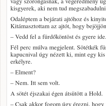
vagy szorongásnak, a végeredmény ugy
kisgyerek, aki nem tud megszabadulni 
Odaléptem a bejárati ajtóhoz és kinyit
Kitámasztottam az ajtót, hogy bejöjjön
– Vedd fel a fürdőköntöst és gyere ide
Fél perc múlva megjelent. Sötétkék f
kapucnival úgy nézett ki, mint egy ki
erkélyre.
– Elment?
– Nem. Itt sem volt.
A sötét éjszakai égen átsütött a Hold.
– Csak akkor fogom úgy érezni, hogy 