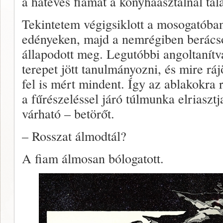
a hatéves fiamat a konyhaasztalnál tal
Tekintetem végigsiklott a mosogatób
edényeken, majd a nemrégiben berácso
állapodott meg. Legutóbbi angoltanítv
terepet jött tanulmányozni, és mire rá
fel is mért mindent. Így az ablakokra 
a fűrészeléssel járó túlmunka elriasztja
várható – betörőt.
– Rosszat álmodtál?
A fiam álmosan bólogatott.