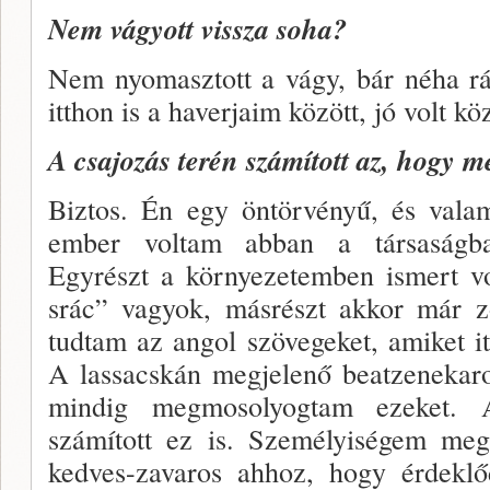
Nem vágyott vissza soha?
Nem nyomasztott a vágy, bár néha r
itthon is a haverjaim között, jó volt köz
A csajozás terén számított az, hogy 
Biztos. Én egy öntörvényű, és vala­
ember voltam abban a társaságban
Egyrészt a környezetem­ben ismert v
srác” vagyok, másrészt akkor már z
tudtam az an­gol szövegeket, amiket i
A lassacskán megjelenő beatzenekaro
mindig megmosolyogtam ezeket. A
számított ez is. Személyiségem megl
kedves-zavaros ahhoz, hogy érdeklő