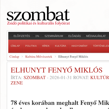
ELŐFIZETÉS
1%
SZEMINÁRIUM
ELŐADÁS
MÉDIAAJÁNLAT
CÍMLAP
POLITIKA
HÍREK
KULTÚRA
HAGYOMÁNY
TÖRTÉNELE
Címlap
Kultúra-Művészetek
Elhunyt Fenyő Miklós
ELHUNYT FENYŐ MIKLÓS
ÍRTA:
SZOMBAT
-
2026-01-31
ROVAT:
KULTÚR
ZENE
78 éves korában meghalt Fenyő Mikl