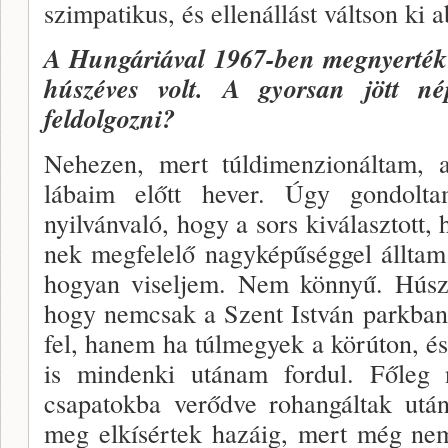
szimpatikus, és ellenállást váltson ki 
A Hungáriával 1967-ben megnyer­ték 
húszéves volt. A gyorsan jött né
feldolgozni?
Nehezen, mert túldimenzionáltam, a
lábaim előtt hever. Úgy gondolta
nyilvánvaló, hogy a sors kivá­lasztott,
nek megfelelő nagyképűséggel álltam 
hogyan vi­seljem. Nem könnyű. Húszé
hogy nemcsak a Szent István parkban
fel, hanem ha túlmegyek a kör­úton, é
is mindenki utánam fordul. Főleg n
csapatokba verőd­ve rohangáltak utá
meg elkísértek hazáig, mert még ne