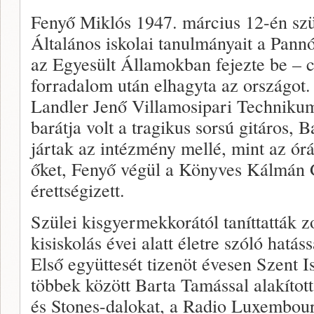
Fenyő Miklós 1947. március 12-én szü
Általános iskolai tanulmányait a Pann
az Egyesült Államokban fejezte be – c
forradalom után elhagyta az országot.
Landler Jenő Villamosipari Technikumb
barátja volt a tragikus sorsú gitáros, 
jártak az intézmény mellé, mint az ór
őket, Fenyő végül a Könyves Kálmá
érettségizett.
Szülei kisgyermekkorától taníttatták 
kisiskolás évei alatt életre szóló hatáss
Első együttesét tizenöt évesen Szent Is
többek között Barta Tamással alakítot
és Stones-dalokat, a Radio Luxembourg