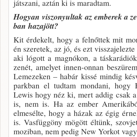
ját­szani, aztán ki is maradtam.
Hogyan viszonyultak az emberek a ze
ban haza­jött?
Kit érdekelt, hogy a felnőttek mit 
én sze­retek, az jó, és ezt visszajelez
aki lógott a mag­nókon, a táskarádiók
zenét, amelyet innen-onnan beszüremk
Lemezeken – habár kissé mindig kés
parkban el tudtam mondani, hogy 
Lewis hogy néz ki, mert ad­dig csak a 
is, nem is. Ha az ember Amerikából
elmesélte, hogy a házak az égig érne
is. Vasfüggöny mögött éltünk, szovje
mo­ziban, nem pedig New Yorkot vagy K