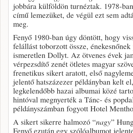
jobbára külföldön turnéztak. 1978-ban 
című lemezüket, de végül ezt sem adtá
meg.
Fenyő 1980-ban úgy döntött, hogy viss
felállást toborzott össze, énekesnőne
ismeretlen Dollyt. Az ötvenes évek jam
vérpezsdítő zenét ötletes magyar szöv
frenetikus sikert aratott, első nagyle
jelentő hatszázezer példányban kelt e
legkelendőbb hazai albumai közé tart
hintóval megnyerték a Tánc- és popdal 
példányszámban fogyott Hotel Mentho
A sikert sikerre halmozó “
nagy
” Hung
Fenyő ezután egy szólóalbumot jelent