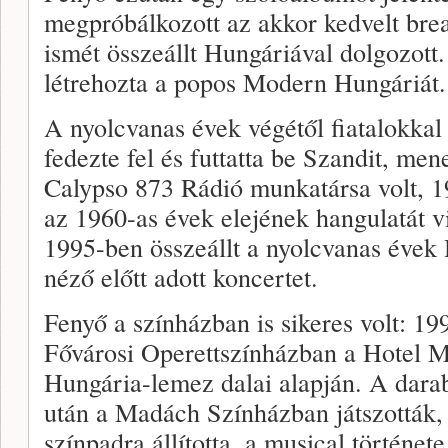
megpróbálkozott az akkor kedvelt brea
ismét összeállt Hungáriával dolgozott
létrehozta a popos Modern Hungáriát.
A nyolcvanas évek végétől fiatalokkal 
fedezte fel és futtatta be Szandit, men
Calypso 873 Rádió munkatársa volt, 1
az 1960-as évek elejének hangulatát v
1995-ben összeállt a nyolcvanas évek
néző előtt adott koncertet.
Fenyő a színházban is sikeres volt: 1
Fővárosi Operettszínházban a Hotel M
Hungária-lemez dalai alapján. A dara
után a Madách Színházban játszották, 
színpadra állította, a musical története