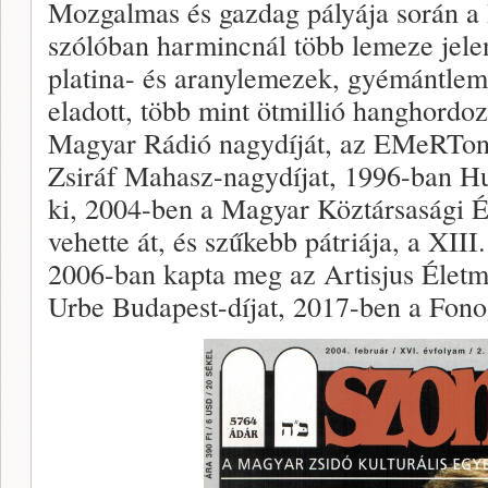
Mozgalmas és gazdag pályája során a 
szólóban harmincnál több lemeze jele
platina- és aranylemezek, gyémántleme
eladott, több mint ötmillió hanghordo
Magyar Rádió nagydíját, az EMeRTon-
Zsiráf Mahasz-nagydíjat, 1996-ban Hus
ki, 2004-ben a Magyar Köztársasági É
vehette át, és szűkebb pátriája, a XIII.
2006-ban kapta meg az Artisjus Életm
Urbe Budapest-díjat, 2017-ben a Fono