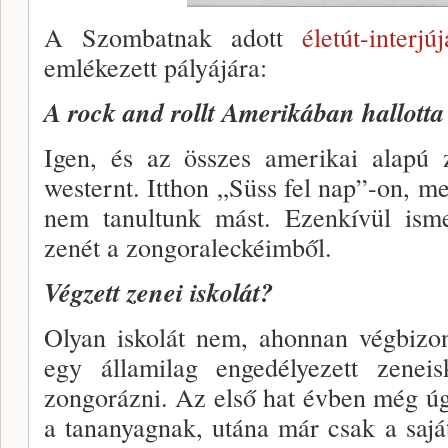
A Szombatnak adott
életút-interjú
emlékezett pályájára:
A rock and rollt Amerikában hal­lotta
Igen, és az összes amerikai alapú z
westernt. Itt­hon „Süss fel nap”-on, 
nem tanultunk mást. Ezenkívül isme
zenét a zongoraleckéimből.
Végzett zenei iskolát?
Olyan iskolát nem, ahonnan vég­bizo
egy ál­lamilag engedélyezett zenei
zongorázni. Az első hat évben még ú
a tananyagnak, utána már csak a sajá