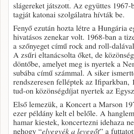
slágereket játszott. Az együttes 1967-
tagját katonai szolgálatra hívták be.
Fenyő ezután hozta létre a Hungária e
hivatásos zenekar volt. 1968-ban a tiz
a szőnyeget című rock and roll-dalával
A zsűri eltanácsolta őket, de közönség
döntőbe, amelyet meg is nyertek a Ne
subába című számmal. A siker ismertté
rendszeresen felléptek az Ifiparkban,
tud-on közönségdíjat nyertek az Egysze
Első lemezük, a Koncert a Marson 19
ezer példány kelt el belőle. A hangl
hamar kiestek, koncertezni idehaza n
nehogy “
elvegyék a levegőt
” a futtato