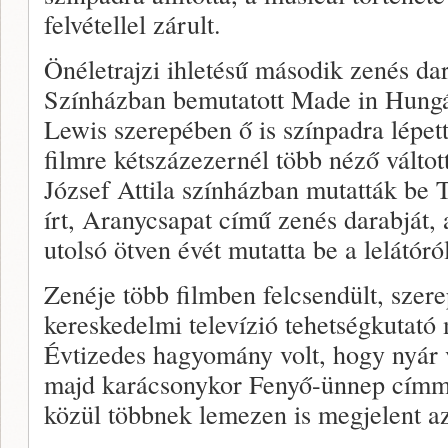
felvétellel zárult.
Önéletrajzi ihletésű második zenés dar
Színházban bemutatott Made in Hungá
Lewis szerepében ő is színpadra lépet
filmre kétszázezernél több néző váltot
József Attila színházban mutatták be 
írt, Aranycsapat című zenés darabját,
utolsó ötven évét mutatta be a lelátóró
Zenéje több filmben felcsendült, szere
kereskedelmi televízió tehetségkutató
Évtizedes hagyomány volt, hogy nyár 
majd karácsonykor Fenyő-ünnep címmel
közül többnek lemezen is megjelent a