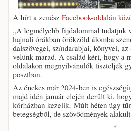
A hírt a zenész
Facebook-oldalán közö
„A legmélyebb fájdalommal tudatjuk v
hajnali órákban örökzöld álomba sze
dalszövegei, színdarabjai, könyvei, az
velünk marad. A család kéri, hogy a m
oldalakon megnyilvánulók tiszteljék g
posztban.
Az énekes már 2024-ben is egészségü
majd idén január elején derült ki, hog
kórházban kezelik. Múlt héten úgy tűn
betegségből, de szövődmények alakulta
*