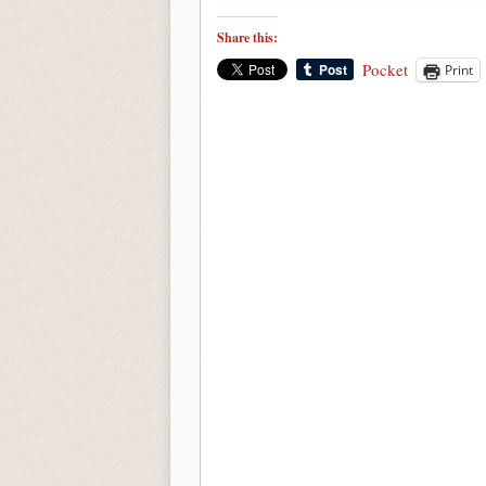
Share this:
Pocket
Print