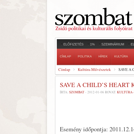
ELŐFIZETÉS
1%
SZEMINÁRIUM
E
CÍMLAP
POLITIKA
HÍREK
KULTÚRA
Címlap
Kultúra-Művészetek
SAVE A 
SAVE A CHILD’S HEART K
ÍRTA:
SZOMBAT
-
2012-01-06
ROVAT:
KULTÚRA
Esemény időpontja: 2011.12.1