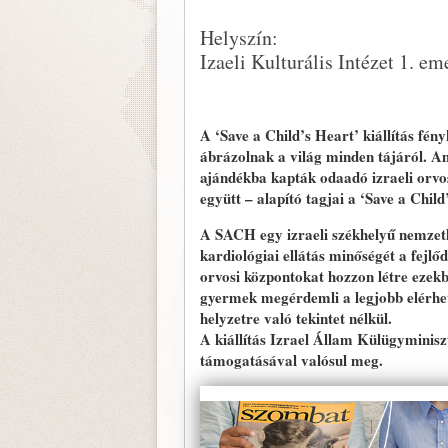
Helyszín:
Izaeli Kulturális Intézet 1. em
A ‘Save a Child’s Heart’ kiállítás fé
ábrázolnak a világ minden tájáról. Ami
ajándékba kapták odaadó izraeli orvoso
együtt – alapító tagjai a ‘Save a Chil
A SACH egy izraeli székhelyű nemzetk
kardiológiai ellátás minőségét a fejl
orvosi központokat hozzon létre ezek
gyermek megérdemli a legjobb elérhet
helyzetre való tekintet nélkül.
A kiállítás Izrael Állam Külügyminis
támogatásával valósul meg.