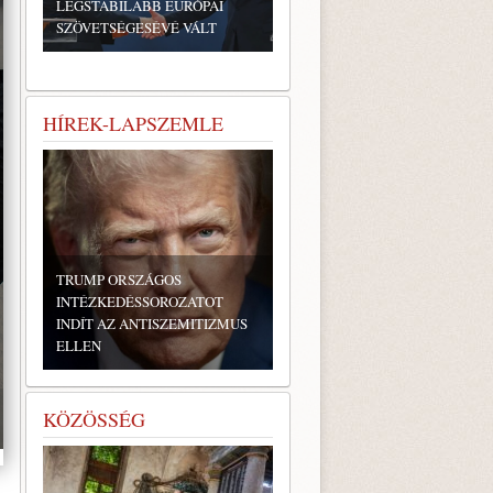
LEGSTABILABB EURÓPAI
SZÖVETSÉGESÉVÉ VÁLT
HÍREK-LAPSZEMLE
TRUMP ORSZÁGOS
INTÉZKEDÉSSOROZATOT
INDÍT AZ ANTISZEMITIZMUS
ELLEN
KÖZÖSSÉG