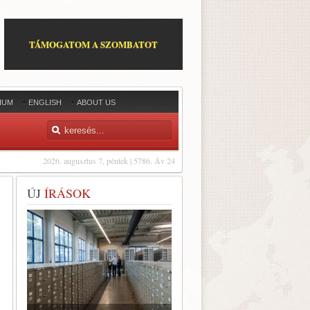
TÁMOGATOM A SZOMBATOT
IUM
ENGLISH
ABOUT US
2026. augusztus 7, péntek | 5786. Áv 24
ÚJ
ÍRÁSOK