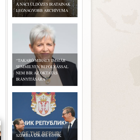
A NÁCI ÜLDÖZÉS IRATAINAK
LEGNAGYOBB ARCHÍVUMA
“TAKARÓ MIHÁLY IMMÁR
SEMMILYEN BEFOLYÁSSAL
NEM BÍR AZ OKTATÁS
IRÁNYÍTÁSÁRA”
SZERBIA IZRAEL EGYIK