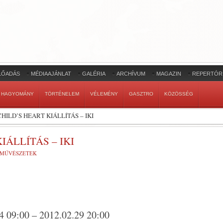
LŐADÁS
MÉDIAAJÁNLAT
GALÉRIA
ARCHÍVUM
MAGAZIN
REPERTÓR
HAGYOMÁNY
TÖRTÉNELEM
VÉLEMÉNY
GASZTRO
KÖZÖSSÉG
CHILD’S HEART KIÁLLÍTÁS – IKI
IÁLLÍTÁS – IKI
-MŰVÉSZETEK
4 09:00 – 2012.02.29 20:00