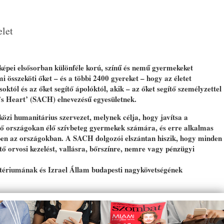
elet
nyképei elsősorban különféle korú, színű és nemű gyermekeket
 összeköti őket – és a többi 2400 gyereket – hogy az életet
któl és az őket segítő ápolóktól, akik – az őket segítő személyzettel
d’s Heart’ (SACH) elnevezésű egyesületnek.
özi humanitárius szervezet, melynek célja, hogy javítsa a
ődő országokan élő szívbeteg gyermekek számára, és erre alkalmas
ben az országokban. A SACH dolgozói elszántan hiszik, hogy minden
ő orvosi kezelést, vallásra, bőrszínre, nemre vagy pénzügyi
ztériumának és Izrael Állam budapesti nagykövetségének