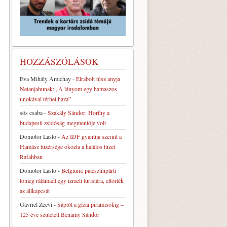
HOZZÁSZÓLÁSOK
Eva Mihály Amichay
-
Elrabolt túsz anyja
Netanjahunak: „A lányom egy hamaszos
unokával térhet haza”
sós csaba
-
Szakály Sándor: Horthy a
budapesti zsidóság megmentője volt
Domotor Laslo
-
Az IDF gyanúja szerint a
Hamász tüzérsége okozta a halálos tüzet
Rafahban
Domotor Laslo
-
Belgium: palesztinpárti
tömeg rátámadt egy izraeli turistára, eltörték
az állkapcsát
Gavriel Zeevi
-
Sáptól a gízai piramisokig –
125 éve született Benamy Sándor