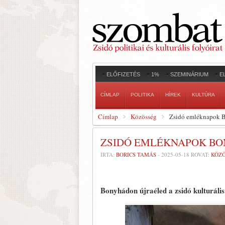
ELŐFIZETÉS
1%
SZEMINÁRIUM
E
CÍMLAP
POLITIKA
HÍREK
KULTÚRA
Címlap
Közösség
Zsidó emléknapok 
ZSIDÓ EMLÉKNAPOK B
ÍRTA:
BORICS TAMÁS
-
2025-05-18
ROVAT:
KÖZ
Bonyhádon újraéled a zsidó kulturális