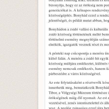
bizonyítja, hogy ez az örökség nem po
generációkat is. A kétnapos rendezvény
közösségépítés. Bonyhád ezzel a rende
jelentőségét, és példát mutat abban, ho
Bonyhádon a zsidó vallási és kulturáli
zsidó közösség történetének méltó bem
történelmi esemény megnyitóján számos
elnökök, igazgatók vesznek részt és m
A pénteki nap csúcspontja a menóra ünn
külső falán. A menóra a zsidó hit egyi
közösség múltjára emlékeztet, különös te
esemény nemcsak emlékezés, hanem üzenet
párbeszédre a város közösségével.
Az este folytatásaként a résztvevők kóse
ismerhetik meg, bemutatkozik Bonyhádr
Tibor, a Völgységi Múzeum történésze is
örökségének máig élő nyomait. Az est 
vezetésével, zenés istentisztelettel és 
vesz. A neológ zsinagóga ezzel újra be