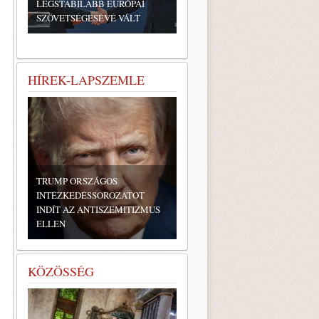
LEGSTABILABB EURÓPAI
SZÖVETSÉGESÉVÉ VÁLT
HÍREK-LAPSZEMLE
TRUMP ORSZÁGOS
INTÉZKEDÉSSOROZATOT
INDÍT AZ ANTISZEMITIZMUS
ELLEN
ó
KÖZÖSSÉG