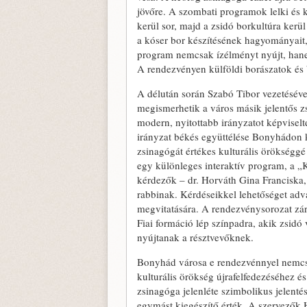
jövőre. A szombati programok lelki és ku
kerül sor, majd a zsidó borkultúra kerü
a kóser bor készítésének hagyományait,
program nemcsak ízélményt nyújt, hanem 
A rendezvényen külföldi borászatok és
A délután során Szabó Tibor vezetéséve
megismerhetik a város másik jelentős z
modern, nyitottabb irányzatot képviselt
irányzat békés együttélése Bonyhádon k
zsinagógát értékes kulturális örökséggé 
egy különleges interaktív program, a „K
kérdezők – dr. Horváth Gina Franciska,
rabbinak. Kérdéseikkel lehetőséget adva
megvitatására. A rendezvénysorozat záró
Fiai formáció lép színpadra, akik zsidó
nyújtanak a résztvevőknek.
Bonyhád városa e rendezvénnyel nemcsa
kulturális örökség újrafelfedezéséhez é
zsinagóga jelenléte szimbolikus jelenté
egymást kiegészítő érték. A szervezők H