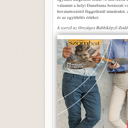
valamint a helyi Danubiana borászati vá
hovatartozástól függetlenül mindenkit, 
és az együttélés értékei.
A szerző az Országos Rabbiképző-Zsidó