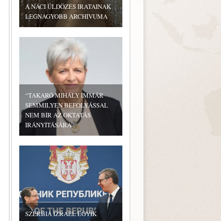
A NÁCI ÜLDÖZÉS IRATAINAK
LEGNAGYOBB ARCHÍVUMA
“TAKARÓ MIHÁLY IMMÁR
SEMMILYEN BEFOLYÁSSAL
NEM BÍR AZ OKTATÁS
IRÁNYÍTÁSÁRA”
k
SZERBIA IZRAEL EGYIK