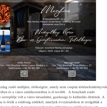
zdag zsidó múltjára, örökségére, amely nem csupán történelemkönyve
teiben és a város emlékezeteiben is él tovább. A bonyhádi zsidó
ereplője volt a város társadalmi, gazdasági és kulturális életének. A
ma is őrzik a zsidóság emlékét, amelyek évszázadokon át szolgálták a
zösségi életét. A mostani rendezvény túlmutat az emlékezésen: azt