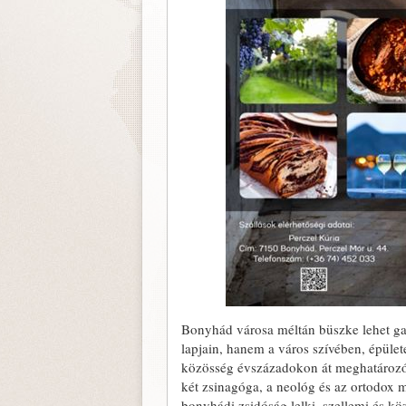
Bonyhád városa méltán büszke lehet ga
lapjain, hanem a város szívében, épüle
közösség évszázadokon át meghatározó sz
két zsinagóga, a neológ és az ortodox 
bonyhádi zsidóság lelki, szellemi és kö