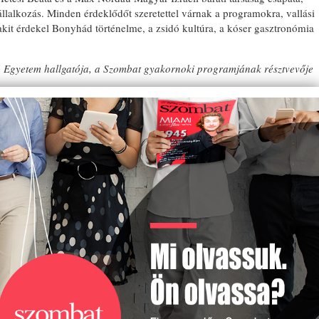
llalkozás. Minden érdeklődőt szeretettel várnak a programokra, vallási
akit érdekel Bonyhád történelme, a zsidó kultúra, a kóser gasztronómia
 Egyetem hallgatója, a Szombat gyakornoki programjának résztvevője