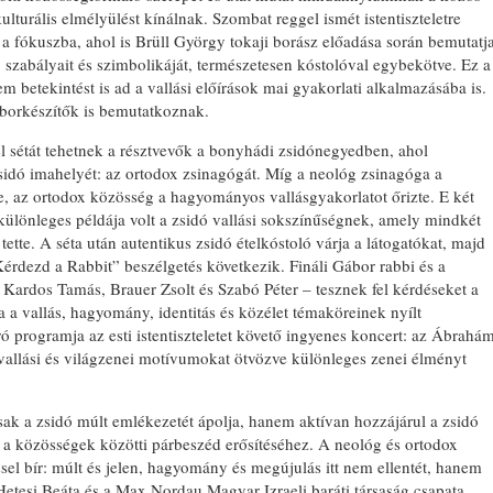
lturális elmélyülést kínálnak. Szombat reggel ismét istentiszteletre
l a fókuszba, ahol is Brüll György tokaji borász előadása során bemutatj
 szabályait és szimbolikáját, természetesen kóstolóval egybekötve. Ez a
betekintést is ad a vallási előírások mai gyakorlati alkalmazásába is.
 borkészítők is bemutatkoznak.
l sétát tehetnek a résztvevők a bonyhádi zsidónegyedben, ahol
BONYHÁDI ZSIDÓ N
sidó imahelyét: az ortodox zsinagógát. Míg a neológ zsinagóga a
e, az ortodox közösség a hagyományos vallásgyakorlatot őrizte. E két
ülönleges példája volt a zsidó vallási sokszínűségnek, amely mindkét
tette. A séta után autentikus zsidó ételkóstoló várja a látogatókat, majd
érdezd a Rabbit” beszélgetés következik. Fináli Gábor rabbi és a
 Kardos Tamás, Brauer Zsolt és Szabó Péter – tesznek fel kérdéseket a
 a vallás, hagyomány, identitás és közélet témaköreinek nyílt
 programja az esti istentiszteletet követő ingyenes koncert: az Ábrahá
 vallási és világzenei motívumokat ötvözve különleges zenei élményt
k a zsidó múlt emlékezetét ápolja, hanem aktívan hozzájárul a zsidó
s a közösségek közötti párbeszéd erősítéséhez. A neológ és ortodox
ssel bír: múlt és jelen, hagyomány és megújulás itt nem ellentét, hanem
etesi Beáta és a Max Nordau Magyar Izraeli baráti társaság csapata,