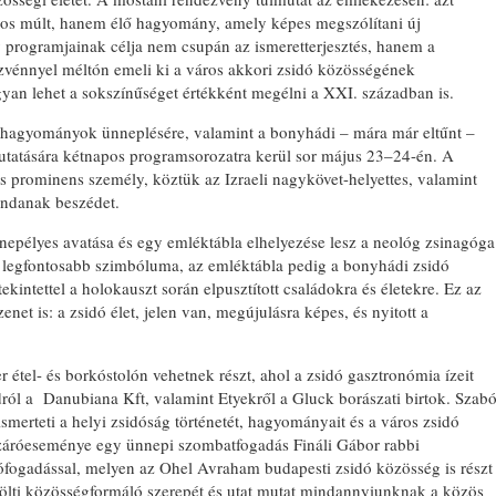
ros múlt, hanem élő hagyomány, amely képes megszólítani új
 programjainak célja nem csupán az ismeretterjesztés, hanem a
zvénnyel méltón emeli ki a város akkori zsidó közösségének
gyan lehet a sokszínűséget értékként megélni a XXI. században is.
s hagyományok ünneplésére, valamint a bonyhádi – mára már eltűnt –
utatására kétnapos programsorozatra kerül sor május 23–24-én. A
 prominens személy, köztük az Izraeli nagykövet-helyettes, valamint
ondanak beszédet.
epélyes avatása és egy emléktábla elhelyezése lesz a neológ zsinagóga
k legfontosabb szimbóluma, az emléktábla pedig a bonyhádi zsidó
kintettel a holokauszt során elpusztított családokra és életekre. Ez az
 is: a zsidó élet, jelen van, megújulásra képes, és nyitott a
r étel- és borkóstolón vehetnek részt, ahol a zsidó gasztronómia ízeit
ól a Danubiana Kft, valamint Etyekről a Gluck borászati birtok. Szab
merteti a helyi zsidóság történetét, hagyományait és a város zsidó
záróeseménye egy ünnepi szombatfogadás Fináli Gábor rabbi
állófogadással, melyen az Ohel Avraham budapesti zsidó közösség is részt
tölti közösségformáló szerepét és utat mutat mindannyiunknak a közös