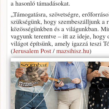
a hasonló támadásokat.
„Támogatásra, szövetségre, erőforráso
szükségünk, hogy szembeszálljunk a r
közösségünkben és a világunkban. Mi
vagyunk teremtve – itt az ideje, hogy 
világot építsünk, amely igazzá teszi 
(
Jerusalem Post
/
mazsihisz.hu
)