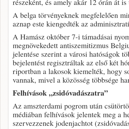
részeként, és amely akár 12 órán át is 
A belga törvényeknek megfelelően mi
aznap este kiengedték az adminisztratí
A Hamász október 7-i támadásai nyom
megnövekedett antiszemitizmus Belgi
jelentése szerint a városi hatóságok t
bejelentést regisztráltak az első két
riportban a lakosok kiemelték, hogy s
vannak, mivel a közösség többsége har
Felhívások „zsidóvadászatra”
Az amszterdami pogrom után csütörtök
médiában felhívások jelentek meg a he
szervezzenek jodenjachtot (zsidóvadás