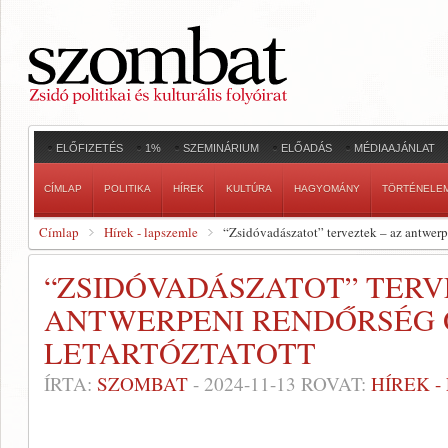
ELŐFIZETÉS
1%
SZEMINÁRIUM
ELŐADÁS
MÉDIAAJÁNLAT
CÍMLAP
POLITIKA
HÍREK
KULTÚRA
HAGYOMÁNY
TÖRTÉNELE
Címlap
Hírek - lapszemle
“Zsidóvadászatot” terveztek – az antwerpe
“ZSIDÓVADÁSZATOT” TERV
ANTWERPENI RENDŐRSÉG 
LETARTÓZTATOTT
ÍRTA:
SZOMBAT
-
2024-11-13
ROVAT:
HÍREK 