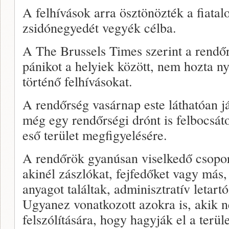
A felhívások arra ösztönözték a fiata
zsidónegyedét vegyék célba.
A The Brussels Times szerint a rendőr
pánikot a helyiek között, nem hozta n
történő felhívásokat.
A rendőrség vasárnap este láthatóan já
még egy rendőrségi drónt is felbocsáto
eső terület megfigyelésére.
A rendőrök gyanúsan viselkedő csoport
akinél zászlókat, fejfedőket vagy más,
anyagot találtak, adminisztratív letartó
Ugyanez vonatkozott azokra is, akik 
felszólítására, hogy hagyják el a terüle