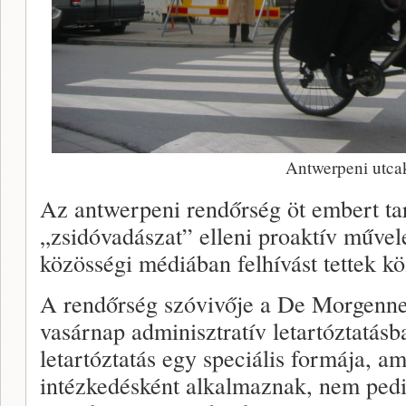
Antwerpeni utca
Az antwerpeni rendőrség öt embert tart
„zsidóvadászat” elleni proaktív művel
közösségi médiában felhívást tettek k
A rendőrség szóvivője a De Morgenne
vasárnap adminisztratív letartóztatásb
letartóztatás egy speciális formája, 
intézkedésként alkalmaznak, nem ped