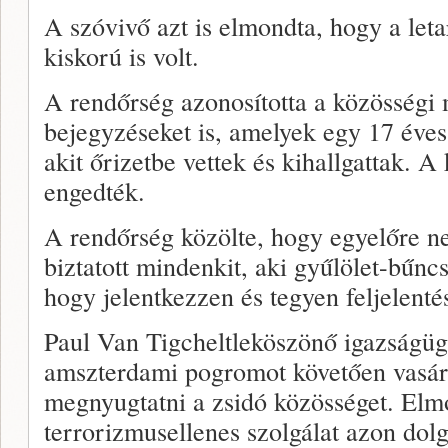
A szóvivő azt is elmondta, hogy a leta
kiskorú is volt.
A rendőrség azonosította a közösségi
bejegyzéseket is, amelyek egy 17 éves
akit őrizetbe vettek és kihallgattak. A
engedték.
A rendőrség közölte, hogy egyelőre n
biztatott mindenkit, aki gyűlölet-bűnc
hogy jelentkezzen és tegyen feljelentés
Paul Van Tigcheltleköszönő igazságüg
amszterdami pogromot követően vasár
megnyugtatni a zsidó közösséget. Elm
terrorizmusellenes szolgálat azon do