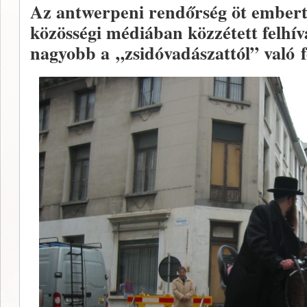
Az antwerpeni rendőrség öt embert 
közösségi médiában közzétett felhí
nagyobb a
„zsidóvadászattól” való
f