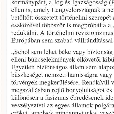
kormánypárt, a Jog és Igazságosság (P
ellen is, amely Lengyelországnak a ne
betöltött összetett történelmi szerepét
eszközével többször is megpróbálta a
redukálni. A történelmi revizionizmus
Európában sem szabad vállrándítással 
„Sehol sem lehet béke vagy biztonság
elleni bűncselekmények elkövetői kibúj
Egyetlen biztonságos állam sem alapo
büszkeséget nemzeti hamisságra vagy 
törvények megkerülésére. Rendkívül ve
megszállásban rejlő bonyolultságot és 
különösen a fasizmus ébredésének idej
veszélyezteti az egyes államok polgárai
erőket, amelyek mindannyiunkat veszé