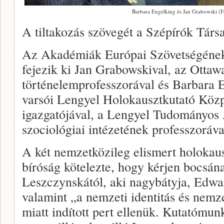
Barbara Engelking és Jan Grabowski (F
A tiltakozás szövegét a Szépírók Társ
Az Akadémiák Európai Szövetségének t
fejezik ki Jan Grabowskival, az Otta
történelemprofesszorával és Barbara E
varsói Lengyel Holokausztkutató Közpo
igazgatójával, a Lengyel Tudományos 
szociológiai intézetének professzoráva
A két nemzetközileg elismert holokaus
bíróság kötelezte, hogy kérjen bocsán
Leszczynskától, aki nagybátyja, Edw
valamint „a nemzeti identitás és nemz
miatt indított pert ellenük. Kutatómu