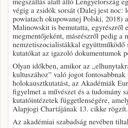
megszállás alatt álló Lengyelország e
végig a zsidók sorsát (Dalej jest noc
powiatach okupowanej Polski, 2018) a
Malinowskit is bemutatta, egyrészről 
megmentőjeként, másrészről pedig a 
nemzetiszocialistákkal együttműködő 
kutatókat az igazoló dokumentumok po
Olyan időkben, amikor az „elhunytakr
kultuszához” való jogot fontosabbnak t
holokausztkutatást, az Akadémiák Eur
figyelmet a művészet és a tudomány s
kutatóintézetek függetlenségére, amel
Alapjogi Chartájának 13. cikke rögzít.
Az akadémiai szabadság nevében tilta