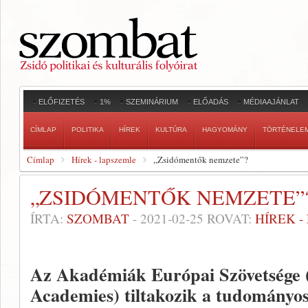
ELŐFIZETÉS
1%
SZEMINÁRIUM
ELŐADÁS
MÉDIAAJÁNLAT
CÍMLAP
POLITIKA
HÍREK
KULTÚRA
HAGYOMÁNY
TÖRTÉNELE
Címlap
Hírek - lapszemle
„Zsidómentők nemzete”?
„ZSIDÓMENTŐK NEMZETE”
ÍRTA:
SZOMBAT
-
2021-02-25
ROVAT:
HÍREK 
Az Akadémiák Európai Szövetsége 
Academies) tiltakozik a tudományo