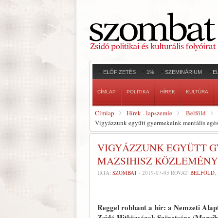
ELŐFIZETÉS
1%
SZEMINÁRIUM
E
CÍMLAP
POLITIKA
HÍREK
KULTÚRA
Címlap
Hírek - lapszemle
Belföld
Vigyázzunk együtt gyermekeink mentális egés
VIGYÁZZUNK EGYÜTT G
MAZSIHISZ KÖZLEMÉNY
ÍRTA:
SZOMBAT
-
2019-07-03
ROVAT:
BELFÖLD
,
Reggel robbant a hír: a Nemzeti Alap
Zsidó Hitközségek Szövetsége (Mazsih