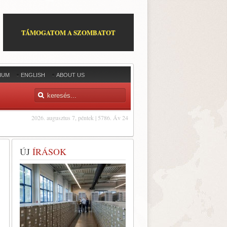
TÁMOGATOM A SZOMBATOT
IUM
ENGLISH
ABOUT US
2026. augusztus 7, péntek | 5786. Áv 24
ÚJ
ÍRÁSOK