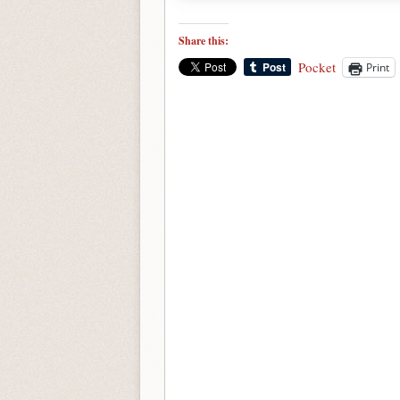
Share this:
Pocket
Print