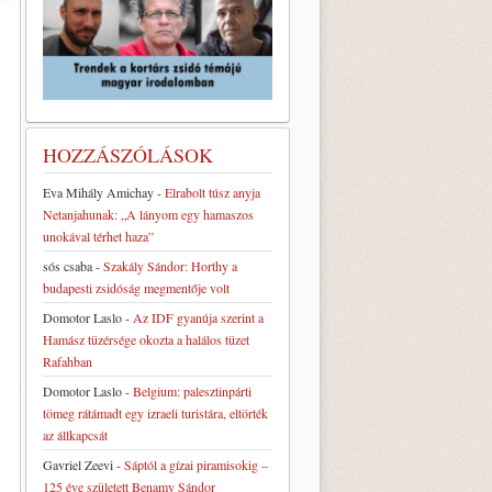
HOZZÁSZÓLÁSOK
Eva Mihály Amichay
-
Elrabolt túsz anyja
Netanjahunak: „A lányom egy hamaszos
unokával térhet haza”
sós csaba
-
Szakály Sándor: Horthy a
budapesti zsidóság megmentője volt
Domotor Laslo
-
Az IDF gyanúja szerint a
Hamász tüzérsége okozta a halálos tüzet
Rafahban
Domotor Laslo
-
Belgium: palesztinpárti
tömeg rátámadt egy izraeli turistára, eltörték
az állkapcsát
Gavriel Zeevi
-
Sáptól a gízai piramisokig –
125 éve született Benamy Sándor