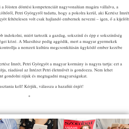
i a Jóisten döntési kompetenciáit nagyvonalúan magára vállalva, a
tőről, Petri Györgyről tudatta, hogy a pokolra kerül, aki Kertész Imrét
yöt feltételesen volt csak hajlandó embernek nevezni – igen, ő a kijelölt
bb indokolni, miért tartozik a gazdag, sokszínű és épp e sokszínűség
ségei közé. A Mazsihisz pedig aggódik, mert a magyar gyermekek
v kontrollja a nemzeti kultúra megcsonkításán ügyködő ember kezébe
rtész Imrét, Petri Györgyöt a magyar kormány is nagyra tartja: ezt a
yítja, ráadásul az Intézet Petri életművét is gondozza. Nem lehet
nt gondolni rájuk és megtagadni magyarságukat.
ztania kell! Kérjük, válassza a hazafiúi énjét!
*