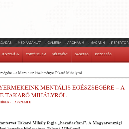
LŐADÁS
MÉDIAAJÁNLAT
GALÉRIA
ARCHÍVUM
MAGAZIN
REPERTÓR
HAGYOMÁNY
TÖRTÉNELEM
VÉLEMÉNY
GASZTRO
KÖZÖSSÉG
zségére – a Mazsihisz közleménye Takaró Mihályról
YERMEKEINK MENTÁLIS EGÉSZSÉGÉRE – A
E TAKARÓ MIHÁLYRÓL
HÍREK - LAPSZEMLE
tantervet Takaró Mihály fogja „hazafiasítani”. A Magyarországi
isz) hazafias közleménye Takaró Mihályról.