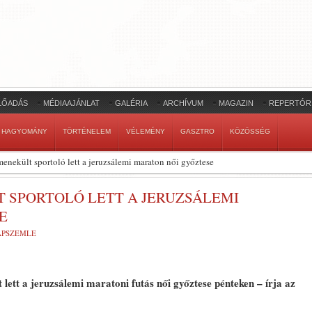
LŐADÁS
MÉDIAAJÁNLAT
GALÉRIA
ARCHÍVUM
MAGAZIN
REPERTÓR
HAGYOMÁNY
TÖRTÉNELEM
VÉLEMÉNY
GASZTRO
KÖZÖSSÉG
enekült sportoló lett a jeruzsálemi maraton női győztese
 SPORTOLÓ LETT A JERUZSÁLEMI
E
LAPSZEMLE
lett a jeruzsálemi maratoni futás női győztese pénteken – írja az