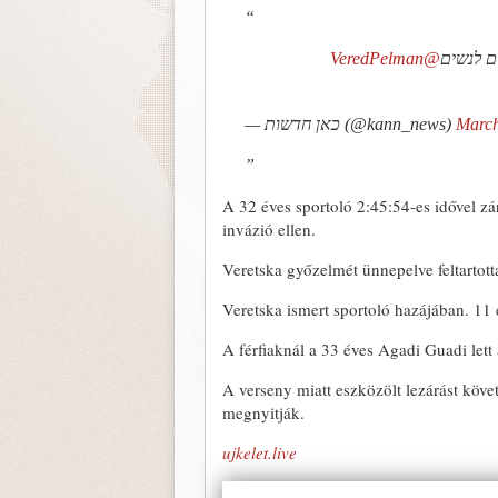
@VeredPelman
ם לנשים
— כאן חדשות (@kann_news)
March
A 32 éves sportoló 2:45:54-es idővel zá
invázió ellen.
Veretska győzelmét ünnepelve feltartotta
Veretska ismert sportoló hazájában. 11
A férfiaknál a 33 éves Agadi Guadi lett a 
A verseny miatt eszközölt lezárást követ
megnyitják.
ujkelet.live