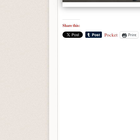
Share this:
Pocket
Print