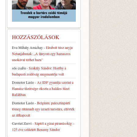
HOZZÁSZÓLÁSOK
Eva Mihály Amichay
-
Elrabolt túsz anyja
Netanjahunak: „A lányom egy hamaszos
unokával térhet haza”
sós csaba
-
Szakály Sándor: Horthy a
budapesti zsidóság megmentője volt
Domotor Laslo
-
Az IDF gyanúja szerint a
Hamász tüzérsége okozta a halálos tüzet
Rafahban
Domotor Laslo
-
Belgium: palesztinpárti
tömeg rátámadt egy izraeli turistára, eltörték
az állkapcsát
Gavriel Zeevi
-
Sáptól a gízai piramisokig –
125 éve született Benamy Sándor