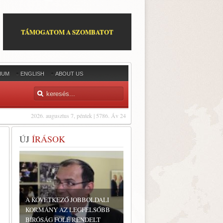
TÁMOGATOM A SZOMBATOT
IUM
ENGLISH
ABOUT US
2026. augusztus 7, péntek | 5786. Áv 24
ÚJ
ÍRÁSOK
A KÖVETKEZŐ JOBBOLDALI
KORMÁNY AZ LEGFELSŐBB
BÍRÓSÁG FÖLÉ RENDELT