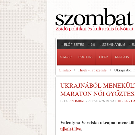
ELŐFIZETÉS
1%
SZEMINÁRIUM
E
CÍMLAP
POLITIKA
HÍREK
KULTÚRA
Címlap
Hírek - lapszemle
Ukrajnából m
UKRAJNÁBÓL MENEKÜLT
MARATON NŐI GYŐZTES
ÍRTA:
SZOMBAT
-
2022-03-26
ROVAT:
HÍREK - 
Valentyna Veretska ukrajnai menekült 
ujkelet.live
.