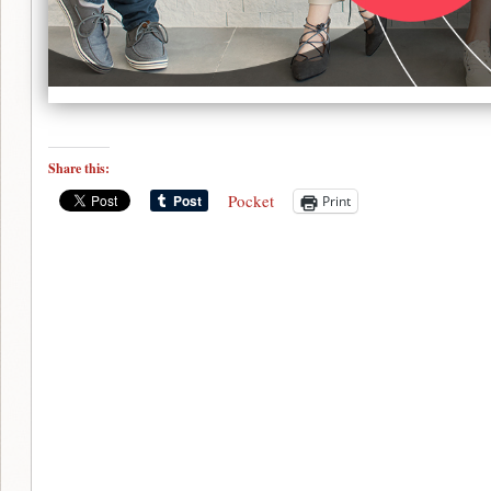
Share this:
Pocket
Print