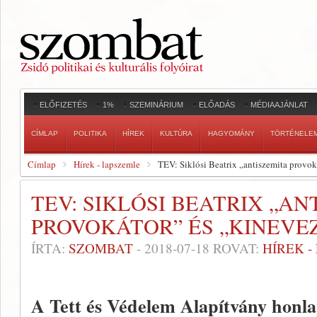
ELŐFIZETÉS
1%
SZEMINÁRIUM
ELŐADÁS
MÉDIAAJÁNLAT
CÍMLAP
POLITIKA
HÍREK
KULTÚRA
HAGYOMÁNY
TÖRTÉNELE
Címlap
Hírek - lapszemle
TEV: Siklósi Beatrix „antiszemita provok
TEV: SIKLÓSI BEATRIX „AN
PROVOKÁTOR” ÉS „KINEVE
ÍRTA:
SZOMBAT
-
2018-07-18
ROVAT:
HÍREK 
A Tett és Védelem Alapítvány honla