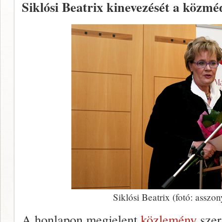
Siklósi Beatrix kinevezését a közméd
Siklósi Beatrix (fotó: asszo
A honlapon megjelent
közlemény
szer