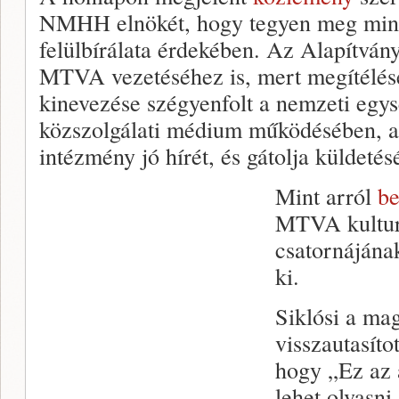
NMHH elnökét, hogy tegyen meg mind
felülbírálata érdekében. Az Alapítvány
MTVA vezetéséhez is, mert megítélése 
kinevezése szégyenfolt a nemzeti egys
közszolgálati médium működésében, a
intézmény jó hírét, és gátolja küldetésé
Mint arról
b
MTVA kulturá
csatornájána
ki.
Siklósi a mag
visszautasítot
hogy „Ez az 
lehet olvasni