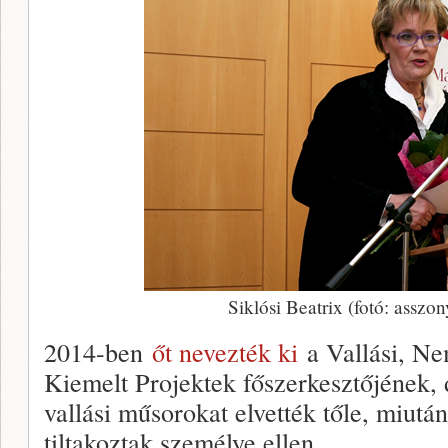
Siklósi Beatrix (fotó: asszo
2014-ben
őt nevezték ki
a Vallási, Ne
Kiemelt Projektek főszerkesztőjének,
vallási műsorokat elvették tőle, miut
tiltakoztak személye ellen.