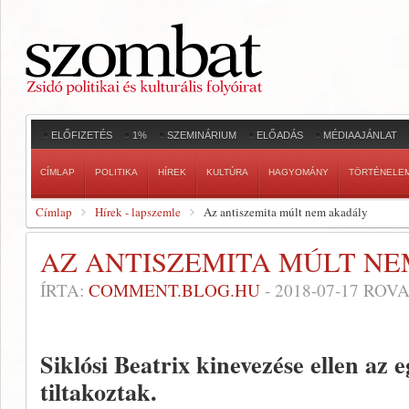
ELŐFIZETÉS
1%
SZEMINÁRIUM
ELŐADÁS
MÉDIAAJÁNLAT
CÍMLAP
POLITIKA
HÍREK
KULTÚRA
HAGYOMÁNY
TÖRTÉNELE
Címlap
Hírek - lapszemle
Az antiszemita múlt nem akadály
AZ ANTISZEMITA MÚLT N
ÍRTA:
COMMENT.BLOG.HU
-
2018-07-17
ROVA
Siklósi Beatrix kinevezése ellen az e
tiltakoztak.