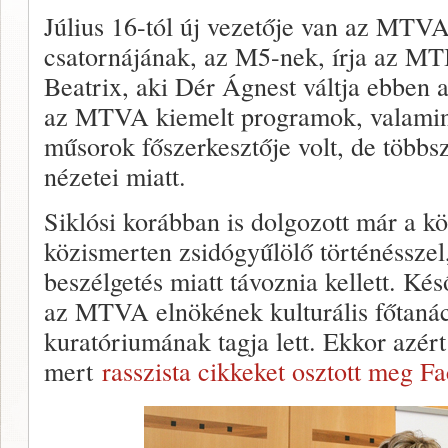
Július 16-tól új vezetője van az MTVA 
csatornájának, az M5-nek, írja az MTI
Beatrix, aki Dér Ágnest váltja ebben a
az MTVA kiemelt programok, valamint 
műsorok főszerkesztője volt, de többsz
nézetei miatt.
Siklósi korábban is dolgozott már a k
közismerten zsidógyűlölő történésszel,
beszélgetés miatt távoznia kellett. Ké
az MTVA elnökének kulturális főtanács
kuratóriumának tagja lett. Ekkor azért
mert
rasszista cikkeket osztott meg F