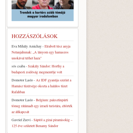
HOZZÁSZÓLÁSOK
Eva Mihály Amichay
-
Elrabolt túsz anyja
Netanjahunak: „A lányom egy hamaszos
unokával térhet haza”
sós csaba
-
Szakály Sándor: Horthy a
budapesti zsidóság megmentője volt
Domotor Laslo
-
Az IDF gyanúja szerint a
Hamász tüzérsége okozta a halálos tüzet
Rafahban
Domotor Laslo
-
Belgium: palesztinpárti
tömeg rátámadt egy izraeli turistára, eltörték
az állkapcsát
Gavriel Zeevi
-
Sáptól a gízai piramisokig –
125 éve született Benamy Sándor