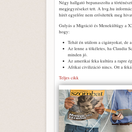
Négy hallgató bepanaszolta a történészt
megjegyzéseket tett. A hvg.hu informáci
hírét egyelőre nem erősítették meg hiva
Gulyás a Migráció és Menekültügy a XX
hogy:
Tehát én utálom a cigányokat, de
Az lenne a tökéletes, ha Claudia 
minden jó.
Az amerikai feka kultúra a rapre ép
Afrikai civilizáció nincs. Ott a fek
Teljes cikk