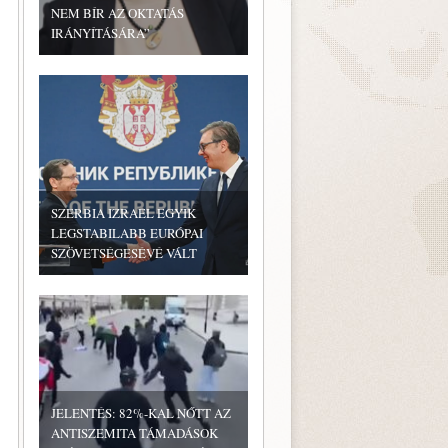
NEM BÍR AZ OKTATÁS
IRÁNYÍTÁSÁRA”
SZERBIA IZRAEL EGYIK
LEGSTABILABB EURÓPAI
SZÖVETSÉGESÉVÉ VÁLT
JELENTÉS: 82%-KAL NŐTT AZ
ANTISZEMITA TÁMADÁSOK