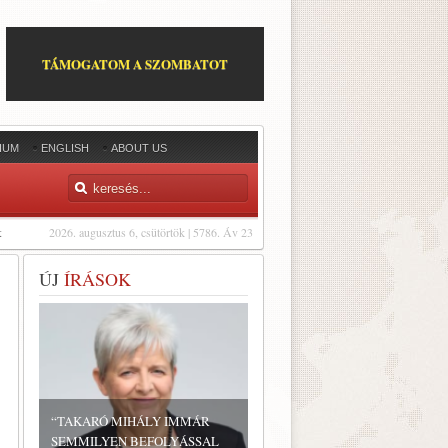
TÁMOGATOM A SZOMBATOT
IUM
ENGLISH
ABOUT US
t
2026. augusztus 6, csütörtök | 5786. Áv 23
ÚJ
ÍRÁSOK
“TAKARÓ MIHÁLY IMMÁR
SEMMILYEN BEFOLYÁSSAL