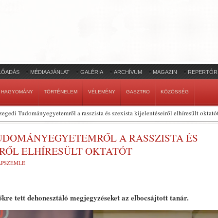
LŐADÁS
MÉDIAAJÁNLAT
GALÉRIA
ARCHÍVUM
MAGAZIN
REPERTÓR
HAGYOMÁNY
TÖRTÉNELEM
VÉLEMÉNY
GASZTRO
KÖZÖSSÉG
zegedi Tudományegyetemről a rasszista és szexista kijelentéseiről elhíresült oktató
TUDOMÁNYEGYETEMRŐL A RASSZISTA ÉS
IRŐL ELHÍRESÜLT OKTATÓT
LAPSZEMLE
re tett dehonesztáló megjegyzéseket az elbocsájtott tanár.