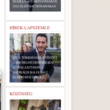
SZÁMA NAGY-BRITANNIÁBAN
2026 ELSŐ HAT HÓNAPJÁBAN
HÍREK-LAPSZEMLE
SZŰK TÖBBSÉGGEL GYŐZÖTT
A MICHIGANI DEMOKRATA
ELŐVÁLASZTÁSON A
RADIKÁLIS BALOLDALI
SZÁRNYHOZ SOROLT...
KÖZÖSSÉG