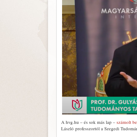
A hvg.hu – és sok más lap –
számolt be
László professzortól a Szegedi Tudom