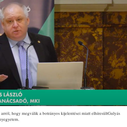
arról, hogy megválik a botrányos kijelentései miatt elhíresültGulyás
ányegyetem.