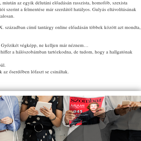
, miután az egyik délutáni előadásán rasszista, homofób, szexista
ói szerint a felmentése már szerdától hatályos. Gulyás eltávolításának
talosan.
. században című tantárgy online előadásán többek között azt mondta,
 a Győzikét végképp, ne kelljen már néznem…
Schiffer a hálószobámban tartózkodna, de tudom, hogy a hallgatónak
ül.
ák az őserdőben lófaszt se csináltak.