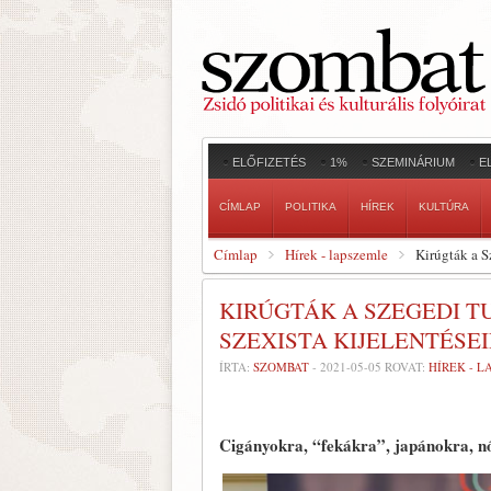
ELŐFIZETÉS
1%
SZEMINÁRIUM
E
CÍMLAP
POLITIKA
HÍREK
KULTÚRA
Címlap
Hírek - lapszemle
Kirúgták a S
KIRÚGTÁK A SZEGEDI 
SZEXISTA KIJELENTÉSE
ÍRTA:
SZOMBAT
-
2021-05-05
ROVAT:
HÍREK - 
Cigányokra, “fekákra”, japánokra, nők