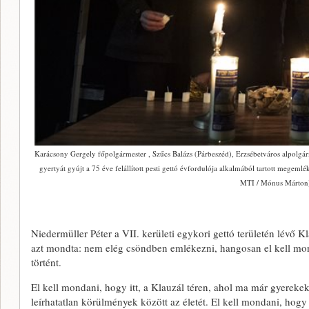
Karácsony Gergely főpolgármester , Szűcs Balázs (Párbeszéd), Erzsébetváros alpolgár
gyertyát gyújt a 75 éve felállított pesti gettó évfordulója alkalmából tartott megem
MTI / Mónus Márton
Niedermüller Péter a VII. kerületi egykori gettó területén lévő
azt mondta: nem elég csöndben emlékezni, hangosan el kell mo
történt.
El kell mondani, hogy itt, a Klauzál téren, ahol ma már gyerekek
leírhatatlan körülmények között az életét. El kell mondani, hog