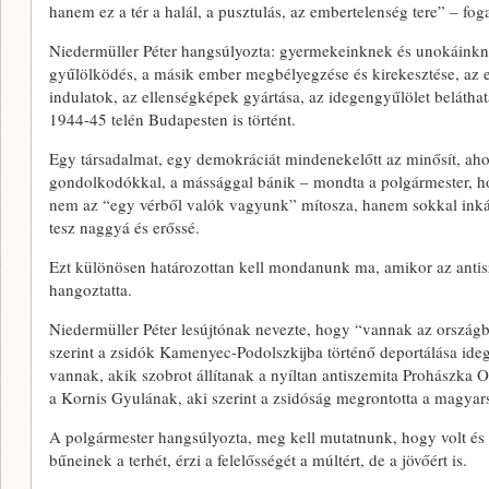
hanem ez a tér a halál, a pusztulás, az embertelenség tere” – fog
Niedermüller Péter hangsúlyozta: gyermekeinknek és unokáinkna
gyűlölködés, a másik ember megbélyegzése és kirekesztése, az e
indulatok, az ellenségképek gyártása, az idegengyűlölet belátha
1944-45 telén Budapesten is történt.
Egy társadalmat, egy demokráciát mindenekelőtt az minősít, ah
gondolkodókkal, a mássággal bánik – mondta a polgármester, h
nem az “egy vérből valók vagyunk” mítosza, hanem sokkal inkább
tesz naggyá és erőssé.
Ezt különösen határozottan kell mondanunk ma, amikor az anti
hangoztatta.
Niedermüller Péter lesújtónak nevezte, hogy “vannak az orszá
szerint a zsidók Kamenyec-Podolszkijba történő deportálása idege
vannak, akik szobrot állítanak a nyíltan antiszemita Prohászka
a Kornis Gyulának, aki szerint a zsidóság megrontotta a magyar
A polgármester hangsúlyozta, meg kell mutatnunk, hogy volt és
bűneinek a terhét, érzi a felelősségét a múltért, de a jövőért is.