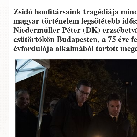
Zsidó honfitársaink tragédiája min
magyar történelem legsötétebb idősz
Niedermüller Péter (DK) erzsébetv
csütörtökön Budapesten, a 75 éve felá
évfordulója alkalmából tartott meg