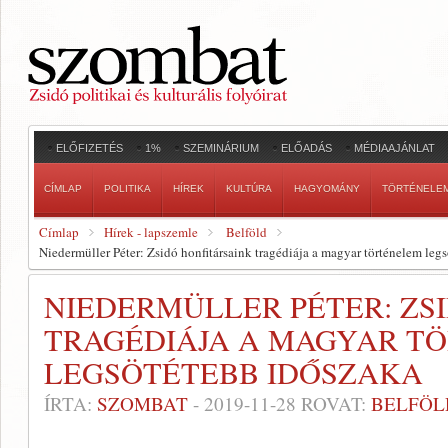
ELŐFIZETÉS
1%
SZEMINÁRIUM
ELŐADÁS
MÉDIAAJÁNLAT
CÍMLAP
POLITIKA
HÍREK
KULTÚRA
HAGYOMÁNY
TÖRTÉNELE
Címlap
Hírek - lapszemle
Belföld
Niedermüller Péter: Zsidó honfitársaink tragédiája a magyar történelem leg
NIEDERMÜLLER PÉTER: ZS
TRAGÉDIÁJA A MAGYAR T
LEGSÖTÉTEBB IDŐSZAKA
ÍRTA:
SZOMBAT
-
2019-11-28
ROVAT:
BELFÖL