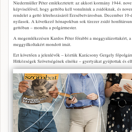
Niedermüller Péter emlékeztetett: az akkori kormány 1944. nov
képviselőivel, hogy gettóba kell vonulniuk a zsidóknak, és nove
rendelet a gettó létrehozásáról Erzsébetvárosban. December 10-ére
nyilasok. A következő hónapokban sok tízezer zsidó honfitársunk
gettóban – mondta a polgármester.
A megemlékezésen Kardos Péter főrabbi a meggyalázottakért, a 
meggyilkoltakért mondott imát.
Ezt követően a jelenlévők – köztük Karácsony Gergely főpolgár
Hitközségek Szövetségének elnöke – gyertyákat gyújtottak és e