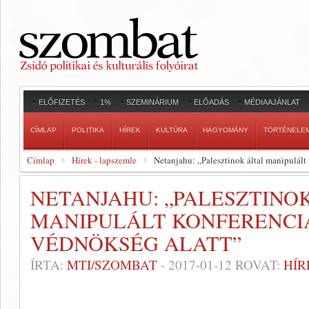
ELŐFIZETÉS
1%
SZEMINÁRIUM
ELŐADÁS
MÉDIAAJÁNLAT
CÍMLAP
POLITIKA
HÍREK
KULTÚRA
HAGYOMÁNY
TÖRTÉNELE
Címlap
Hírek - lapszemle
Netanjahu: „Palesztinok által manipulált
NETANJAHU: „PALESZTINO
MANIPULÁLT KONFERENCI
VÉDNÖKSÉG ALATT”
ÍRTA:
MTI/SZOMBAT
-
2017-01-12
ROVAT:
HÍR