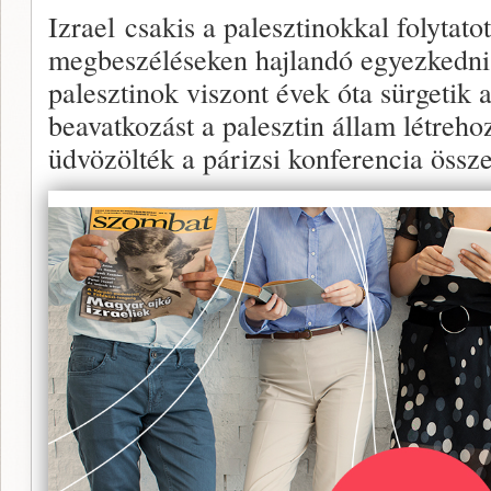
Izrael csakis a palesztinokkal folytato
megbeszéléseken hajlandó egyezkedni 
palesztinok viszont évek óta sürgetik
beavatkozást a palesztin állam létreho
üdvözölték a párizsi konferencia össze