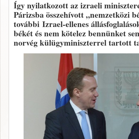
Így nyilatkozott az izraeli miniszte
Párizsba összehívott „nemzetközi b
további Izrael-ellenes állásfoglaláso
békét és nem kötelez bennünket sem
norvég külügyminiszterrel tartott ta