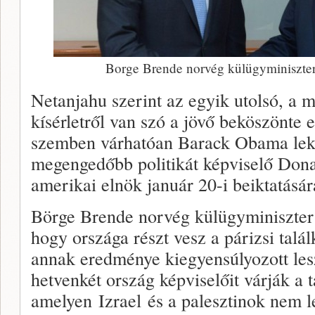
Borge Brende norvég külügyminiszte
Netanjahu szerint az egyik utolsó, a 
kísérletről van szó a jövő beköszönte el
szemben várhatóan Barack Obama lek
megengedőbb politikát képviselő Don
amerikai elnök január 20-i beiktatásár
Börge Brende norvég külügyminiszter
hogy országa részt vesz a párizsi talá
annak eredménye kiegyensúlyozott les
hetvenkét ország képviselőit várják a t
amelyen Izrael és a palesztinok nem l