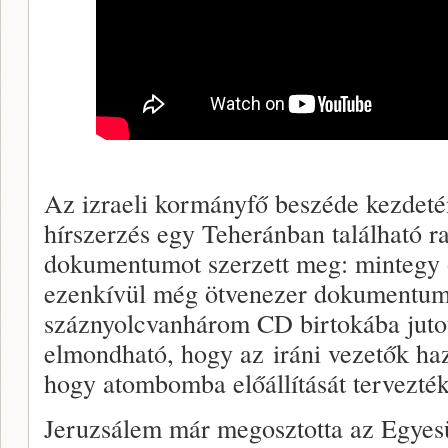
Az izraeli kormányfő beszéde kezdetén
hírszerzés egy Teheránban található ra
dokumentumot szerzett meg: mintegy ö
ezenkívül még ötvenezer dokumentum
száznyolcvanhárom CD birtokába jutot
elmondható, hogy az iráni vezetők ha
hogy atombomba előállítását tervezték
Jeruzsálem már megosztotta az Egyesü