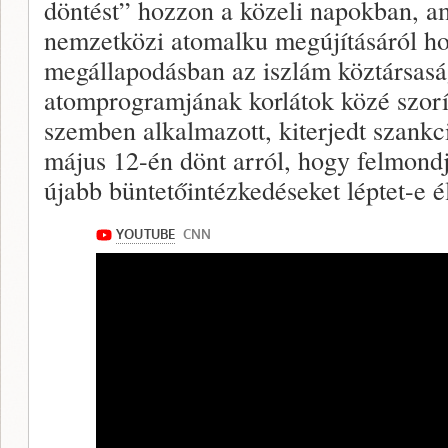
döntést” hozzon a közeli napokban, am
nemzetközi atomalku megújításáról ho
megállapodásban az iszlám köztársaság 
atomprogramjának korlátok közé szorít
szemben alkalmazott, kiterjedt szankc
május 12-én dönt arról, hogy felmond
újabb büntetőintézkedéseket léptet-e 