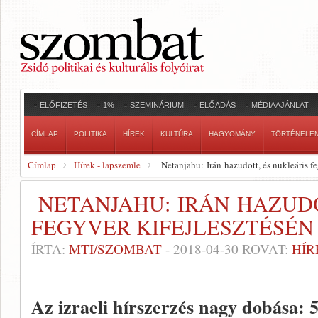
ELŐFIZETÉS
1%
SZEMINÁRIUM
ELŐADÁS
MÉDIAAJÁNLAT
CÍMLAP
POLITIKA
HÍREK
KULTÚRA
HAGYOMÁNY
TÖRTÉNELE
Címlap
Hírek - lapszemle
Netanjahu: Irán hazudott, és nukleáris fe
NETANJAHU: IRÁN HAZUDO
FEGYVER KIFEJLESZTÉSÉ
ÍRTA:
MTI/SZOMBAT
-
2018-04-30
ROVAT:
HÍR
Az izraeli hírszerzés nagy dobása: 5