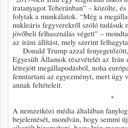
iratanyagot Teheránban” – közölte, és
folytak a munkálatok. “Még a megállap
nukleáris fegyverekről szóló tudásuk 
jövőbeli felhasználás végett” – mondta
az iráni állítást, mely szerint felhagyt
Donald Trump azzal fenyegetőzött, 
Egyesült Államok részvételét az Irán 
létrejött megállapodásból, noha európa
fenntartani az egyezményt, mert úgy v
annak feltételeit.
*
A nemzetközi média általában fanylog
bejelentését, mondván, hogy semmi ú
sikerült bizonyítani, hogy Irán megsze