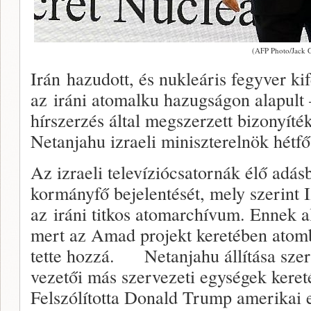
(AFP Photo/Jack 
Irán hazudott, és nukleáris fegyver kif
az iráni atomalku hazugságon alapult – 
hírszerzés által megszerzett bizonyít
Netanjahu izraeli miniszterelnök hétfő
Az izraeli televíziócsatornák élő adás
kormányfő bejelentését, mely szerint I
az iráni titkos atomarchívum. Ennek a
mert az Amad projekt keretében atomb
tette hozzá. Netanjahu állítása szer
vezetői más szervezeti egységek keret
Felszólította Donald Trump amerikai 