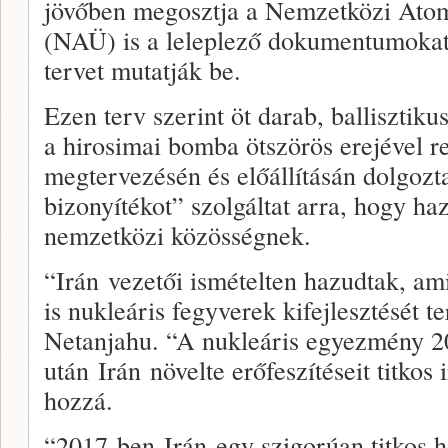
jövőben megosztja a Nemzetközi Ato
(NAÜ) is a leleplező dokumentumokat
tervet mutatják be.
Ezen terv szerint öt darab, ballisztikus
a hirosimai bomba ötszörös erejével r
megtervezésén és előállításán dolgoz
bizonyítékot” szolgáltat arra, hogy ha
nemzetközi közösségnek.
“Irán vezetői ismételten hazudtak, am
is nukleáris fegyverek kifejlesztését 
Netanjahu. “A nukleáris egyezmény 20
után Irán növelte erőfeszítéseit titkos i
hozzá.
“2017-ben Irán egy szigorúan titkos he