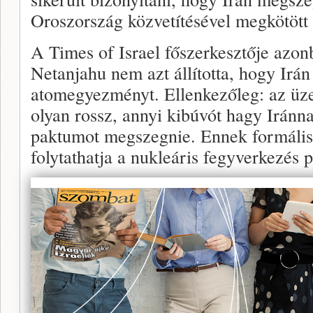
Oroszország közvetítésével megkötöt
A Times of Israel főszerkesztője azo
Netanjahu nem azt állította, hogy Irá
atomegyezményt. Ellenkezőleg: az üz
olyan rossz, annyi kibúvót hagy Iránn
paktumot megszegnie. Ennek formális 
folytathatja a nukleáris fegyverkezés 