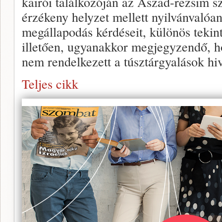
kairói találkozóján az Aszad-rezsim sz
érzékeny helyzet mellett nyilvánvalóan
megállapodás kérdéseit, különös tekint
illetően, ugyanakkor megjegyzendő, h
nem rendelkezett a túsztárgyalások h
Teljes cikk