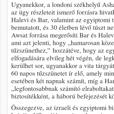
Ugyanekkor, a londoni székhelyű Asha
az ügy részleteit ismerő forrásra hivat
Halevi és Bar, valamint az egyiptomi t
bemutatott, és 30 életben lévő túszt ne
Awsat forrása megerősíti Bar és Halevi
ami azt jelenti, hogy „hamarosan köz
tűzszünethez,” hozzátéve, hogy az egy
elfogadására elvileg hét végén, de le
kerülhet sor, ugyanakkor a vita tárgyát
60 napos tűzszünetet ír elő, amely min
esetében két napnak számít, míg a Ha
„legfontosabbnak számító elraboltaka
biztosítékként, a háború befejezését k
Összegezve, az izraeli és egyiptomi b