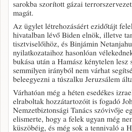
sarokba szorított gázai terrorszerveze
magát.
Az ügylet létrehozásáért ezidőtájt fele
hivatalban lévő Biden elnök, illetve ta
tisztviselőihöz, és Binjámin Netanjah
nyilatkozataihoz hasonlóan vélekedn
bukása után a Hamász kénytelen lesz 
semmilyen irányból nem várhat segítsé
beleegyezni a túszalku Jeruzsálem által
Várhatóan még a héten esedékes izraeli
elraboltak hozzátartozóit is fogadó Jo
Nemzetbiztonsági Tanács szóvivője eg
elismerte, hogy a felek ugyan még nem
küszöbéig, és még sok a tennivaló a 