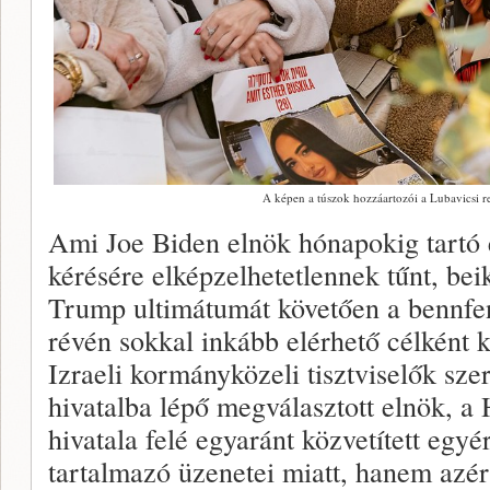
A képen a túszok hozzáartozói a Lubavicsi reb
Ami Joe Biden elnök hónapokig tartó 
kérésére elképzelhetetlennek tűnt, beik
Trump ultimátumát követően a bennfen
révén sokkal inkább elérhető célként k
Izraeli kormányközeli tisztviselők sze
hivatalba lépő megválasztott elnök, 
hivatala felé egyaránt közvetített egy
tartalmazó üzenetei miatt, hanem azér