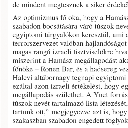
de mindent megtesznek a siker érdeké
Az optimizmus fő oka, hogy a Hamász ál
szabadon bocsátására váró túszok nevei
egyiptomi tárgyalókon keresztül, ami a
terrorszervezet valóban hajlandóságot
magas rangú izraeli tisztviselőkre hiv
miszerint a Hamász megállapodást aka
főnöke – Ronen Bar, és a hadsereg ve
Halevi altábornagy tegnapi egyiptomi 
ezáltal azon izraeli értékelést, hogy 
megállapodás születhet. A Ynet forrás
túszok nevét tartalmazó lista létezé
tartunk ott,” megjegyezve azt is, hogy 
szakaszban szabadon engedett foglyok 