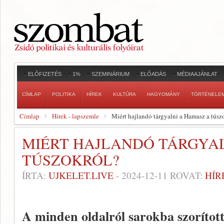
ELŐFIZETÉS
1%
SZEMINÁRIUM
ELŐADÁS
MÉDIAAJÁNLAT
CÍMLAP
POLITIKA
HÍREK
KULTÚRA
HAGYOMÁNY
TÖRTÉNELE
Címlap
Hírek - lapszemle
Miért hajlandó tárgyalni a Hamasz a túsz
MIÉRT HAJLANDÓ TÁRGYAL
TÚSZOKRÓL?
ÍRTA:
UJKELET.LIVE
-
2024-12-11
ROVAT:
HÍR
A minden oldalról sarokba szorított