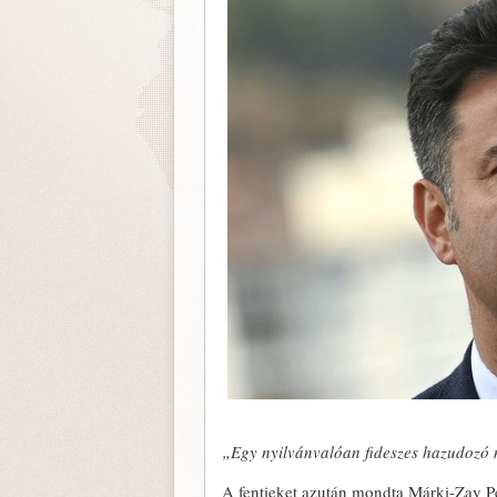
„Egy nyilvánvalóan fideszes hazudozó m
A fentieket azután mondta Márki-Zay P