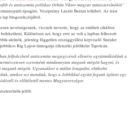
fób és antiszemita politikus Orbán Viktor magyar miniszterelnököt”
ormánypárti újságíró, Veszprémy László Bernát tollából. Az írást
 lap blogszekciójából.
enesen nevetségesnek, viccnek nevezte, hogy az említett cikkben
efeketíteni. Különösen azt, hogy erre az volt a lapban felhozott
bbik-alelnök, jelenleg független országgyűlési képviselő Sneider
 jobbikos Rig Lajost támogatja ellenzéki jelöltként Tapolcán.
ban felfedezhető antiszemita megjegyzések ellenére együttműködünk a
n természetesen szeretnénk mindannyian magunk mögött hagyni, és
 magunk mögött. Ugyanakkor a múltat letagadni, eltitkolni
altuk, amikor azt mondtuk, hogy a Jobbikkal együtt fogunk építeni egy
ödéstől és előítélettől mentes Magyarországot
iszterelnök-jelölt.