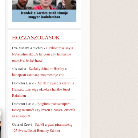
HOZZÁSZÓLÁSOK
Eva Mihály Amichay
-
Elrabolt túsz anyja
Netanjahunak: „A lányom egy hamaszos
unokával térhet haza”
sós csaba
-
Szakály Sándor: Horthy a
budapesti zsidóság megmentője volt
Domotor Laslo
-
Az IDF gyanúja szerint a
Hamász tüzérsége okozta a halálos tüzet
Rafahban
Domotor Laslo
-
Belgium: palesztinpárti
tömeg rátámadt egy izraeli turistára, eltörték
az állkapcsát
Gavriel Zeevi
-
Sáptól a gízai piramisokig –
125 éve született Benamy Sándor