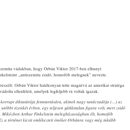
EMLÉKTÁBLÁ
A KÖRÖSTAR
ELHURCOLT Z
TISZTELETÉR
tiszemita vádakban, hogy Orbán Viktor 2017-ben elhunyt
nkelsteint „antiszemita zsidó, homofób melegnek” nevezte.
 beszélt: Orbán Viktor hatékonyan tette magáévá az amerikai stratéga
dolta ellenfeleit, amelyek legfeljebb rá voltak igazak.
 korrupt diktatúrája fenntartására, akinek nagy tanácsadója (…) az
óbbi tizenkét évben, egy teljesen gátlástalan figura volt, mert zsidó
t. Miközben Arthur Finkelstein melegházasságban élt, homofób
z a történet kicsit emlékezteti önöket Orbánra vagy még inkább