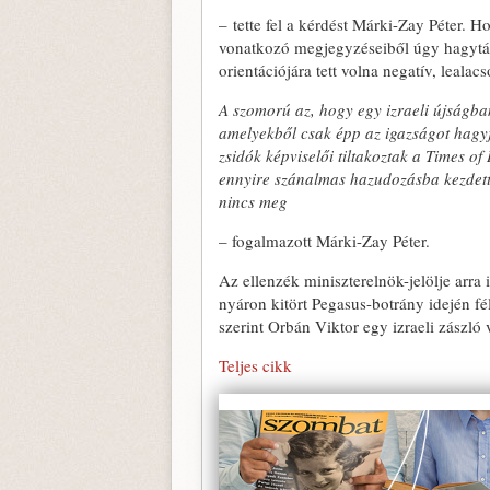
– tette fel a kérdést Márki-Zay Péter. Ho
vonatkozó megjegyzéseiből úgy hagyták 
orientációjára tett volna negatív, leala
A szomorú az, hogy egy izraeli újságba
amelyekből csak épp az igazságot hagy
zsidók képviselői tiltakoztak a Times of I
ennyire szánalmas hazudozásba kezdett 
nincs meg
– fogalmazott Márki-Zay Péter.
Az ellenzék miniszterelnök-jelölje arra 
nyáron kitört Pegasus-botrány idején fé
szerint Orbán Viktor egy izraeli zászló 
Teljes cikk