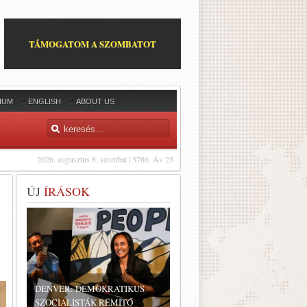
TÁMOGATOM A SZOMBATOT
IUM
ENGLISH
ABOUT US
2026. augusztus 8, szombat | 5786. Áv 25
ÚJ
ÍRÁSOK
DENVER: DEMOKRATIKUS
SZOCIALISTÁK RÉMÍTŐ