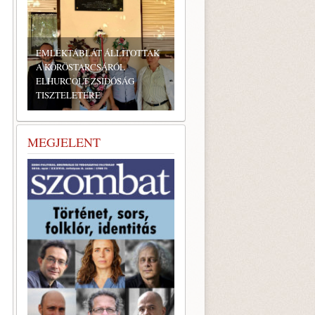
T ÁLLÍTOTTAK
CSÁRÓL
SIDÓSÁG
E
BONYHÁDI ZSIDÓ NAPOK
MEGJELENT