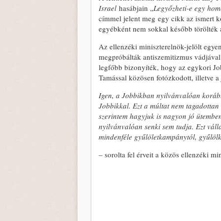
Israel
hasábjain „
Legyőzheti-e egy homo
címmel jelent meg egy cikk az ismert k
egyébként nem sokkal később törölték a
Az ellenzéki miniszterelnök-jelölt egy
megpróbálták antiszemitizmus vádjával b
legfőbb bizonyíték, hogy az egykori Jo
Tamással közösen fotózkodott, illetve a
Igen, a Jobbikban nyilvánvalóan koráb
Jobbikkal. Ezt a múltat nem tagadotta
szerintem hagyjuk is nagyon jó ütemben
nyilvánvalóan senki sem tudja. Ezt váll
mindenféle gyűlöletkampánytól, gyűlölk
– sorolta fel érveit a közös ellenzéki min