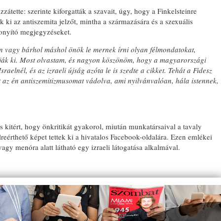
zzátette: szerinte kiforgatták a szavait, úgy, hogy a Finkelsteinre
ki az antiszemita jelzőt, mintha a származására és a szexuális
csonyító megjegyzéseket.
n vagy bárhol máshol önök le mernek írni olyan félmondatokat,
ják ki. Most olvastam, és nagyon köszönöm, hogy a magyarországi
sraelnél, és az izraeli újság azóta le is szedte a cikket. Tehát a Fidesz
az én antiszemitizmusomat vádolva, ami nyilvánvalóan, hála istennek,
is kitért, hogy önkritikát gyakorol, miután munkatársaival a tavaly
lreérthető képet tettek ki a hivatalos Facebook-oldalára. Ezen emlékei
vagy menóra alatt látható egy izraeli látogatása alkalmával.