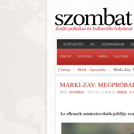
ELŐFIZETÉS
1%
SZEMINÁRIUM
E
CÍMLAP
POLITIKA
HÍREK
KULTÚRA
Címlap
Hírek - lapszemle
Márki-Zay: 
MÁRKI-ZAY: MEGPRÓBÁ
ÍRTA:
SZOMBAT
-
2022-01-11
ROVAT:
HÍREK - 
Az ellenzék miniszterelnök-jelöltje re