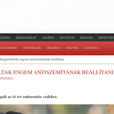
LŐADÁS
MÉDIAAJÁNLAT
GALÉRIA
ARCHÍVUM
MAGAZIN
REPERTÓR
HAGYOMÁNY
TÖRTÉNELEM
VÉLEMÉNY
GASZTRO
KÖZÖSSÉG
Megpróbáltak engem antiszemitának beállítani
LTAK ENGEM ANTISZEMITÁNAK BEÁLLÍTANI
LAPSZEMLE
agált az őt ért antiszemita vádakra.