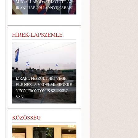
MEGÁLLAPODÁST KÖTÖTT AZ
IRÁNI HÁBORÚ ÁRNYÉKÁBAN
HÍREK-LAPSZEMLE
IZRAEL FESZÜLT HÉTVÉGE
ELÉ NÉZ: A VÉDELMI ERŐKRE
NÉGY FRONTON IS SZÜKSÉG
VAN
KÖZÖSSÉG