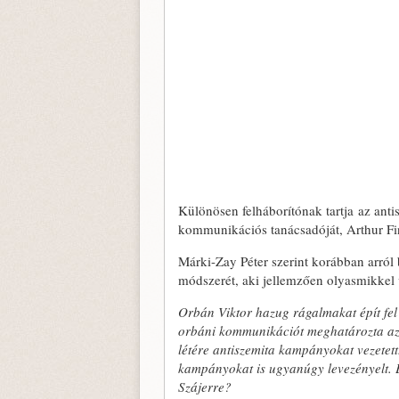
Különösen felháborítónak tartja az an
kommunikációs tanácsadóját, Arthur Fi
Márki-Zay Péter szerint korábban arról
módszerét, aki jellemzően olyasmikkel vá
Orbán Viktor hazug rágalmakat épít fel
orbáni kommunikációt meghatározta az ut
létére antiszemita kampányokat vezetet
kampányokat is ugyanúgy levezényelt. E
Szájerre?