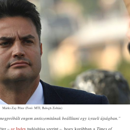
Márki-Zay Péter (Fotó: MTI, Balogh Zoltán)
egpróbált engem antiszemitának beállítani egy izraeli újságban.”
éter –
az Index
tudósítása szerint –, hogy korábban a
Times of