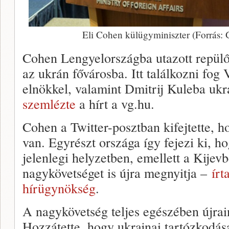
Eli Cohen külügyminiszter (Forrás
Cohen Lengyelországba utazott repülő
az ukrán fővárosba. Itt találkozni fog
elnökkel, valamint Dmitrij Kuleba ukr
szemlézte
a hírt a vg.hu.
Cohen a Twitter-posztban kifejtette, h
van. Egyrészt országa így fejezi ki, ho
jelenlegi helyzetben, emellett a Kijevb
nagykövetséget is újra megnyitja –
ír
hírügynökség
.
A nagykövetség teljes egészében újrai
Hozzátette, hogy ukrajnai tartózkodása 