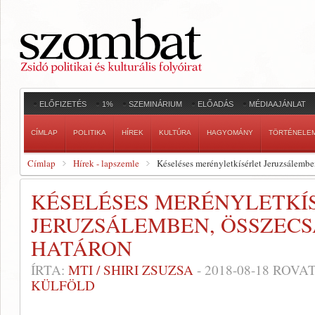
ELŐFIZETÉS
1%
SZEMINÁRIUM
ELŐADÁS
MÉDIAAJÁNLAT
CÍMLAP
POLITIKA
HÍREK
KULTÚRA
HAGYOMÁNY
TÖRTÉNELE
Címlap
Hírek - lapszemle
Késeléses merényletkísérlet Jeruzsálembe
KÉSELÉSES MERÉNYLETKÍ
JERUZSÁLEMBEN, ÖSSZECS
HATÁRON
ÍRTA:
MTI / SHIRI ZSUZSA
-
2018-08-18
ROVAT
KÜLFÖLD