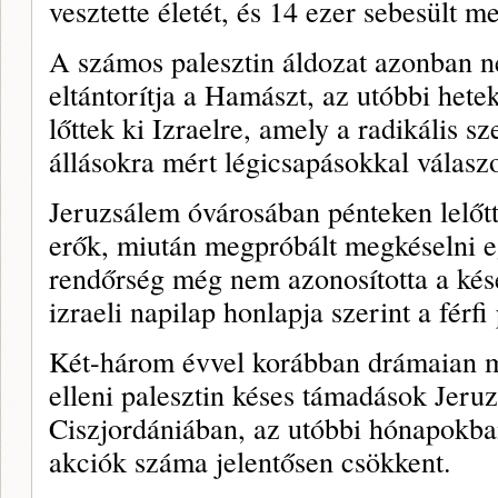
vesztette életét, és 14 ezer sebesült m
A számos palesztin áldozat azonban n
eltántorítja a Hamászt, az utóbbi hete
lőttek ki Izraelre, amely a radikális sz
állásokra mért légicsapásokkal válaszo
Jeruzsálem óvárosában pénteken lelőtte
erők, miután megpróbált megkéselni e
rendőrség még nem azonosította a kés
izraeli napilap honlapja szerint a férfi 
Két-három évvel korábban drámaian m
elleni palesztin késes támadások Jeru
Ciszjordániában, az utóbbi hónapokba
akciók száma jelentősen csökkent.