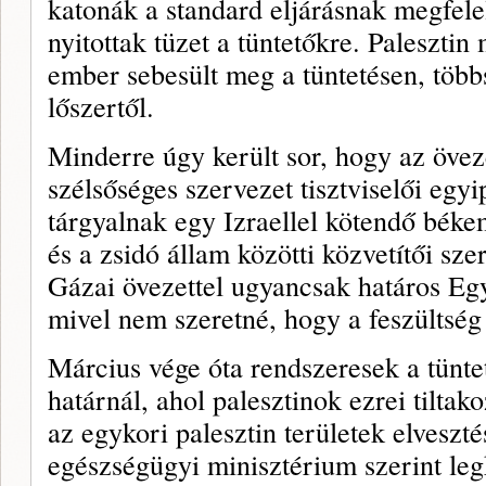
katonák a standard eljárásnak megfele
nyitottak tüzet a tüntetőkre. Palesztin
ember sebesült meg a tüntetésen, töb
lőszertől.
Minderre úgy került sor, hogy az öve
szélsőséges szervezet tisztviselői egyi
tárgyalnak egy Izraellel kötendő bék
és a zsidó állam közötti közvetítői sze
Gázai övezettel ugyancsak határos Eg
mivel nem szeretné, hogy a feszültség
Március vége óta rendszeresek a tüntet
határnál, ahol palesztinok ezrei tiltak
az egykori palesztin területek elveszté
egészségügyi minisztérium szerint leg