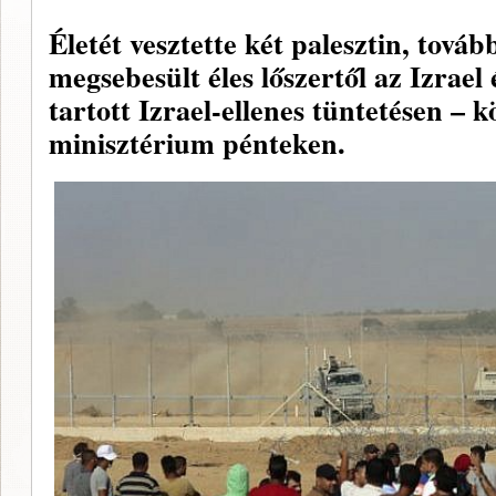
Életét vesztette két palesztin, tová
megsebesült éles lőszertől az Izrael
tartott Izrael-ellenes tüntetésen – k
minisztérium pénteken.