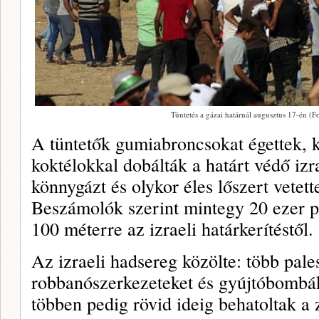
Tüntetés a gázai határnál augusztus 17-én (F
A tüntetők gumiabroncsokat égettek, 
koktélokkal dobálták a határt védő izr
könnygázt és olykor éles lőszert vetett
Beszámolók szerint mintegy 20 ezer pa
100 méterre az izraeli határkerítéstől.
Az izraeli hadsereg közölte: több pale
robbanószerkezeteket és gyújtóbombáka
többen pedig rövid ideig behatoltak a 