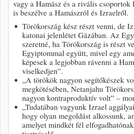
vagy a Hamász és a rivális csoportok 
is beszélve a Hamászról és Izraelről.
Törökország kész részt venni, de Iz
katonai jelenlétet Gázában. Az Eg
szeretné, ha Törökország is részt v
Egyiptommal együtt, mivel egy amer
képesek a legjobban rávenni a Ham
viselkedjen”.
„A törökök nagyon segítőkészek vo
megkötésében, Netanjahu Törökorsz
nagyon kontraproduktív volt” – mon
„Tudatában vagyunk Izrael aggályai
hogy olyan megoldást alkossunk, ame
amelyet mindkét fél elfogadhatónak 
tisztviselő.