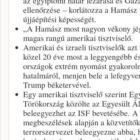
az egyiptomi határ lezárása és Gáza 
ellenőrzése – korlátozza a Hamász 
újjáépítési képességét.
„A Hamász most nagyon vékony jég
magas rangú amerikai tisztviselő.
Amerikai és izraeli tisztviselők azt
közel 20 éve most a leggyengébb é
országok extrém nyomást gyakoroln
hatalmáról, menjen bele a lefegyv
Trump béketervével.
Egy amerikai tisztviselő szerint Eg
Törökország közölte az Egyesült 
beleegyezhet az ISF bevetésébe. A 
megbeszélések alapján a közvetítők
terrorszervezet beleegyezne abba, 