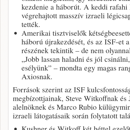
kezdenie a háborút. A keddi rafah
végrehajtott masszív izraeli légics
tették.
Amerikai tisztviselők kétségbeesett
háború újrakezdését, és az ISF-et a
részének tekintik – de nem olyannak,
„Jobb lassan haladni és jól csináln
esélyünk” – mondta egy magas rangú
Axiosnak.
Források szerint az ISF kulcsfontoss
megbízottjainak, Steve Witkoffnak és
alelnöknek és Marco Rubio külügymini
izraeli látogatásaik során folytatott tal
Kushner és Witkoff két héttel ezelő