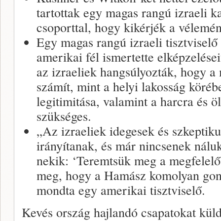
tartottak egy magas rangú izraeli ka
csoporttal, hogy kikérjék a vélemé
Egy magas rangú izraeli tisztviselő
amerikai fél ismertette elképzelése
az izraeliek hangsúlyozták, hogy a
számít, mint a helyi lakosság köré
legitimitása, valamint a harcra és ö
szükséges.
„Az izraeliek idegesek és szkeptik
irányítanak, és már nincsenek nálu
nekik: ‘Teremtsük meg a megfelelő
meg, hogy a Hamász komolyan gond
mondta egy amerikai tisztviselő.
Kevés ország hajlandó csapatokat kül