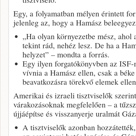
Egy, a folyamatban mélyen érintett for
jelenleg az, hogy a Hamász beleegyez
„Ha olyan környezetbe mész, ahol
tekint rád, nehéz lesz. De ha a Ha
helyzet” – mondta a forrás.
Egy ilyen forgatókönyvben az ISF-
vívnia a Hamász ellen, csak a béke 
beavatkozásra törekvő elemek elleni
Amerikai és izraeli tisztviselők szeri
várakozásoknak megfelelően – a tűzsz
újjáépítse és visszanyerje uralmát Gáza
A tisztviselők azonban hozzátették,