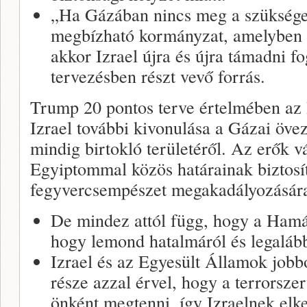
„Ha Gázában nincs meg a szükséges
megbízható kormányzat, amelyben a
akkor Izrael újra és újra támadni f
tervezésben részt vevő forrás.
Trump 20 pontos terve értelmében az 
Izrael további kivonulása a Gázai öv
mindig birtokló területéről. Az erők v
Egyiptommal közös határainak biztosít
fegyvercsempészet megakadályozására
De mindez attól függ, hogy a Hamá
hogy lemond hatalmáról és legalább
Izrael és az Egyesült Államok jobb
része azzal érvel, hogy a terrorsze
önként megtenni, így Izraelnek elke