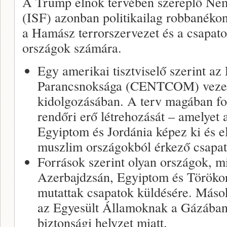
A Trump elnök tervében szereplő Nemz
(ISF) azonban politikailag robbanékony
a Hamász terrorszervezet és a csapato
országok számára.
Egy amerikai tisztviselő szerint a
Parancsnoksága (CENTCOM) vezető 
kidolgozásában. A terv magában fog
rendőri erő létrehozását – amelyet
Egyiptom és Jordánia képez ki és el
muszlim országokból érkező csapat
Források szerint olyan országok, m
Azerbajdzsán, Egyiptom és Törökor
mutattak csapatok küldésére. Máso
az Egyesült Államoknak a Gázában
biztonsági helyzet miatt.