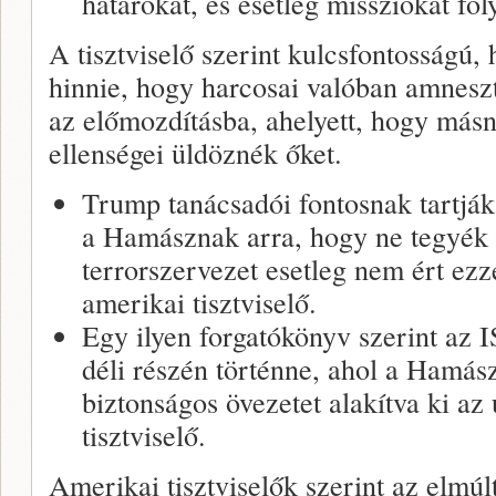
határokat, és esetleg missziókat fo
A tisztviselő szerint kulcsfontosságú,
hinnie, hogy harcosai valóban amnesz
az előmozdításba, ahelyett, hogy másn
ellenségei üldöznék őket.
Trump tanácsadói fontosnak tartják
a Hamásznak arra, hogy ne tegyék 
terrorszervezet esetleg nem ért ez
amerikai tisztviselő.
Egy ilyen forgatókönyv szerint az 
déli részén történne, ahol a Hamász
biztonságos övezetet alakítva ki az 
tisztviselő.
Amerikai tisztviselők szerint az elmúl