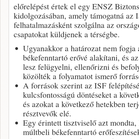
előrelépést értek el egy ENSZ Bizton
kidolgozásában, amely támogatná az IS
felhatalmazásként szolgálna az orszá
csapatokat küldjenek a térségbe.
Ugyanakkor a határozat nem fogja
békefenntartó erővé alakítani, és 
lesz felügyelni, ellenőrizni és befo
közölték a folyamatot ismerő forrás
A források szerint az ISF felépítés
kulcsfontosságú döntéseket a köve
és azokat a következő hetekben terje
résztvevők elé.
Egy érintett tisztviselő azt mondta
múltbeli békefenntartó erőfeszítése