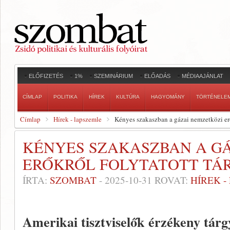
ELŐFIZETÉS
1%
SZEMINÁRIUM
ELŐADÁS
MÉDIAAJÁNLAT
CÍMLAP
POLITIKA
HÍREK
KULTÚRA
HAGYOMÁNY
TÖRTÉNELE
Címlap
Hírek - lapszemle
Kényes szakaszban a gázai nemzetközi erő
KÉNYES SZAKASZBAN A G
ERŐKRŐL FOLYTATOTT TÁ
ÍRTA:
SZOMBAT
-
2025-10-31
ROVAT:
HÍREK 
Amerikai tisztviselők érzékeny tárg