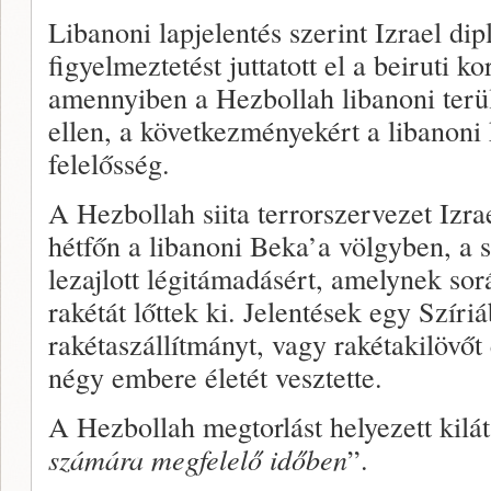
Libanoni lapjelentés szerint Izrael di
figyelmeztetést juttatott el a beiruti 
amennyiben a Hezbollah libanoni terül
ellen, a következményekért a libanoni 
felelősség.
A Hezbollah siita terrorszervezet Izrae
hétfőn a libanoni Beka’a völgyben, a s
lezajlott légitámadásért, amelynek so
rakétát lőttek ki. Jelentések egy Szíri
rakétaszállítmányt, vagy rakétakilövőt 
négy embere életét vesztette.
A Hezbollah megtorlást helyezett kilát
számára megfelelő időben
”.