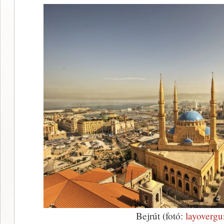
Bejrút (fotó:
layoverg