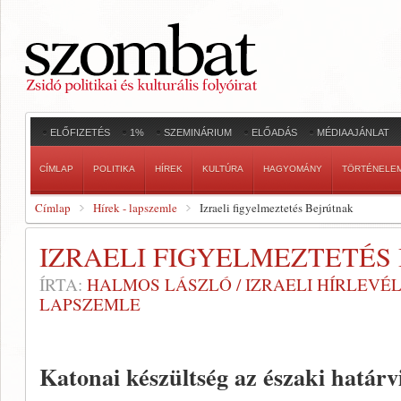
ELŐFIZETÉS
1%
SZEMINÁRIUM
ELŐADÁS
MÉDIAAJÁNLAT
CÍMLAP
POLITIKA
HÍREK
KULTÚRA
HAGYOMÁNY
TÖRTÉNELE
Címlap
Hírek - lapszemle
Izraeli figyelmeztetés Bejrútnak
IZRAELI FIGYELMEZTETÉS
ÍRTA:
HALMOS LÁSZLÓ / IZRAELI HÍRLEVÉ
LAPSZEMLE
Katonai készültség az északi határ